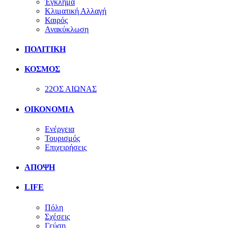
Έγκλημα
Κλιματική Αλλαγή
Καιρός
Ανακύκλωση
ΠΟΛΙΤΙΚΗ
ΚΟΣΜΟΣ
22ΟΣ ΑΙΩΝΑΣ
ΟΙΚΟΝΟΜΙΑ
Ενέργεια
Τουρισμός
Επιχειρήσεις
ΑΠΟΨΗ
LIFE
Πόλη
Σχέσεις
Γεύση