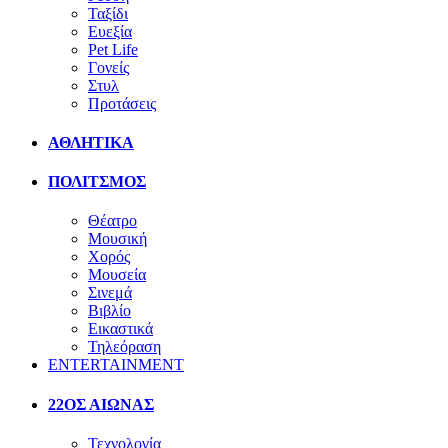
Ταξίδι
Ευεξία
Pet Life
Γονείς
Στυλ
Προτάσεις
ΑΘΛΗΤΙΚΑ
ΠΟΛΙΤΣΜΟΣ
Θέατρο
Μουσική
Χορός
Μουσεία
Σινεμά
Βιβλίο
Εικαστικά
Τηλεόραση
ENTERTAINMENT
22ΟΣ ΑΙΩΝΑΣ
Τεχνολογία