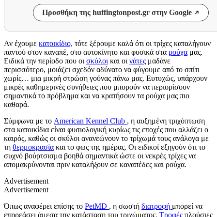
Προσθήκη της huffingtonpost.gr στην Google
Αν έχουμε
κατοικίδιο,
τότε ξέρουμε καλά ότι οι τρίχες καταλήγουν
παντού στον καναπέ, στο αυτοκίνητο και φυσικά στα
ρούχα
μας.
Ειδικά την περίοδο που οι
σκύλοι
και οι
γάτες
μαδάνε
περισσότερο, μοιάζει σχεδόν αδύνατο να φύγουμε από το σπίτι
χωρίς… μια μικρή στρώση γούνας πάνω μας. Ευτυχώς, υπάρχουν
μικρές καθημερινές συνήθειες που μπορούν να περιορίσουν
σημαντικά το πρόβλημα και να κρατήσουν τα ρούχα μας πιο
καθαρά.
Σύμφωνα με το
American Kennel Club
, η αυξημένη τριχόπτωση
στα κατοικίδια είναι φυσιολογική κυρίως τις εποχές που αλλάζει ο
καιρός, καθώς οι σκύλοι ανανεώνουν το τρίχωμά τους ανάλογα με
τη
θερμοκρασία
και το φως της ημέρας. Οι ειδικοί εξηγούν ότι το
συχνό βούρτσισμα βοηθά σημαντικά ώστε οι νεκρές τρίχες να
απομακρύνονται πριν καταλήξουν σε καναπέδες και ρούχα.
Advertisement
Advertisement
Όπως αναφέρει επίσης το
PetMD
, η σωστή
διατροφή
μπορεί να
επηρεάσει άμεσα την κατάσταση του τριχώματος.
Τροφές
πλούσιες