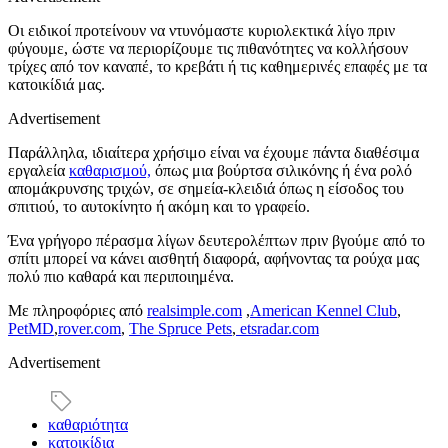
Οι ειδικοί προτείνουν να ντυνόμαστε κυριολεκτικά λίγο πριν
φύγουμε, ώστε να περιορίζουμε τις πιθανότητες να κολλήσουν
τρίχες από τον καναπέ, το κρεβάτι ή τις καθημερινές επαφές με τα
κατοικίδιά μας.
Advertisement
Παράλληλα, ιδιαίτερα χρήσιμο είναι να έχουμε πάντα διαθέσιμα
εργαλεία
καθαρισμού,
όπως μια βούρτσα σιλικόνης ή ένα ρολό
απομάκρυνσης τριχών, σε σημεία-κλειδιά όπως η είσοδος του
σπιτιού, το αυτοκίνητο ή ακόμη και το γραφείο.
Ένα γρήγορο πέρασμα λίγων δευτερολέπτων πριν βγούμε από το
σπίτι μπορεί να κάνει αισθητή διαφορά, αφήνοντας τα ρούχα μας
πολύ πιο καθαρά και περιποιημένα.
Με πληροφόριες από
realsimple.com
,
American Kennel Club
,
PetMD
,
rover.com
,
The Spruce Pets
,
etsradar.com
Advertisement
καθαριότητα
κατοικίδια