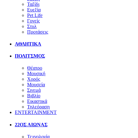
Ταξίδι
Ευεξία
Pet Life
Γονείς
Στυλ
Προτάσεις
ΑΘΛΗΤΙΚΑ
ΠΟΛΙΤΣΜΟΣ
Θέατρο
Μουσική
Χορός
Μουσεία
Σινεμά
Βιβλίο
Εικαστικά
Τηλεόραση
ENTERTAINMENT
22ΟΣ ΑΙΩΝΑΣ
Τεχνολογία