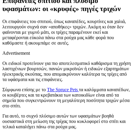
Επιφάνειες σπιτιού και πλύσιμο
υφασμάτων: οι «κρυφές» πηγές τριχών
Οι επιφάνειες του σπιτιού, όπως καναπέδες, κουρτίνες και χαλιά,
λειτουργούν συχνά σαν «αποθήκες» τριχών. Ακόμη κι όταν δεν
φαίνονται με γυμνό μάτι, οι τρίχες παραμένουν εκεί και
μεταφέρονται εύκολα πάνω στα ρούχα μας κάθε φορά που
καθόμαστε ή ακουμπάμε σε αυτές.
Advertisement
Οι ειδικοί προτείνουν για πιο αποτελεσματικό καθάρισμα τη χρήση
λαστιχένιων βουρτσών, πανιών μικροϊνών ή ειδικών εξαρτημάτων
ηλεκτρικής σκούπας, που απομακρύνουν καλύτερα τις τρίχες από
τα υφάσματα και τις επιφάνειες.
Σύμφωνα επίσης με το
The Spruce Pets
τα καλύμματα καναπέδων,
οι κουβέρτες και τα κρεβατάκια των κατοικιδίων είναι από τα
σημεία που συγκεντρώνουν τη μεγαλύτερη ποσότητα τριχών μέσα
στο σπίτι.
Για αυτό, το συχνό πλύσιμο αυτών των υφασμάτων βοηθά
ουσιαστικά στη μείωση της τρίχας που κυκλοφορεί στο σπίτι και
τελικά καταλήγει πάνω στα ρούχα μας.