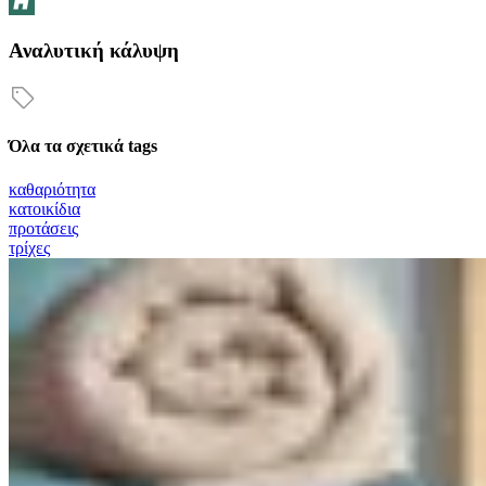
Αναλυτική κάλυψη
Όλα τα σχετικά tags
καθαριότητα
κατοικίδια
προτάσεις
τρίχες