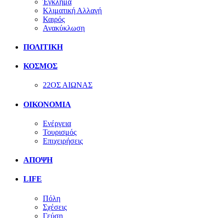
Έγκλημα
Κλιματική Αλλαγή
Καιρός
Ανακύκλωση
ΠΟΛΙΤΙΚΗ
ΚΟΣΜΟΣ
22ΟΣ ΑΙΩΝΑΣ
ΟΙΚΟΝΟΜΙΑ
Ενέργεια
Τουρισμός
Επιχειρήσεις
ΑΠΟΨΗ
LIFE
Πόλη
Σχέσεις
Γεύση