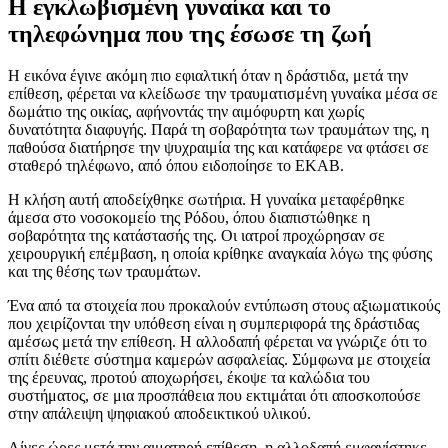
Η εγκλωβισμένη γυναίκα και το
τηλεφώνημα που της έσωσε τη ζωή
Η εικόνα έγινε ακόμη πιο εφιαλτική όταν η δράστιδα, μετά την
επίθεση, φέρεται να κλείδωσε την τραυματισμένη γυναίκα μέσα σε
δωμάτιο της οικίας, αφήνοντάς την αιμόφυρτη και χωρίς
δυνατότητα διαφυγής. Παρά τη σοβαρότητα των τραυμάτων της, η
παθούσα διατήρησε την ψυχραιμία της και κατάφερε να φτάσει σε
σταθερό τηλέφωνο, από όπου ειδοποίησε το ΕΚΑΒ.
Η κλήση αυτή αποδείχθηκε σωτήρια. Η γυναίκα μεταφέρθηκε
άμεσα στο νοσοκομείο της Ρόδου, όπου διαπιστώθηκε η
σοβαρότητα της κατάστασής της. Οι ιατροί προχώρησαν σε
χειρουργική επέμβαση, η οποία κρίθηκε αναγκαία λόγω της φύσης
και της θέσης των τραυμάτων.
Ένα από τα στοιχεία που προκαλούν εντύπωση στους αξιωματικούς
που χειρίζονται την υπόθεση είναι η συμπεριφορά της δράστιδας
αμέσως μετά την επίθεση. Η αλλοδαπή φέρεται να γνώριζε ότι το
σπίτι διέθετε σύστημα καμερών ασφαλείας. Σύμφωνα με στοιχεία
της έρευνας, προτού αποχωρήσει, έκοψε τα καλώδια του
συστήματος, σε μια προσπάθεια που εκτιμάται ότι αποσκοπούσε
στην απάλειψη ψηφιακού αποδεικτικού υλικού.
Λίγες ώρες μετά την αιματηρή επίθεση, η αλλοδαπή εμφανίστηκε