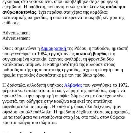
εγκαίρως στο νοσοκομείο, όπου υποβλήθηκε σε χειρουργική
επέμβαση. Η υπόθεση, που αντιμετωπίζεται πλέον ως
απόπειρα
ανθρωποκτονίας
, έχει περάσει στα χέρια της αρμόδιας
αστυνομικής υπηρεσίας, η οποία διερευνά τα ακριβή κίνητρα της
επίθεσης.
Advertisement
Advertisement
Οπως σημεινώνει η
Δημοκρατική
της Ρόδου, η παθούσα, ημεδαπή
που γεννήθηκε το 1984, εργαζόταν ως
οικιακή βοηθός
στη
συγκεκριμένη κατοικία, έχοντας αναλάβει τη φροντίδα δύο
κατάκοιτων ατόμων. Η καθημερινότητά της κυλούσε στους
ρυθμούς αυτής της απαιτητικής εργασίας, μέχρι τη στιγμή που η
ηρεμία της οικίας διασπάστηκε με τον πιο βίαιο τρόπο.
Η δράστιδα, αλλοδαπή υπήκοος
Αλβανίας
που γεννήθηκε το 1972,
φέρεται να έφτασε στο σπίτι ως γνώριμη της παθούσας, χωρίς να
προκαλέσει την παραμικρή υποψία. Σύμφωνα με όσα έχουν γίνει
γνωστά, την οδήγησε στην κουζίνα και εκεί της επιτέθηκε
αιφνιδιαστικά με μαχαίρι. Η επίθεση, όπως όλα δείχνουν, ήταν
σφοδρή και αλλεπάλληλη. Η ημεδαπή δέχθηκε τέσσερις μαχαιριές,
με τα τραύματα να εντοπίζονται στο χέρι, στο πόδι, στον θώρακα
και στα πλάγια του σώματος.