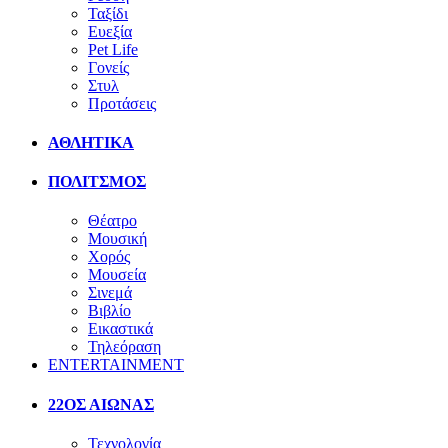
Ταξίδι
Ευεξία
Pet Life
Γονείς
Στυλ
Προτάσεις
ΑΘΛΗΤΙΚΑ
ΠΟΛΙΤΣΜΟΣ
Θέατρο
Μουσική
Χορός
Μουσεία
Σινεμά
Βιβλίο
Εικαστικά
Τηλεόραση
ENTERTAINMENT
22ΟΣ ΑΙΩΝΑΣ
Τεχνολογία