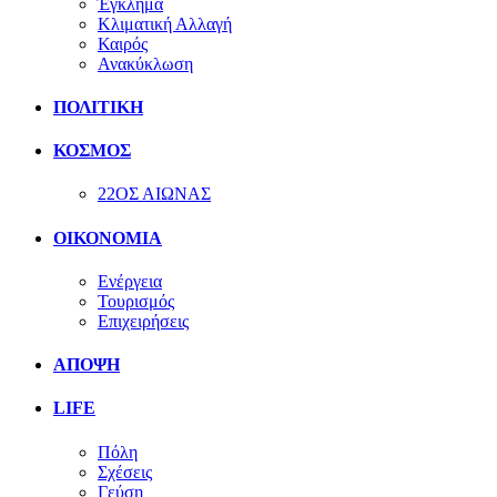
Έγκλημα
Κλιματική Αλλαγή
Καιρός
Ανακύκλωση
ΠΟΛΙΤΙΚΗ
ΚΟΣΜΟΣ
22ΟΣ ΑΙΩΝΑΣ
ΟΙΚΟΝΟΜΙΑ
Ενέργεια
Τουρισμός
Επιχειρήσεις
ΑΠΟΨΗ
LIFE
Πόλη
Σχέσεις
Γεύση