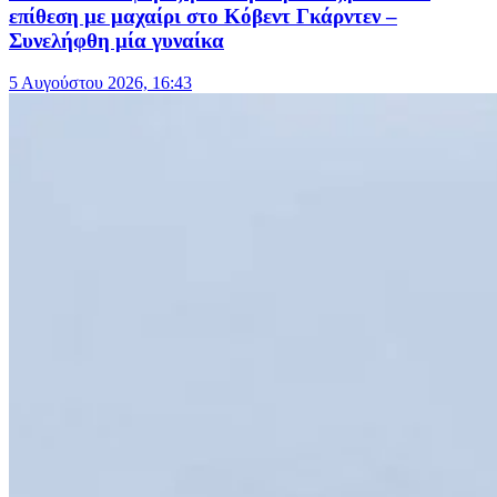
επίθεση με μαχαίρι στο Κόβεντ Γκάρντεν –
Συνελήφθη μία γυναίκα
5 Αυγούστου 2026, 16:43