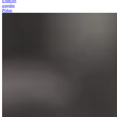
Επίθεση
μαχαίρι
Ρόδος