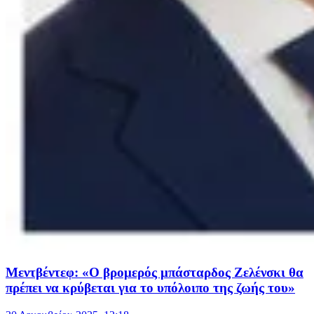
Μεντβέντεφ: «Ο βρομερός μπάσταρδος Ζελένσκι θα
πρέπει να κρύβεται για το υπόλοιπο της ζωής του»