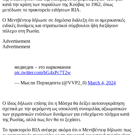
κατά την κρίση των πυραύλων της Κούβας το 1962, όπως
μετέδωσε το πρακτορείο ειδήσεων RIA.
Ο Μεντβέντεφ δήλωσε σε δημόσια διάλεξη ότι οι αμερικανικές
ειδικές δυνάμεις και στρατιωτικοί σύμβουλοι ήδη διεξάγουν
πόλεμο στη Ρωσία.
Advertisement
Advertisement
медведев – это наркомания
pic.twitter.com/bG4xPc7T2w
— Мысли Перзидента (@VVP2_0)
March 4, 2024
Ο ίδιος δήλωσε επίσης ότι η Μόσχα θα δείξει αυτοσυγκράτηση
σχετικά με την φερόμενη ως υποκλοπή συνομιλίας αξιωματικών
των γερμανικών ενόπλων δυνάμεων για ενδεχόμενο πλήγμα κατά
της Ρωσίας, αλλά πως δεν θα το ξεχάσει.
Το πρακτορείο RIA ανέφερε ακόμα ότι ο Μεντβέντεφ δήλωσε πως