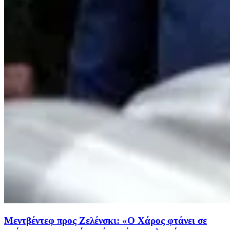
Μεντβέντεφ προς Ζελένσκι: «Ο Χάρος φτάνει σε