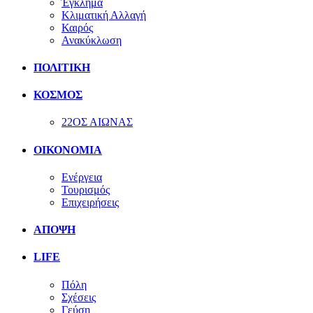
Έγκλημα
Κλιματική Αλλαγή
Καιρός
Ανακύκλωση
ΠΟΛΙΤΙΚΗ
ΚΟΣΜΟΣ
22ΟΣ ΑΙΩΝΑΣ
ΟΙΚΟΝΟΜΙΑ
Ενέργεια
Τουρισμός
Επιχειρήσεις
ΑΠΟΨΗ
LIFE
Πόλη
Σχέσεις
Γεύση