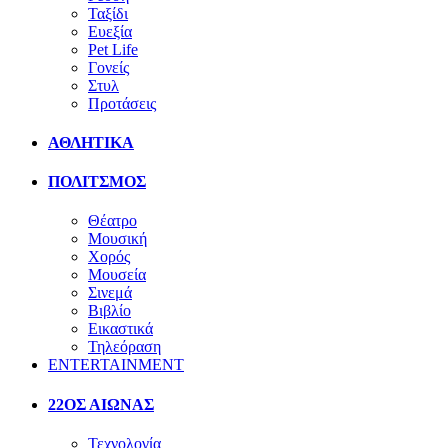
Ταξίδι
Ευεξία
Pet Life
Γονείς
Στυλ
Προτάσεις
ΑΘΛΗΤΙΚΑ
ΠΟΛΙΤΣΜΟΣ
Θέατρο
Μουσική
Χορός
Μουσεία
Σινεμά
Βιβλίο
Εικαστικά
Τηλεόραση
ENTERTAINMENT
22ΟΣ ΑΙΩΝΑΣ
Τεχνολογία