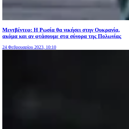
Μεντβέντεφ: Η Ρωσία θα νικήσει στην Ουκρανία,
ακόμα και αν φτάσουμε στα σύνορα της Πολωνίας
24 Φεβρουαρίου 2023, 10:10