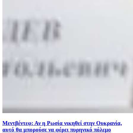
Μεντβέντεφ: Αν η Ρωσία νικηθεί στην Ουκρανία,
αυτό θα μπορούσε να φέρει πυρηνικό πόλεμο