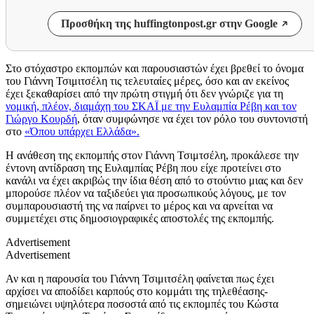
Προσθήκη της huffingtonpost.gr στην Google
Στο στόχαστρο εκπομπών και παρουσιαστών έχει βρεθεί το όνομα
του Γιάννη Τσιμιτσέλη τις τελευταίες μέρες, όσο και αν εκείνος
έχει ξεκαθαρίσει από την πρώτη στιγμή ότι δεν γνώριζε για τη
νομική, πλέον, διαμάχη του ΣΚΑΪ με την Ευλαμπία Ρέβη και τον
Γιώργο Κουρδή
, όταν συμφώνησε να έχει τον ρόλο του συντονιστή
στο
«Όπου υπάρχει Ελλάδα».
Η ανάθεση της εκπομπής στον Γιάννη Τσιμτσέλη, προκάλεσε την
έντονη αντίδραση της Ευλαμπίας Ρέβη που είχε προτείνει στο
κανάλι να έχει ακριβώς την ίδια θέση από το στούντιο μιας και δεν
μπορούσε πλέον να ταξιδεύει για προσωπικούς λόγους, με τον
συμπαρουσιαστή της να παίρνει το μέρος και να αρνείται να
συμμετέχει στις δημοσιογραφικές αποστολές της εκπομπής.
Advertisement
Advertisement
Αν και η παρουσία του Γιάννη Τσιμιτσέλη φαίνεται πως έχει
αρχίσει να αποδίδει καρπούς στο κομμάτι της τηλεθέασης-
σημειώνει υψηλότερα ποσοστά από τις εκπομπές του Κώστα