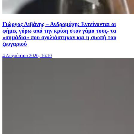
Γιώργος Λιβάνης – Ανδρομάχη: Εντείνονται οι
φήμες γύρω από την κρίση στον γάμο τους- τα
«σημάδια» που σχολιάστηκαν και η σιωπή του
ζευγαριού
4 Αυγούστου 2026, 16:10