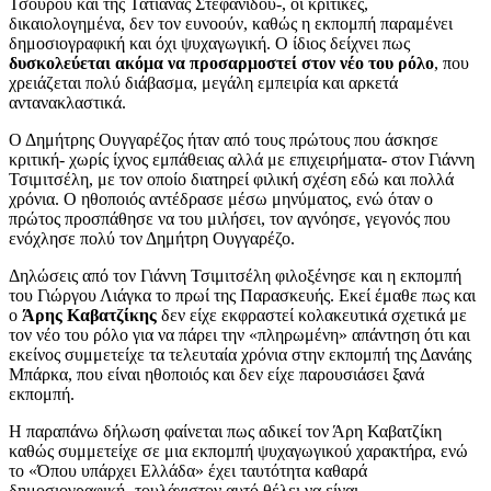
Τσουρού και της Τατιάνας Στεφανίδου-, οι κριτικές,
δικαιολογημένα, δεν τον ευνοούν, καθώς η εκπομπή παραμένει
δημοσιογραφική και όχι ψυχαγωγική. Ο ίδιος δείχνει πως
δυσκολεύεται ακόμα να προσαρμοστεί στον νέο του ρόλο
, που
χρειάζεται πολύ διάβασμα, μεγάλη εμπειρία και αρκετά
αντανακλαστικά.
Ο Δημήτρης Ουγγαρέζος ήταν από τους πρώτους που άσκησε
κριτική- χωρίς ίχνος εμπάθειας αλλά με επιχειρήματα- στον Γιάννη
Τσιμιτσέλη, με τον οποίο διατηρεί φιλική σχέση εδώ και πολλά
χρόνια. Ο ηθοποιός αντέδρασε μέσω μηνύματος, ενώ όταν ο
πρώτος προσπάθησε να του μιλήσει, τον αγνόησε, γεγονός που
ενόχλησε πολύ τον Δημήτρη Ουγγαρέζο.
Δηλώσεις από τον Γιάννη Τσιμιτσέλη φιλοξένησε και η εκπομπή
του Γιώργου Λιάγκα το πρωί της Παρασκευής. Εκεί έμαθε πως και
ο
Άρης Καβατζίκης
δεν είχε εκφραστεί κολακευτικά σχετικά με
τον νέο του ρόλο για να πάρει την «πληρωμένη» απάντηση ότι και
εκείνος συμμετείχε τα τελευταία χρόνια στην εκπομπή της Δανάης
Μπάρκα, που είναι ηθοποιός και δεν είχε παρουσιάσει ξανά
εκπομπή.
Η παραπάνω δήλωση φαίνεται πως αδικεί τον Άρη Καβατζίκη
καθώς συμμετείχε σε μια εκπομπή ψυχαγωγικού χαρακτήρα, ενώ
το «Όπου υπάρχει Ελλάδα» έχει ταυτότητα καθαρά
δημοσιογραφική- τουλάχιστον αυτό θέλει να είναι.