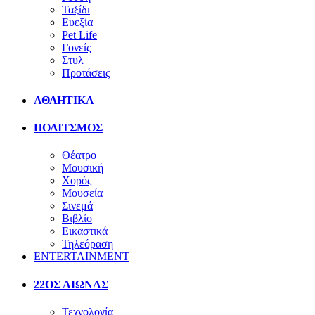
Ταξίδι
Ευεξία
Pet Life
Γονείς
Στυλ
Προτάσεις
ΑΘΛΗΤΙΚΑ
ΠΟΛΙΤΣΜΟΣ
Θέατρο
Μουσική
Χορός
Μουσεία
Σινεμά
Βιβλίο
Εικαστικά
Τηλεόραση
ENTERTAINMENT
22ΟΣ ΑΙΩΝΑΣ
Τεχνολογία