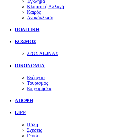
Έγκλημα
Κλιματική Αλλαγή
Καιρός
Ανακύκλωση
ΠΟΛΙΤΙΚΗ
ΚΟΣΜΟΣ
22ΟΣ ΑΙΩΝΑΣ
ΟΙΚΟΝΟΜΙΑ
Ενέργεια
Τουρισμός
Επιχειρήσεις
ΑΠΟΨΗ
LIFE
Πόλη
Σχέσεις
Γεύση