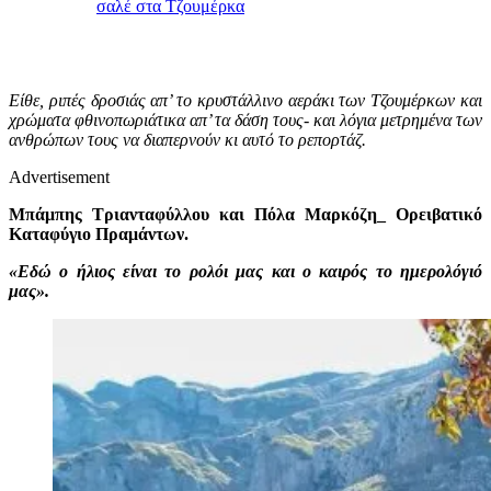
σαλέ στα Τζουμέρκα
Είθε, ριπές δροσιάς απ’ το κρυστάλλινο αεράκι των Τζουμέρκων και
χρώματα φθινοπωριάτικα απ’ τα δάση τους- και λόγια μετρημένα των
ανθρώπων τους να διαπερνούν κι αυτό το ρεπορτάζ.
Advertisement
Μπάμπης Τριανταφύλλου και Πόλα Μαρκόζη_ Ορειβατικό
Καταφύγιο Πραμάντων.
«Εδώ ο ήλιος είναι το ρολόι μας και ο καιρός το ημερολόγιό
μας».