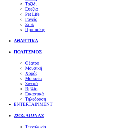
Ταξίδι
Ευεξία
Pet Life
Γονείς
Στυλ
Προτάσεις
ΑΘΛΗΤΙΚΑ
ΠΟΛΙΤΣΜΟΣ
Θέατρο
Μουσική
Χορός
Μουσεία
Σινεμά
Βιβλίο
Εικαστικά
Τηλεόραση
ENTERTAINMENT
22ΟΣ ΑΙΩΝΑΣ
Τεχνολογία