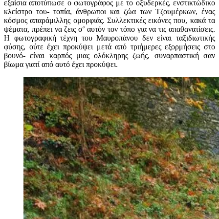
εξαίσια αποτύπωσε ο φωτογράφος με το οξυδερκές, ενστικτώδικο
κλείστρο του- τοπία, άνθρωποι και ζώα των Τζουμέρκων, ένας
κόσμος απαράμιλλης ομορφιάς. Συλλεκτικές εικόνες που, κακά τα
ψέματα, πρέπει να ζεις σ’ αυτόν τον τόπο για να τις απαθανατίσεις.
Η φωτογραφική τέχνη του Μαυροπάνου δεν είναι ταξιδιωτικής
φύσης, ούτε έχει προκύψει μετά από τριήμερες εξορμήσεις στο
βουνό- είναι καρπός μιας ολόκληρης ζωής, συναρπαστική σαν
βίωμα γιατί από αυτό έχει προκύψει.