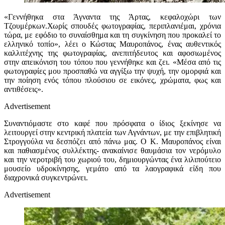
«Γεννήθηκα στα Άγναντα της Άρτας, κεφαλοχώρι των
Τζουμέρκων.Χωρίς σπουδές φωτογραφίας, περιπλανιέμαι, χρόνια
τώρα, με εφόδιο το συναίσθημα και τη συγκίνηση που προκαλεί το
ελληνικό τοπίο», λέει ο Κώστας Μαυροπάνος, ένας αυθεντικός
καλλιτέχνης της φωτογραφίας, ανεπιτήδευτος και αφοσιωμένος
στην απεικόνιση του τόπου που γεννήθηκε και ζει. «Μέσα από τις
φωτογραφίες μου προσπαθώ να αγγίξω την ψυχή, την ομορφιά και
την ποίηση ενός τόπου πλούσιου σε εικόνες, χρώματα, φως και
αντιθέσεις».
Advertisement
Συναντιόμαστε στο καφέ που πρόσφατα ο ίδιος ξεκίνησε να
λειτουργεί στην κεντρική πλατεία των Αγνάντων, με την επιβλητική
Στρογγούλα να δεσπόζει από πάνω μας. Ο Κ. Μαυροπάνος είναι
και παθιασμένος συλλέκτης- ανακαίνισε θαυμάσια τον νερόμυλο
και την νεροτριβή του χωριού του, δημιουργώντας ένα λιλιπούτειο
μουσείο υδροκίνησης, γεμάτο από τα λαογραφικά είδη που
διαχρονικά συγκεντρώνει.
Advertisement