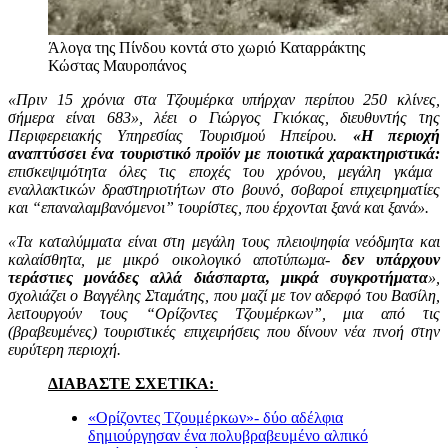
Άλογα της Πίνδου κοντά στο χωριό Καταρράκτης
Κώστας Μαυροπάνος
«Πριν 15 χρόνια στα Τζουμέρκα υπήρχαν περίπου 250 κλίνες,
σήμερα είναι 683», λέει ο Γιώργος Γκιόκας, διευθυντής της
Περιφερειακής Υπηρεσίας Τουρισμού Ηπείρου.
«Η περιοχή
αναπτύσσει ένα τουριστικό προϊόν με ποιοτικά χαρακτηριστικά:
επισκεψιμότητα όλες τις εποχές του χρόνου, μεγάλη γκάμα
εναλλακτικών δραστηριοτήτων στο βουνό, σοβαροί επιχειρηματίες
και “επαναλαμβανόμενοι” τουρίστες, που έρχονται ξανά και ξανά».
«Τα καταλύμματα είναι στη μεγάλη τους πλειοψηφία νεόδμητα και
καλαίσθητα, με μικρό οικολογικό αποτύπωμα-
δεν υπάρχουν
τεράστιες μονάδες αλλά διάσπαρτα, μικρά συγκροτήματα
»,
σχολιάζει ο Βαγγέλης Σταμάτης, που μαζί με τον αδερφό του Βασίλη,
λειτουργούν τους “Ορίζοντες Τζουμέρκων”, μια από τις
(βραβευμένες) τουριστικές επιχειρήσεις που δίνουν νέα πνοή στην
ευρύτερη περιοχή.
ΔΙΑΒΑΣΤΕ ΣΧΕΤΙΚΑ:
«Ορίζοντες Τζουμέρκων»- δύο αδέλφια
δημιούργησαν ένα πολυβραβευμένο αλπικό