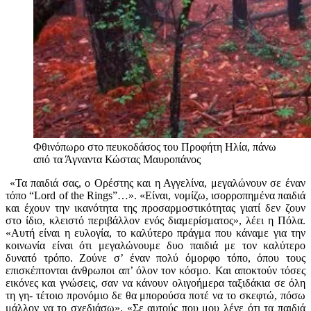
Φθινόπωρο στο πευκοδάσος του Προφήτη Ηλία, πάνω
από τα Άγναντα
Κώστας Μαυροπάνος
«Τα παιδιά σας, ο Ορέστης και η Αγγελίνα, μεγαλώνουν σε έναν
τόπο “
Lord
of
the
Rings
”…». «Είναι, νομίζω, ισορροπημένα παιδιά
και έχουν την ικανότητα της προσαρμοστικότητας γιατί δεν ζουν
στο ίδιο, κλειστό περιβάλλον ενός διαμερίσματος», λέει η Πόλα.
«Αυτή είναι η ευλογία, το καλύτερο πράγμα που κάναμε για την
κοινωνία είναι ότι μεγαλώνουμε δυο παιδιά με τον καλύτερο
δυνατό τρόπο. Ζούνε σ’ έναν πολύ όμορφο τόπο, όπου τους
επισκέπτονται άνθρωποι απ’ όλον τον κόσμο. Και αποκτούν τόσες
εικόνες και γνώσεις, σαν να κάνουν ολιγοήμερα ταξιδάκια σε όλη
τη γη- τέτοιο προνόμιο δε θα μπορούσα ποτέ να το σκεφτώ, πόσω
μάλλον να το σχεδιάσω». «Σε αυτούς που μου λένε ότι τα παιδιά