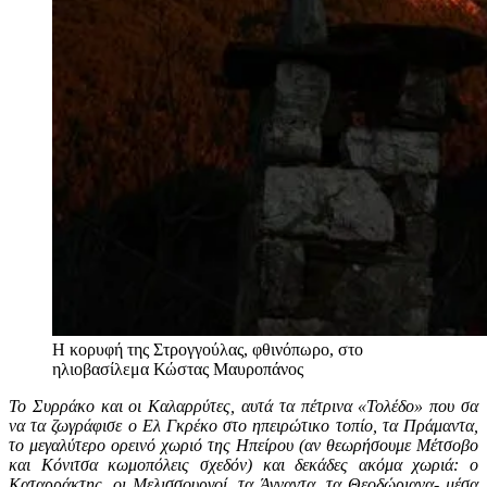
Η κορυφή της Στρογγούλας, φθινόπωρο, στο
ηλιοβασίλεμα
Κώστας Μαυροπάνος
Το Συρράκο και οι Καλαρρύτες, αυτά τα πέτρινα «Τολέδο» που σα
να τα ζωγράφισε ο Ελ Γκρέκο στο ηπειρώτικο τοπίο, τα Πράμαντα,
το μεγαλύτερο ορεινό χωριό της Ηπείρου (αν θεωρήσουμε Μέτσοβο
και Κόνιτσα κωμοπόλεις σχεδόν) και δεκάδες ακόμα χωριά: ο
Καταρράκτης, οι Μελισσουργοί, τα Άγναντα, τα Θεοδώριανα- μέσα