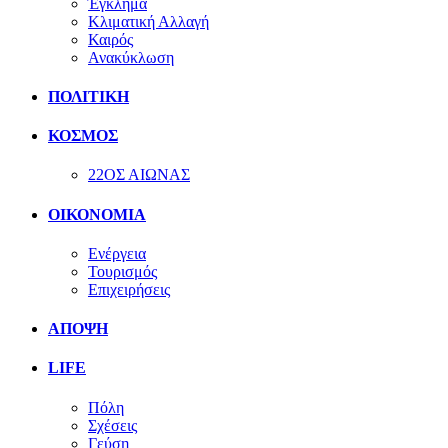
Έγκλημα
Κλιματική Αλλαγή
Καιρός
Ανακύκλωση
ΠΟΛΙΤΙΚΗ
ΚΟΣΜΟΣ
22ΟΣ ΑΙΩΝΑΣ
ΟΙΚΟΝΟΜΙΑ
Ενέργεια
Τουρισμός
Επιχειρήσεις
ΑΠΟΨΗ
LIFE
Πόλη
Σχέσεις
Γεύση