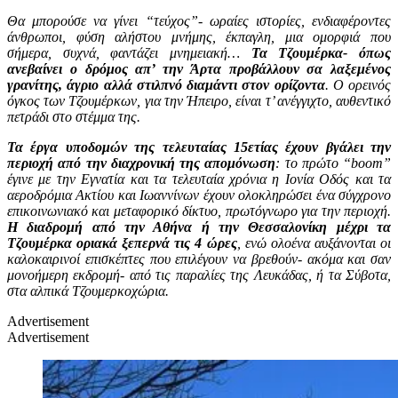
Θα μπορούσε να γίνει “τεύχος”- ωραίες ιστορίες, ενδιαφέροντες
άνθρωποι, φύση αλήστου μνήμης, έκπαγλη, μια ομορφιά που
σήμερα, συχνά, φαντάζει μνημειακή…
Τα Τζουμέρκα- όπως
ανεβαίνει ο δρόμος απ’ την Άρτα προβάλλουν σα λαξεμένος
γρανίτης, άγριο αλλά στιλπνό διαμάντι στον ορίζοντα
. Ο ορεινός
όγκος των Τζουμέρκων, για την Ήπειρο, είναι τ’ ανέγγιχτο, αυθεντικό
πετράδι στο στέμμα της.
Τα έργα υποδομών της τελευταίας 15ετίας έχουν βγάλει την
περιοχή από την διαχρονική της απομόνωση
: το πρώτο “
boom
”
έγινε με την Εγνατία και τα τελευταία χρόνια η Ιονία Οδός και τα
αεροδρόμια Ακτίου και Ιωαννίνων έχουν ολοκληρώσει ένα σύγχρονο
επικοινωνιακό και μεταφορικό δίκτυο, πρωτόγνωρο για την περιοχή.
Η διαδρομή από την Αθήνα ή την Θεσσαλονίκη μέχρι τα
Τζουμέρκα οριακά ξεπερνά τις 4 ώρες
, ενώ ολοένα αυξάνονται οι
καλοκαιρινοί επισκέπτες που επιλέγουν να βρεθούν- ακόμα και σαν
μονοήμερη εκδρομή- από τις παραλίες της Λευκάδας, ή τα Σύβοτα,
στα αλπικά Τζουμερκοχώρια.
Advertisement
Advertisement