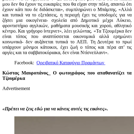
μου δεν θα έχουν τις ευκαιρίες που θα είχαν στην πόλη, απαντώ ότι
έχουν κάτι που δε διδάσκεται», συμπληρώνει ο Μπάμπης. «Αλλά
και τυπικά να το εξετάσεις, η περιοχή έχει τις υποδομές για να
ζήσει μια οικογένεια- σχολεία από Δημοτικό μέχρι Λύκειο,
φροντιστήριο αγγλικών, μαθήματα μουσικής και χορού, αθλητικό
κέντρο. Και γρήγορο ίντερνετ», λέει γελώντας. «Τα Τζουμέρκα δεν
είναι τόπος που αναπτύσσεται οικονομικά αλλά ερημώνει
κοινωνικά- δεν αυξάνεται τυπικά το ΑΕΠ. Τη Δευτέρα το πρωί
υπάρχουν μόνιμοι κάτοικοι, έχει ζωή ο τόπος και πέρα απ’ τις
αργίες και τα σαββατοκύριακα, δεν είναι Ντίσνεϋλαντ».
Facebook:
Ορειβατικό Καταφύγιο Πραμάντων
Κώστας Μαυροπάνος_ Ο φωτογράφος που απαθανατίζει τα
Τζουμέρκα
Advertisement
«Πρέπει να ζεις εδώ για να κάνεις αυτές τις εικόνες».