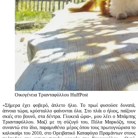
Οικογένεια Τριανταφύλλου
HuffPost
«Σήμερα έχει φοβερό, άπλετο ήλιο. Το πρωί φυσούσε δυνατά,
άπνοια τώρα, κρύσταλλο φαίνονται όλα. Στο πλάι ο ήλιος, παίζουν
σκιές στο βουνό, στα δέντρα. Γλυκειά ώρα», μου λέει ο Μπάμπης
Τριανταφύλλου. Μαζί με τη σύζυγό του, Πόλα Μαρκόζη, τους
συναντώ στο ίδιο, παραμυθένιο μέρος όπου τους πρωτογνώρισα το
καλοκαίρι του 2010, στο Ορειβατικό Καταφύγιο Πραμάντων στους