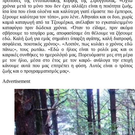
πρόποδες της εντυπωσιακής κορφής της Στρογγούλας. «Οχτώ
χρόνια μετά το μόνο που δεν έχει αλλάξει είναι η ποιότητα ζωής,
ίσα ίσα που είναι ολοένα και καλύτερη γιατί είμαστε πιο έμπειροι,
ξέρουμε καλύτερα τον τόπο», μου λένε. Αθηναίοι και οι δυο, χωρίς
καμιά καταγωγή από τα Τζουμέρκα, ανέλαβαν το εγκαταλειμμένο
καταφύγιο πριν δώδεκα χρόνια. «Όταν το είδαμε, πριν ακόμα
σβήσουμε το τσιγάρο μας, αποφασίσαμε ότι θέλουμε να ζήσουμε
εδώ. Καλή ζωή για εμάς σημαίνει ύπαρξη αγάπης, καλή διατροφή,
ασφάλεια, ποιοτικός χρόνος». «Λοιπόν, πως κυλάει ο χρόνος εδώ
πάνω;», τους ρωτάω. «Εδώ ο ήλιος είναι το ρολόι μας και οι
καιρικές συνθήκες το ημερολόγιό μας. Πορευόμαστε μες στη μέρα
με τον ήλιο, μέσα στο έτος με τον καιρό- ανάλογα την εποχή
κάνουμε αυτά που μας επιτρέπει η φύση. Αυτός είναι ο τρόπος
ζωής και ο προγραμματισμός μας».
Advertisement