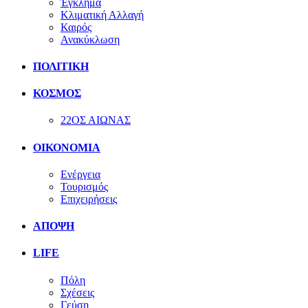
Έγκλημα
Κλιματική Αλλαγή
Καιρός
Ανακύκλωση
ΠΟΛΙΤΙΚΗ
ΚΟΣΜΟΣ
22ΟΣ ΑΙΩΝΑΣ
ΟΙΚΟΝΟΜΙΑ
Ενέργεια
Τουρισμός
Επιχειρήσεις
ΑΠΟΨΗ
LIFE
Πόλη
Σχέσεις
Γεύση