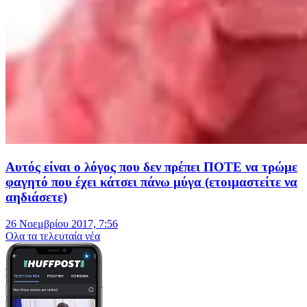
Αυτός είναι ο λόγος που δεν πρέπει ΠΟΤΕ να τρώμε
φαγητό που έχει κάτσει πάνω μύγα (ετοιμαστείτε να
αηδιάσετε)
26 Νοεμβρίου 2017, 7:56
Oλα τα τελευταία νέα