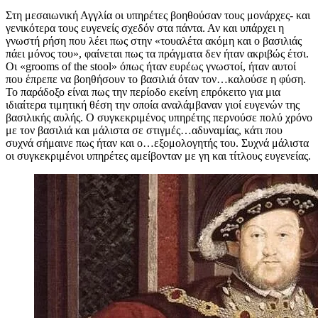
Στη μεσαιωνική Αγγλία οι υπηρέτες βοηθούσαν τους μονάρχες- και
γενικότερα τους ευγενείς σχεδόν στα πάντα. Αν και υπάρχει η
γνωστή ρήση που λέει πως στην «τουαλέτα ακόμη και ο βασιλιάς
πάει μόνος του», φαίνεται πως τα πράγματα δεν ήταν ακριβώς έτσι.
Οι «grooms of the stool» όπως ήταν ευρέως γνωστοί, ήταν αυτοί
που έπρεπε να βοηθήσουν το βασιλιά όταν τον…καλούσε η φύση.
Το παράδοξο είναι πως την περίοδο εκείνη επρόκειτο για μια
ιδιαίτερα τιμητική θέση την οποία αναλάμβαναν γιοί ευγενών της
βασιλικής αυλής. Ο συγκεκριμένος υπηρέτης περνούσε πολύ χρόνο
με τον βασιλιά και μάλιστα σε στιγμές…αδυναμίας, κάτι που
συχνά σήμαινε πως ήταν και ο…εξομολογητής του. Συχνά μάλιστα
οι συγκεκριμένοι υπηρέτες αμείβονταν με γη και τίτλους ευγενείας.