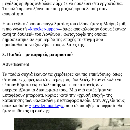
μεγάλος αριθμός ανθρώπων άρχιζε να δουλεύει στα εργοστάσια.
Το πολύ πρωινό ξύπνημα και η μαζική προσέλευση ήταν
απαραίτητα.
Η πιο ενδιαφέρουσα επαγγελματίας του είδους ήταν η Μαίρη Σμιθ,
η πιο γνωστή
«knocker-upper»
– όπως αποκαλούσαν όσους έκαναν
αυτή τη δουλειά- του Λονδίνου , φωτογραφία της οποίας
δημοσιεύτηκε σε εφημερίδα της εποχής τη στιγμή που
προσπαθούσε να ξυπνήσει τους πελάτες της.
3. Παιδιά – μεταφορείς μπαρουτιού
Advertisement
Τα παιδιά συχνά έκαναν τις χειρότερες και πιο επικίνδυνες- όπως
σε κάποιες χώρες και στις μέρες μας- δουλειές. Ήταν εύκολο να
πέσουν θύματα εκμετάλλευσης και φυσικά κανείς δεν
υπερασπιζόταν τα δικαιώματα τους. Μια από αυτές ήταν να
μεταφέρουν μπαρούτι, κυρίως κατά την «χρυσή εποχή» της
κατάκτησης των θαλασσών με ιστιοφόρα πλοία. Στην Αγγλία τους
αποκαλούσαν
«powder monkey»
, που σε ακριβής μετάφραση θα
ήταν «πίθηκος τη σκόνης».