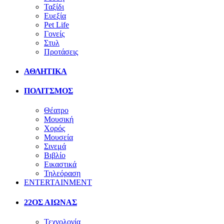
Ταξίδι
Ευεξία
Pet Life
Γονείς
Στυλ
Προτάσεις
ΑΘΛΗΤΙΚΑ
ΠΟΛΙΤΣΜΟΣ
Θέατρο
Μουσική
Χορός
Μουσεία
Σινεμά
Βιβλίο
Εικαστικά
Τηλεόραση
ENTERTAINMENT
22ΟΣ ΑΙΩΝΑΣ
Τεχνολογία