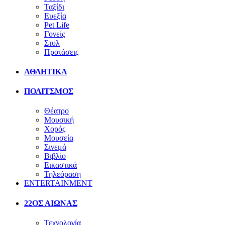
Ταξίδι
Ευεξία
Pet Life
Γονείς
Στυλ
Προτάσεις
ΑΘΛΗΤΙΚΑ
ΠΟΛΙΤΣΜΟΣ
Θέατρο
Μουσική
Χορός
Μουσεία
Σινεμά
Βιβλίο
Εικαστικά
Τηλεόραση
ENTERTAINMENT
22ΟΣ ΑΙΩΝΑΣ
Τεχνολογία