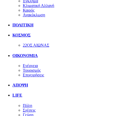
Έγκλημα
Κλιματική Αλλαγή
Καιρός
Ανακύκλωση
ΠΟΛΙΤΙΚΗ
ΚΟΣΜΟΣ
22ΟΣ ΑΙΩΝΑΣ
ΟΙΚΟΝΟΜΙΑ
Ενέργεια
Τουρισμός
Επιχειρήσεις
ΑΠΟΨΗ
LIFE
Πόλη
Σχέσεις
Γεύση