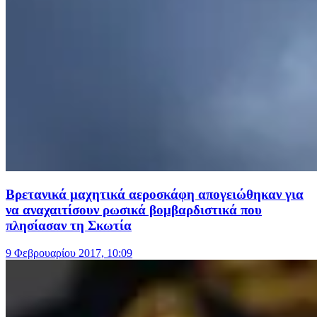
Βρετανικά μαχητικά αεροσκάφη απογειώθηκαν για
να αναχαιτίσουν ρωσικά βομβαρδιστικά που
πλησίασαν τη Σκωτία
9 Φεβρουαρίου 2017, 10:09