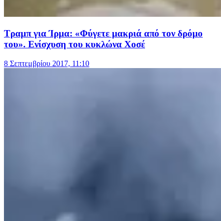
Τραμπ για Ίρμα: «Φύγετε μακριά από τον δρόμο
του». Ενίσχυση του κυκλώνα Χοσέ
8 Σεπτεμβρίου 2017, 11:10