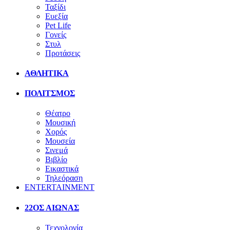
Ταξίδι
Ευεξία
Pet Life
Γονείς
Στυλ
Προτάσεις
ΑΘΛΗΤΙΚΑ
ΠΟΛΙΤΣΜΟΣ
Θέατρο
Μουσική
Χορός
Μουσεία
Σινεμά
Βιβλίο
Εικαστικά
Τηλεόραση
ENTERTAINMENT
22ΟΣ ΑΙΩΝΑΣ
Τεχνολογία