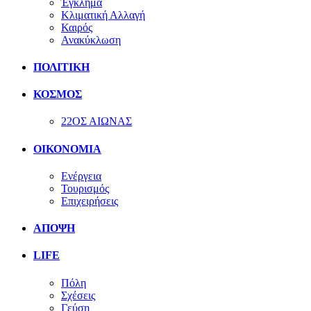
Έγκλημα
Κλιματική Αλλαγή
Καιρός
Ανακύκλωση
ΠΟΛΙΤΙΚΗ
ΚΟΣΜΟΣ
22ΟΣ ΑΙΩΝΑΣ
ΟΙΚΟΝΟΜΙΑ
Ενέργεια
Τουρισμός
Επιχειρήσεις
ΑΠΟΨΗ
LIFE
Πόλη
Σχέσεις
Γεύση