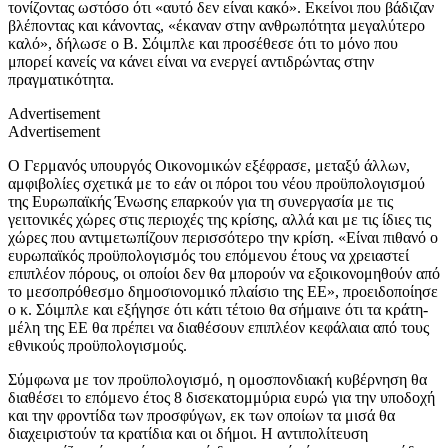
τονίζοντας ωστόσο ότι «αυτό δεν είναι κακό». Εκείνοι που βάδιζαν
βλέποντας και κάνοντας, «έκαναν στην ανθρωπότητα μεγαλύτερο
καλό», δήλωσε ο Β. Σόιμπλε και προσέθεσε ότι το μόνο που
μπορεί κανείς να κάνει είναι να ενεργεί αντιδρώντας στην
πραγματικότητα.
Advertisement
Advertisement
Ο Γερμανός υπουργός Οικονομικών εξέφρασε, μεταξύ άλλων,
αμφιβολίες σχετικά με το εάν οι πόροι του νέου προϋπολογισμού
της Ευρωπαϊκής Ένωσης επαρκούν για τη συνεργασία με τις
γειτονικές χώρες στις περιοχές της κρίσης, αλλά και με τις ίδιες τις
χώρες που αντιμετωπίζουν περισσότερο την κρίση. «Είναι πιθανό ο
ευρωπαϊκός προϋπολογισμός του επόμενου έτους να χρειαστεί
επιπλέον πόρους, οι οποίοι δεν θα μπορούν να εξοικονομηθούν από
το μεσοπρόθεσμο δημοσιονομικό πλαίσιο της ΕΕ», προειδοποίησε
ο κ. Σόιμπλε και εξήγησε ότι κάτι τέτοιο θα σήμαινε ότι τα κράτη-
μέλη της ΕΕ θα πρέπει να διαθέσουν επιπλέον κεφάλαια από τους
εθνικούς προϋπολογισμούς.
Σύμφωνα με τον προϋπολογισμό, η ομοσπονδιακή κυβέρνηση θα
διαθέσει το επόμενο έτος 8 δισεκατομμύρια ευρώ για την υποδοχή
και την φροντίδα των προσφύγων, εκ των οποίων τα μισά θα
διαχειριστούν τα κρατίδια και οι δήμοι. Η αντιπολίτευση