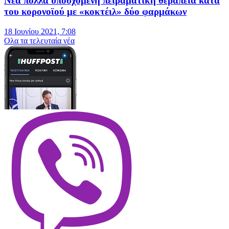
Νέα πολλά υποσχόμενη πειραματική θεραπεία κατά
του κορονοϊού με «κοκτέιλ» δύο φαρμάκων
18 Ιουνίου 2021, 7:08
Oλα τα τελευταία νέα