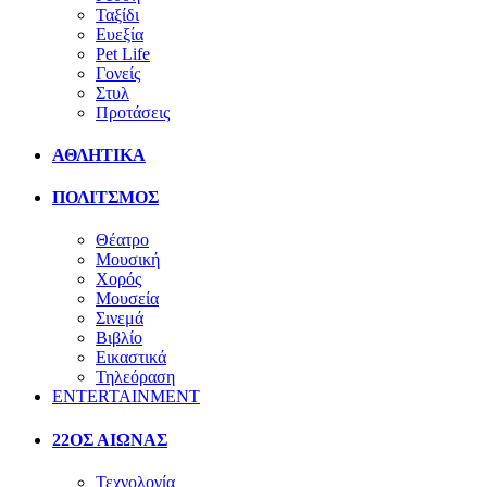
Ταξίδι
Ευεξία
Pet Life
Γονείς
Στυλ
Προτάσεις
ΑΘΛΗΤΙΚΑ
ΠΟΛΙΤΣΜΟΣ
Θέατρο
Μουσική
Χορός
Μουσεία
Σινεμά
Βιβλίο
Εικαστικά
Τηλεόραση
ENTERTAINMENT
22ΟΣ ΑΙΩΝΑΣ
Τεχνολογία