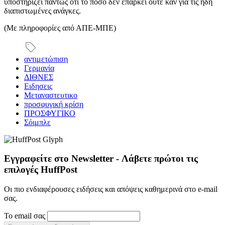
υποστηρίζει πάντως ότι το ποσό δεν επαρκεί ούτε καν για τις ήδη
διαπιστωμένες ανάγκες.
(Mε πληροφορίες από ΑΠΕ-ΜΠΕ)
αντιμετώπιση
Γερμανία
ΔΙΘΝΕΣ
Ειδησεις
Μεταναστευτικο
προσφυγική κρίση
ΠΡΟΣΦΥΓΙΚΟ
Σόιμπλε
Εγγραφείτε στο Newsletter - Λάβετε πρώτοι τις
επιλογές HuffPost
Οι πιο ενδιαφέρουσες ειδήσεις και απόψεις καθημερινά στο e-mail
σας.
Το email σας