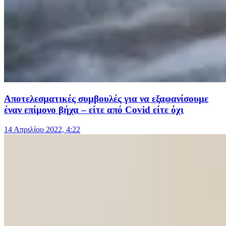
Αποτελεσματικές συμβουλές για να εξαφανίσουμε
έναν επίμονο βήχα – είτε από Covid είτε όχι
14 Απριλίου 2022, 4:22