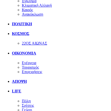
Έγκλημα
Κλιματική Αλλαγή
Καιρός
Ανακύκλωση
ΠΟΛΙΤΙΚΗ
ΚΟΣΜΟΣ
22ΟΣ ΑΙΩΝΑΣ
ΟΙΚΟΝΟΜΙΑ
Ενέργεια
Τουρισμός
Επιχειρήσεις
ΑΠΟΨΗ
LIFE
Πόλη
Σχέσεις
Γεύση