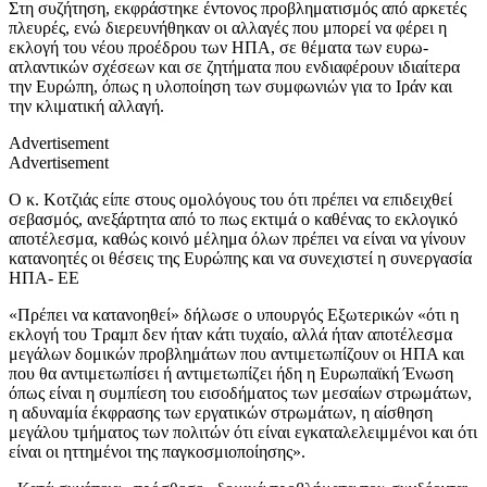
Στη συζήτηση, εκφράστηκε έντονος προβληματισμός από αρκετές
πλευρές, ενώ διερευνήθηκαν οι αλλαγές που μπορεί να φέρει η
εκλογή του νέου προέδρου των ΗΠΑ, σε θέματα των ευρω-
ατλαντικών σχέσεων και σε ζητήματα που ενδιαφέρουν ιδιαίτερα
την Ευρώπη, όπως η υλοποίηση των συμφωνιών για το Ιράν και
την κλιματική αλλαγή.
Advertisement
Advertisement
Ο κ. Κοτζιάς είπε στους ομολόγους του ότι πρέπει να επιδειχθεί
σεβασμός, ανεξάρτητα από το πως εκτιμά ο καθένας το εκλογικό
αποτέλεσμα, καθώς κοινό μέλημα όλων πρέπει να είναι να γίνουν
κατανοητές οι θέσεις της Ευρώπης και να συνεχιστεί η συνεργασία
ΗΠΑ- ΕΕ
«Πρέπει να κατανοηθεί» δήλωσε ο υπουργός Εξωτερικών «ότι η
εκλογή του Τραμπ δεν ήταν κάτι τυχαίο, αλλά ήταν αποτέλεσμα
μεγάλων δομικών προβλημάτων που αντιμετωπίζουν οι ΗΠΑ και
που θα αντιμετωπίσει ή αντιμετωπίζει ήδη η Ευρωπαϊκή Ένωση
όπως είναι η συμπίεση του εισοδήματος των μεσαίων στρωμάτων,
η αδυναμία έκφρασης των εργατικών στρωμάτων, η αίσθηση
μεγάλου τμήματος των πολιτών ότι είναι εγκαταλελειμμένοι και ότι
είναι οι ηττημένοι της παγκοσμιοποίησης».