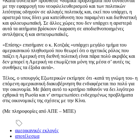
«Κατά συνέπεια» πρόσθεσε «δομικά προβλήματα που συνδέονται
με την εφαρμογή του νεοφιλελευθερισμού και των πολιτικών
λιτότητας οδηγούν σε αλλαγές πολιτικής και, εκεί που υπάρχει, η
αριστερά τους δίνει μια κατεύθυνση που παραμένει και διεθνιστική
και φιλοευρωπαϊκή. Σε άλλες χώρες που δεν υπάρχει η αριστερά
αυτά τα αιτήματα βρίσκουν έκφραση σε αποδιεθνοποιημένες
αντιλήψεις ή και αντιευρωπαϊκές.
«Επίσης» επισήμανε ο κ. Κοτζιάς «υπάρχει μεγάλο τμήμα του
αμερικανικού πληθυσμού που θεωρεί ότι ο ηγετικός ρόλος που
παίζει η Αμερική στη διεθνή πολιτική είναι πάρα πολύ ακριβός και
δεν μπορεί η Αμερική να επωμίζεται μόνη της μέσα σ’ αυτές τις
συνθήκες τα έξοδα αυτά».
Τέλος, ο υπουργός Εξωτερικών εκτίμησε ότι -κατά τη γνώμη του- η
επόμενη αμερικανική διακυβέρνηση θα ενδιαφέρεται πιο πολύ για
την οικονομία. Με βάση αυτό το κριτήριο πιθανόν να δει λιγότερο
εχθρικά τη Ρωσία και ν’ αντιμετωπίσει ενδεχομένως προβλήματα
στις οικονομικές της σχέσεις με την Κίνα.
(Mε πληροφορίες από ΑΠΕ – ΜΠΕ)
αμερικανικές εκλογές
αποτέλεσμα