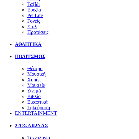
Ταξίδι
Ευεξία
Pet Life
Γονείς
Στυλ
Προτάσεις
ΑΘΛΗΤΙΚΑ
ΠΟΛΙΤΣΜΟΣ
Θέατρο
Μουσική
Χορός
Μουσεία
Σινεμά
Βιβλίο
Εικαστικά
Τηλεόραση
ENTERTAINMENT
22ΟΣ ΑΙΩΝΑΣ
Τεχνολογία