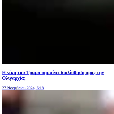
Η νίκη του Τραμπ σημαίνει διολίσθηση προς την
Ολιγαρχία;
27 Νοεμβρίου 2024, 6:18