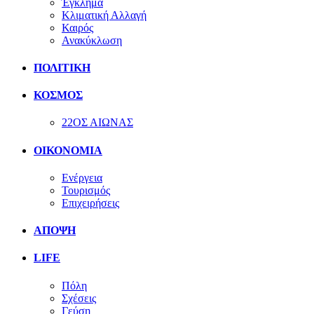
Έγκλημα
Κλιματική Αλλαγή
Καιρός
Ανακύκλωση
ΠΟΛΙΤΙΚΗ
ΚΟΣΜΟΣ
22ΟΣ ΑΙΩΝΑΣ
ΟΙΚΟΝΟΜΙΑ
Ενέργεια
Τουρισμός
Επιχειρήσεις
ΑΠΟΨΗ
LIFE
Πόλη
Σχέσεις
Γεύση