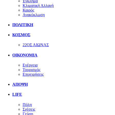
Έγκλημα
Κλιματική Αλλαγή
Καιρός
Ανακύκλωση
ΠΟΛΙΤΙΚΗ
ΚΟΣΜΟΣ
22ΟΣ ΑΙΩΝΑΣ
ΟΙΚΟΝΟΜΙΑ
Ενέργεια
Τουρισμός
Επιχειρήσεις
ΑΠΟΨΗ
LIFE
Πόλη
Σχέσεις
Γεύση