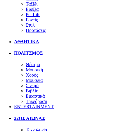
Ταξίδι
Ευεξία
Pet Life
Γονείς
Στυλ
Προτάσεις
ΑΘΛΗΤΙΚΑ
ΠΟΛΙΤΣΜΟΣ
Θέατρο
Μουσική
Χορός
Μουσεία
Σινεμά
Βιβλίο
Εικαστικά
Τηλεόραση
ENTERTAINMENT
22ΟΣ ΑΙΩΝΑΣ
Τεχνολογία