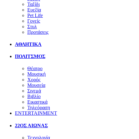
Ταξίδι
Ευεξία
Pet Life
Γονείς
Στυλ
Προτάσεις
ΑΘΛΗΤΙΚΑ
ΠΟΛΙΤΣΜΟΣ
Θέατρο
Μουσική
Χορός
Μουσεία
Σινεμά
Βιβλίο
Εικαστικά
Τηλεόραση
ENTERTAINMENT
22ΟΣ ΑΙΩΝΑΣ
Τεχνολογία