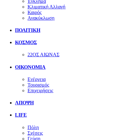
Έγκλημα
Κλιματική Αλλαγή
Καιρός
Ανακύκλωση
ΠΟΛΙΤΙΚΗ
ΚΟΣΜΟΣ
22ΟΣ ΑΙΩΝΑΣ
ΟΙΚΟΝΟΜΙΑ
Ενέργεια
Τουρισμός
Επιχειρήσεις
ΑΠΟΨΗ
LIFE
Πόλη
Σχέσεις
Γεύση