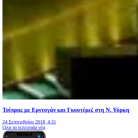
Τσίπρας με Ερντογάν και Γκουτέρεζ στη Ν. Υόρκη
24 Σεπτεμβρίου 2018, 4:31
Oλα τα τελευταία νέα