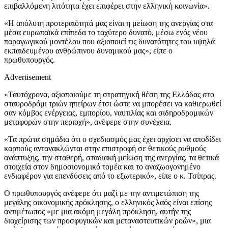
επιβαλλόμενη λιτότητα έχει επιφέρει στην ελληνική κοινωνία».
«Η απόλυτη προτεραιότητά μας είναι η μείωση της ανεργίας στα
μέσα ευρωπαϊκά επίπεδα το ταχύτερο δυνατό, μέσω ενός νέου
παραγωγικού μοντέλου που αξιοποιεί τις δυνατότητες του υψηλά
εκπαιδευμένου ανθρώπινου δυναμικού μας», είπε ο
πρωθυπουργός.
Advertisement
«Ταυτόχρονα, αξιοποιούμε τη στρατηγική θέση της Ελλάδας στο
σταυροδρόμι τριών ηπείρων έτσι ώστε να μπορέσει να καθιερωθεί
σαν κόμβος ενέργειας, εμπορίου, ναυτιλίας και σιδηροδρομικών
μεταφορών στην περιοχή», ανέφερε στην συνέχεια.
«Τα πρώτα σημάδια ότι ο σχεδιασμός μας έχει αρχίσει να αποδίδει
καρπούς αντανακλώνται στην επιστροφή σε θετικούς ρυθμούς
ανάπτυξης, την σταθερή, σταδιακή μείωση της ανεργίας, τα θετικά
στοιχεία στον δημοσιονομικό τομέα και το αναζωογονημένο
ενδιαφέρον για επενδύσεις από το εξωτερικό», είπε ο κ. Τσίπρας.
Ο πρωθυπουργός ανέφερε ότι μαζί με την αντιμετώπιση της
μεγάλης οικονομικής πρόκλησης, ο ελληνικός λαός είναι επίσης
αντιμέτωπος «με μια ακόμη μεγάλη πρόκληση, αυτήν της
διαχείρισης των προσφυγικών και μεταναστευτικών ροών», μια