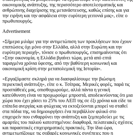
οικονομικής ανάπτυξης, της περισσότερο αποτελεσματικής και
ανθρώπινης διαχείρισης της μετανάστευσης, καθώς επίσης και για
την ειρήνη και την ασφάλεια στην ευρύτερη γειτονιά μας», είπε ο
πρωθυπουργός.
Advertisement
«Σήμερα μιλάμε για την αντιμετώπιση των προκλήσεων που έχουν
επιπτώσεις όχι μόνο στην Ελλάδα, αλλά στην Ευρώπη και την
ευρύτερη περιοχή», τόνισε ο πρωθυπουργός, επισημαίνοντας ότι
«Στην οικονομία, η Ελλάδα βγαίνει τώρα, μετά από επτά
ταραγμένα χρόνια ύφεσης, από την βαθύτερη κοινωνική και
οικονομική κρίση στην μεταπολεμική της Ιστορία».
«Εργαζόμαστε σκληρά για να διασφαλίσουμε την βιώσιμη
περιεκτική ανάπτυξη», είπε ο κ. Τσίπρας. Μερικές φορές, παρά τις
προσπάθειές μας, οπισθοχωρούμε, αλλά πάντα η γενική
κατεύθυνση είναι να προχωρούμε μπροστά, αποδεικνύοντας ότι μια
χώρα που έχει χάσει το 25% του ΑΕΠ της σε έξι χρόνια και είδε τα
επίπεδα ανεργίας και φτώχειας να εκτοξεύονται μπορεί να σταθεί
στα πόδια της, να δημιουργήσει ένα περιβάλλον φιλικό στο
επιχειρείν που ενθαρρύνει την ανάπτυξη και ξεμπερδεύει με τις
αμαρτίες του παλιού κατεστημένου: διαφθορά, πελατειακές σχέσεις
και παρασιτικές επιχειρηματικές πρακτικές. Την ίδια ώρα,
αντιμετωπίζουμε τις σοβαρές κοινωνικές συνέπειες που η