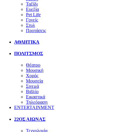
Ταξίδι
Ευεξία
Pet Life
Γονείς
Στυλ
Προτάσεις
ΑΘΛΗΤΙΚΑ
ΠΟΛΙΤΣΜΟΣ
Θέατρο
Μουσική
Χορός
Μουσεία
Σινεμά
Βιβλίο
Εικαστικά
Τηλεόραση
ENTERTAINMENT
22ΟΣ ΑΙΩΝΑΣ
Τεχνολογία