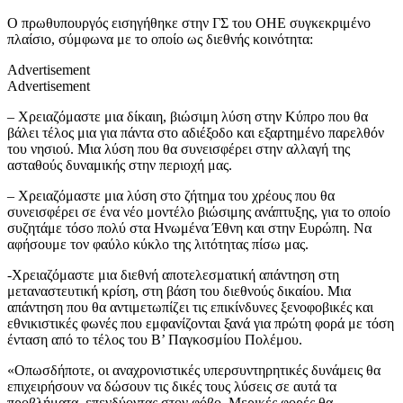
Ο πρωθυπουργός εισηγήθηκε στην ΓΣ του ΟΗΕ συγκεκριμένο
πλαίσιο, σύμφωνα με το οποίο ως διεθνής κοινότητα:
Advertisement
Advertisement
– Χρειαζόμαστε μια δίκαιη, βιώσιμη λύση στην Κύπρο που θα
βάλει τέλος μια για πάντα στο αδιέξοδο και εξαρτημένο παρελθόν
του νησιού. Μια λύση που θα συνεισφέρει στην αλλαγή της
ασταθούς δυναμικής στην περιοχή μας.
– Χρειαζόμαστε μια λύση στο ζήτημα του χρέους που θα
συνεισφέρει σε ένα νέο μοντέλο βιώσιμης ανάπτυξης, για το οποίο
συζητάμε τόσο πολύ στα Ηνωμένα Έθνη και στην Ευρώπη. Να
αφήσουμε τον φαύλο κύκλο της λιτότητας πίσω μας.
-Χρειαζόμαστε μια διεθνή αποτελεσματική απάντηση στη
μεταναστευτική κρίση, στη βάση του διεθνούς δικαίου. Μια
απάντηση που θα αντιμετωπίζει τις επικίνδυνες ξενοφοβικές και
εθνικιστικές φωνές που εμφανίζονται ξανά για πρώτη φορά με τόση
ένταση από το τέλος του Β’ Παγκοσμίου Πολέμου.
«Οπωσδήποτε, οι αναχρονιστικές υπερσυντηρητικές δυνάμεις θα
επιχειρήσουν να δώσουν τις δικές τους λύσεις σε αυτά τα
προβλήματα, επενδύοντας στον φόβο. Μερικές φορές θα