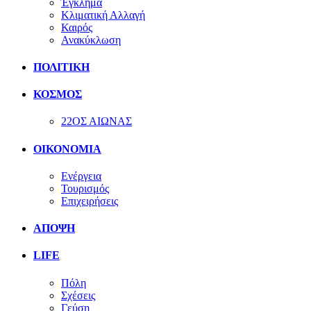
Έγκλημα
Κλιματική Αλλαγή
Καιρός
Ανακύκλωση
ΠΟΛΙΤΙΚΗ
ΚΟΣΜΟΣ
22ΟΣ ΑΙΩΝΑΣ
ΟΙΚΟΝΟΜΙΑ
Ενέργεια
Τουρισμός
Επιχειρήσεις
ΑΠΟΨΗ
LIFE
Πόλη
Σχέσεις
Γεύση