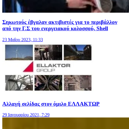
Σηκωτούς έβγαλαν ακτιβιστές για το περιβάλλον
από την Γ.Σ τoυ ενεργειακού κολοσσού, Shell
23 Μαΐου 2023, 11:33
Αλλαγή σελίδας στον όμιλο ΕΛΛΑΚΤΩΡ
29 Ιανουαρίου 2021, 7:29