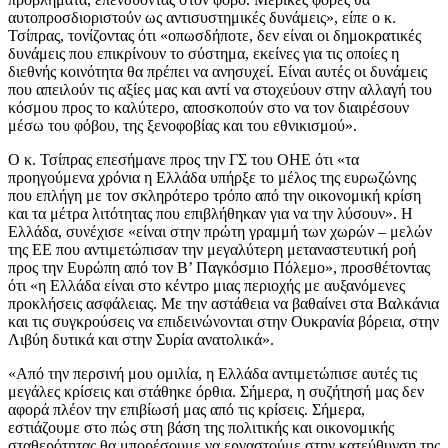
αυτοπροσδιοριστούν ως αντισυστημικές δυνάμεις», είπε ο κ.
Τσίπρας, τονίζοντας ότι «οπωσδήποτε, δεν είναι οι δημοκρατικές
δυνάμεις που επικρίνουν το σύστημα, εκείνες για τις οποίες η
διεθνής κοινότητα θα πρέπει να ανησυχεί. Είναι αυτές οι δυνάμεις
που απειλούν τις αξίες μας και αντί να στοχεύουν στην αλλαγή του
κόσμου προς το καλύτερο, αποσκοπούν στο να τον διαιρέσουν
μέσω του φόβου, της ξενοφοβίας και του εθνικισμού».
Ο κ. Τσίπρας επεσήμανε προς την ΓΣ του ΟΗΕ ότι «τα
προηγούμενα χρόνια η Ελλάδα υπήρξε το μέλος της ευρωζώνης
που επλήγη με τον σκληρότερο τρόπο από την οικονομική κρίση
και τα μέτρα λιτότητας που επιβλήθηκαν για να την λύσουν». Η
Ελλάδα, συνέχισε «είναι στην πρώτη γραμμή των χωρών – μελών
της ΕΕ που αντιμετώπισαν την μεγαλύτερη μεταναστευτική ροή
προς την Ευρώπη από τον Β’ Παγκόσμιο Πόλεμο», προσθέτοντας
ότι «η Ελλάδα είναι στο κέντρο μιας περιοχής με αυξανόμενες
προκλήσεις ασφάλειας. Με την αστάθεια να βαθαίνει στα Βαλκάνια
και τις συγκρούσεις να επιδεινώνονται στην Ουκρανία βόρεια, στην
Λιβύη δυτικά και στην Συρία ανατολικά».
«Από την περσινή μου ομιλία, η Ελλάδα αντιμετώπισε αυτές τις
μεγάλες κρίσεις και στάθηκε όρθια. Σήμερα, η συζήτησή μας δεν
αφορά πλέον την επιβίωσή μας από τις κρίσεις. Σήμερα,
εστιάζουμε στο πώς στη βάση της πολιτικής και οικονομικής
σταθερότητας θα μπορέσουμε να εργαστούμε στην κατεύθυνση της