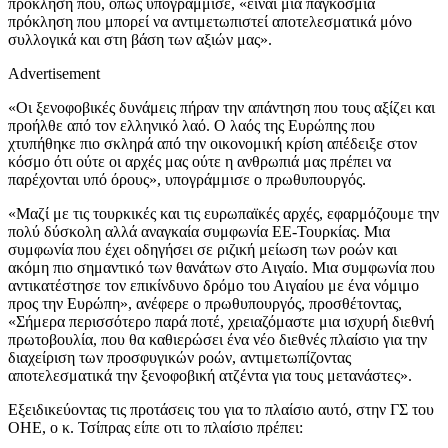
πρόκληση που, όπως υπογράμμισε, «είναι μια παγκόσμια
πρόκληση που μπορεί να αντιμετωπιστεί αποτελεσματικά μόνο
συλλογικά και στη βάση των αξιών μας».
Advertisement
«Οι ξενοφοβικές δυνάμεις πήραν την απάντηση που τους αξίζει και
προήλθε από τον ελληνικό λαό. Ο λαός της Ευρώπης που
χτυπήθηκε πιο σκληρά από την οικονομική κρίση απέδειξε στον
κόσμο ότι ούτε οι αρχές μας ούτε η ανθρωπιά μας πρέπει να
παρέχονται υπό όρους», υπογράμμισε ο πρωθυπουργός.
«Μαζί με τις τουρκικές και τις ευρωπαϊκές αρχές, εφαρμόζουμε την
πολύ δύσκολη αλλά αναγκαία συμφωνία ΕΕ-Τουρκίας. Μια
συμφωνία που έχει οδηγήσει σε ριζική μείωση των ροών και
ακόμη πιο σημαντικό των θανάτων στο Αιγαίο. Μια συμφωνία που
αντικατέστησε τον επικίνδυνο δρόμο του Αιγαίου με ένα νόμιμο
προς την Ευρώπη», ανέφερε ο πρωθυπουργός, προσθέτοντας,
«Σήμερα περισσότερο παρά ποτέ, χρειαζόμαστε μια ισχυρή διεθνή
πρωτοβουλία, που θα καθιερώσει ένα νέο διεθνές πλαίσιο για την
διαχείριση των προσφυγικών ροών, αντιμετωπίζοντας
αποτελεσματικά την ξενοφοβική ατζέντα για τους μετανάστες».
Εξειδικεύοντας τις προτάσεις του για το πλαίσιο αυτό, στην ΓΣ του
ΟΗΕ, ο κ. Τσίπρας είπε οτι το πλαίσιο πρέπει: