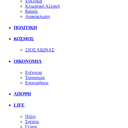
Έγκλημα
Κλιματική Αλλαγή
Καιρός
Ανακύκλωση
ΠΟΛΙΤΙΚΗ
ΚΟΣΜΟΣ
22ΟΣ ΑΙΩΝΑΣ
ΟΙΚΟΝΟΜΙΑ
Ενέργεια
Τουρισμός
Επιχειρήσεις
ΑΠΟΨΗ
LIFE
Πόλη
Σχέσεις
Γεύση