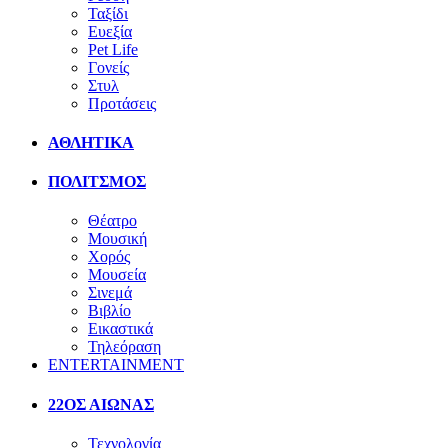
Ταξίδι
Ευεξία
Pet Life
Γονείς
Στυλ
Προτάσεις
ΑΘΛΗΤΙΚΑ
ΠΟΛΙΤΣΜΟΣ
Θέατρο
Μουσική
Χορός
Μουσεία
Σινεμά
Βιβλίο
Εικαστικά
Τηλεόραση
ENTERTAINMENT
22ΟΣ ΑΙΩΝΑΣ
Τεχνολογία