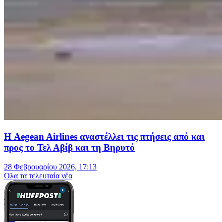
Η Aegean Airlines αναστέλλει τις πτήσεις από και
προς το Τελ Αβίβ και τη Βηρυτό
28 Φεβρουαρίου 2026, 17:13
Oλα τα τελευταία νέα