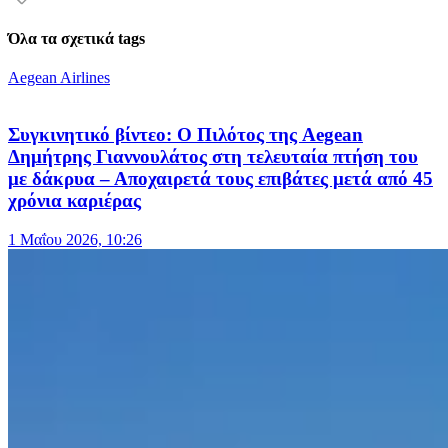
Όλα τα σχετικά tags
Aegean Airlines
Συγκινητικό βίντεο: Ο Πιλότος της Aegean
Δημήτρης Γιαννουλάτος στη τελευταία πτήση του
με δάκρυα – Αποχαιρετά τους επιβάτες μετά από 45
χρόνια καριέρας
1 Μαΐου 2026, 10:26