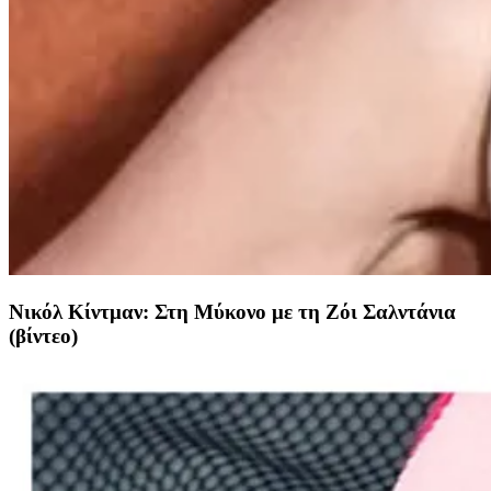
Νικόλ Κίντμαν: Στη Μύκονο με τη Ζόι Σαλντάνια
(βίντεο)