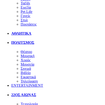
Ταξίδι
Ευεξία
Pet Life
Γονείς
Στυλ
Προτάσεις
ΑΘΛΗΤΙΚΑ
ΠΟΛΙΤΣΜΟΣ
Θέατρο
Μουσική
Χορός
Μουσεία
Σινεμά
Βιβλίο
Εικαστικά
Τηλεόραση
ENTERTAINMENT
22ΟΣ ΑΙΩΝΑΣ
Τεχνολογία