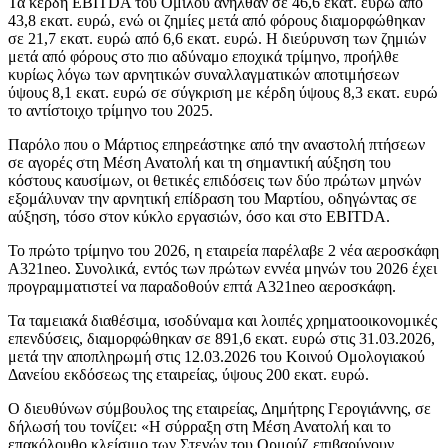
Τα κέρδη EBITDA του Ομίλου ανήλθαν σε 46,6 εκατ. ευρώ από
43,8 εκατ. ευρώ, ενώ οι ζημίες μετά από φόρους διαμορφώθηκαν
σε 21,7 εκατ. ευρώ από 6,6 εκατ. ευρώ. H διεύρυνση των ζημιών
μετά από φόρους στο πιο αδύναμο εποχικά τρίμηνο, προήλθε
κυρίως λόγω των αρνητικών συναλλαγματικών αποτιμήσεων
ύψους 8,1 εκατ. ευρώ σε σύγκριση με κέρδη ύψους 8,3 εκατ. ευρώ
το αντίστοιχο τρίμηνο του 2025.
Παρόλο που ο Μάρτιος επηρεάστηκε από την αναστολή πτήσεων
σε αγορές στη Μέση Ανατολή και τη σημαντική αύξηση του
κόστους καυσίμων, οι θετικές επιδόσεις των δύο πρώτων μηνών
εξομάλυναν την αρνητική επίδραση του Μαρτίου, οδηγώντας σε
αύξηση, τόσο στον κύκλο εργασιών, όσο και στο EBITDA.
To πρώτο τρίμηνο του 2026, η εταιρεία παρέλαβε 2 νέα αεροσκάφη
A321neo. Συνολικά, εντός των πρώτων εννέα μηνών του 2026 έχει
προγραμματιστεί να παραδοθούν επτά A321neo αεροσκάφη.
Τα ταμειακά διαθέσιμα, ισοδύναμα και λοιπές χρηματοοικονομικές
επενδύσεις, διαμορφώθηκαν σε 891,6 εκατ. ευρώ στις 31.03.2026,
μετά την αποπληρωμή στις 12.03.2026 του Κοινού Ομολογιακού
Δανείου εκδόσεως της εταιρείας, ύψους 200 εκατ. ευρώ.
Ο διευθύνων σύμβουλος της εταιρείας, Δημήτρης Γερογιάννης, σε
δήλωσή του τονίζει: «Η σύρραξη στη Μέση Ανατολή και το
επακόλουθο κλείσιμο των Στενών του Ορμούζ επιβαρύνουν