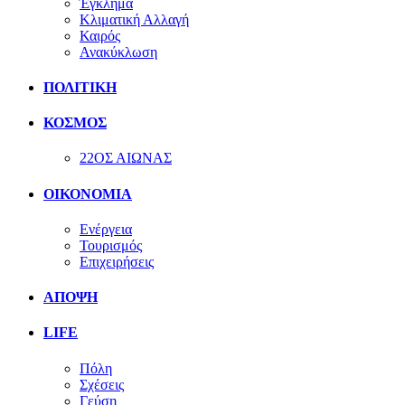
Έγκλημα
Κλιματική Αλλαγή
Καιρός
Ανακύκλωση
ΠΟΛΙΤΙΚΗ
ΚΟΣΜΟΣ
22ΟΣ ΑΙΩΝΑΣ
ΟΙΚΟΝΟΜΙΑ
Ενέργεια
Τουρισμός
Επιχειρήσεις
ΑΠΟΨΗ
LIFE
Πόλη
Σχέσεις
Γεύση