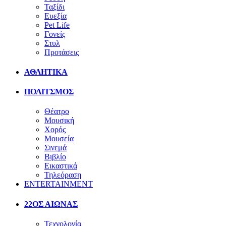
Ταξίδι
Ευεξία
Pet Life
Γονείς
Στυλ
Προτάσεις
ΑΘΛΗΤΙΚΑ
ΠΟΛΙΤΣΜΟΣ
Θέατρο
Μουσική
Χορός
Μουσεία
Σινεμά
Βιβλίο
Εικαστικά
Τηλεόραση
ENTERTAINMENT
22ΟΣ ΑΙΩΝΑΣ
Τεχνολογία