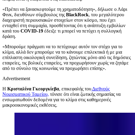
«Πρέπει να ξανασκεφτούμε τη χρηματοδότηση», δήλωσε ο Λάρι
Φινκ, διευθύνων σύμβουλος της
BlackRock
, του μεγαλύτερου
διαχειριστή περιουσιακών στοιχείων στον κόσμο, που έχει
ενταχθεί στη συμμαχία, προσθέτοντας ότι η ανάπτυξη εμβολίων
κατά του
COVID-19
έδειξε τι μπορεί να πετύχει η συλλογική
δράση.
«Μπορούμε πράγματι να το πετύχουμε αυτόν τον στόχο για το
κλίμα, αλλά δεν μπορούμε να το κάνουμε επιλεκτικά ή με μια
επίπλαστη οικολογική συνείδηση, ζητώντας μόνο από τις δημόσιες
εταιρείες, τις βολικές εταιρείες, να προχωρήσουν χωρίς να ζητάμε
από το σύνολο της κοινωνίας να προχωρήσει επίσης».
Advertisement
Η
Κρισταλίνα Γκεοργκίεβα
, επικεφαλής του
Διεθνούς
Νομισματικού Ταμείου,
τόνισε ότι είναι ζωτικής σημασίας να
ενσωματωθούν δεδομένα για το κλίμα στις καθημερινές
μακροοικονομικές εκθέσεις.