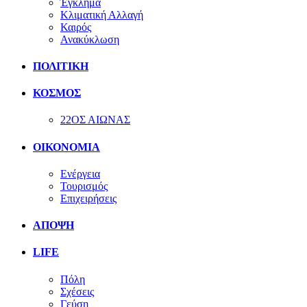
Έγκλημα
Κλιματική Αλλαγή
Καιρός
Ανακύκλωση
ΠΟΛΙΤΙΚΗ
ΚΟΣΜΟΣ
22ΟΣ ΑΙΩΝΑΣ
ΟΙΚΟΝΟΜΙΑ
Ενέργεια
Τουρισμός
Επιχειρήσεις
ΑΠΟΨΗ
LIFE
Πόλη
Σχέσεις
Γεύση