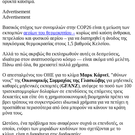
ορυκτά καύσιμα.
Advertisement
Advertisement
Βασικός στόχος των συνομιλιών στην COP26 είναι η μείωση των
εκπομπών
αερίων του θερμοκηπίου –
κυρίως από καύση άνθρακα,
πετρελαίου και φυσικού αερίου – για να διατηρηθεί η άνοδος της
παγκόσμιας θερμοκρασίας στους 1,5 βαθμούς Κελσίου.
Αλλά το πώς ακριβώς θα εκπληρωθούν αυτές οι δεσμεύσεις,
ιδιαίτερα στον αναπτυσσόμενο κόσμο ― είναι ακόμα υπό μελέτη.
Πάνω από όλα, θα χρειαστεί πολλά χρήματα.
Ο απεσταλμένος του ΟΗΕ για το κλίμα
Μαρκ Κάρνεϊ
, ”ιθύνων
νους” της
Οικονομικής Συμμαχίας της Γλασκώβης
για μηδενικές
καθαρές μηδενικές εκπομπές (
GFANZ
), ανέφερε το ποσό των 100
τρισεκατομμυρίων δολαρίων σε επενδύσεις τις επόμενες τρεις
δεκαετίες και είπε ότι η χρηματοοικονομική βιομηχανία πρέπει να
βρει τρόπους να συγκεντρώσει ιδιωτικά χρήματα για να πετύχει η
προσπάθεια περισσότερα από όσα μπορούν να κάνουν τα κράτη
μόνα τους.
Ωστόσο, ένα πρόβλημα που αναφέρουν συχνά οι επενδυτές, οι
οποίοι, ενόψει των μυριάδων κινδύνων που σχετίζονται με το
κλίμα, είναι η διαφάνεια στις διαδικασίες.