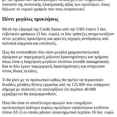
ποσοστό της συνολικής πλασματικής αξίας των ομολόγων, όπως
δήλωσε το νομικό γραφείο που τους εκπροσωπεί.
Πέντε μεγάλες προκλήσεις
Μετά την εξαγορά της Credit Suisse από την UBS έναντι 3 δισ.
ελβετικών φράγκων (3 δισ. ευρώ), οι δύο τράπεζες αντιμετωπίζουν
πέντε μεγάλες προκλήσεις και αρκετές ισχυρές αντιδράσεις από
πολιτικά κόμματα και επενδυτές.
Πως θα ενοποιηθούν δύο τόσο μεγάλα χρηματοπιστωτικά
ιδρύματα με παρεμφερείς μάλιστα δραστηριότητες και τμήματα
όπως είναι η διαχείριση μεγάλου πλούτου (wealth management).
Και οι δύο έχουν παρεμφερείς δραστηριότητες και στόχευσαν
στους ίδιους πελάτες.
Τι θα γίνει με το προσωπικό καθώς θα πρέπει να περικοπούν
δεκάδες χιλιάδες θέσεις εργασίας από τις 125.000 που υπάρχουν
σήμερα με αναλυτές να υπολογίζουν ότι περίπου 40.000
εργαζόμενοι θα απομακρυνθούν.
Ποιο θα είναι το αποτέλεσμα αγωγών που ετοιμάζουν
ομολογιούχοι (κάτοχοι κυρίως ομολόγων υψηλότερου κινδύνου
τύπου ΑΤ-1) οι οποίοι χάνουν ολοκληρωτικά περίπου 16 δισ. ευρώ.