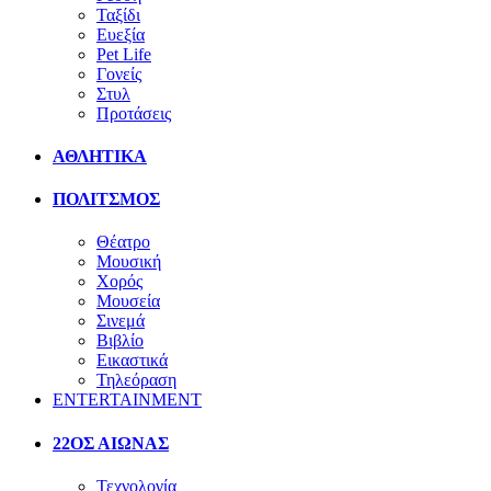
Ταξίδι
Ευεξία
Pet Life
Γονείς
Στυλ
Προτάσεις
ΑΘΛΗΤΙΚΑ
ΠΟΛΙΤΣΜΟΣ
Θέατρο
Μουσική
Χορός
Μουσεία
Σινεμά
Βιβλίο
Εικαστικά
Τηλεόραση
ENTERTAINMENT
22ΟΣ ΑΙΩΝΑΣ
Τεχνολογία