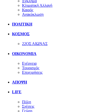
Έγκλημα
Κλιματική Αλλαγή
Καιρός
Ανακύκλωση
ΠΟΛΙΤΙΚΗ
ΚΟΣΜΟΣ
22ΟΣ ΑΙΩΝΑΣ
ΟΙΚΟΝΟΜΙΑ
Ενέργεια
Τουρισμός
Επιχειρήσεις
ΑΠΟΨΗ
LIFE
Πόλη
Σχέσεις
Γεύση