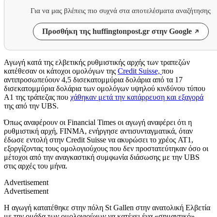
Για να μας βλέπεις πιο συχνά στα αποτελέσματα αναζήτησης
Προσθήκη της huffingtonpost.gr στην Google
Αγωγή κατά της ελβετικής ρυθμιστικής αρχής των τραπεζών
κατέθεσαν οι κάτοχοι ομολόγων της
Credit Suisse,
που
αντιπροσωπεύουν 4,5 δισεκατομμύρια δολάρια από τα 17
δισεκατομμύρια δολάρια των ομολόγων υψηλού κινδύνου τύπου
Α1 της τράπεζας που
χάθηκαν μετά την κατάρρευση και εξαγορά
της από την
UBS
.
Όπως αναφέρουν οι Financial Times οι αγωγή αναφέρει ότι η
ρυθμιστική αρχή, FINMA, ενήργησε αντισυνταγματικά, όταν
έδωσε εντολή στην Credit Suisse να ακυρώσει το χρέος AT1,
εξοργίζοντας τους ομολογιούχους που δεν προστατεύτηκαν όσο οι
μέτοχοι από την αναγκαστική συμφωνία διάσωσης με την UBS
στις αρχές του μήνα.
Advertisement
Advertisement
Η αγωγή κατατέθηκε στην πόλη St Gallen στην ανατολική Ελβετία
με την
ομάδα των ομολογιούχων να κατέχει ένα «σημαντικό»