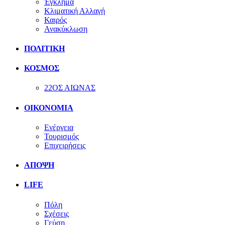
Έγκλημα
Κλιματική Αλλαγή
Καιρός
Ανακύκλωση
ΠΟΛΙΤΙΚΗ
ΚΟΣΜΟΣ
22ΟΣ ΑΙΩΝΑΣ
ΟΙΚΟΝΟΜΙΑ
Ενέργεια
Τουρισμός
Επιχειρήσεις
ΑΠΟΨΗ
LIFE
Πόλη
Σχέσεις
Γεύση