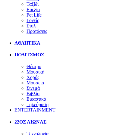
Ταξίδι
Ευεξία
Pet Life
Γονείς
Στυλ
Προτάσεις
ΑΘΛΗΤΙΚΑ
ΠΟΛΙΤΣΜΟΣ
Θέατρο
Μουσική
Χορός
Μουσεία
Σινεμά
Βιβλίο
Εικαστικά
Τηλεόραση
ENTERTAINMENT
22ΟΣ ΑΙΩΝΑΣ
Τεχνολογία