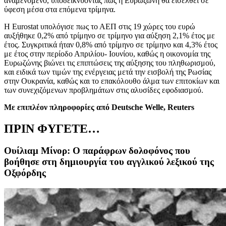
αναμενόμενο, υποδεικνύοντας πως η Ευρωζώνη θα εισέλθει σε
ύφεση μέσα στα επόμενα τρίμηνα.
Η
Eurostat
υπολόγισε πως το ΑΕΠ στις 19 χώρες του ευρώ
αυξήθηκε 0,2% από τρίμηνο σε τρίμηνο για αύξηση 2,1% έτος με
έτος. Συγκριτικά ήταν 0,8% από τρίμηνο σε τρίμηνο και 4,3% έτος
με έτος στην περίοδο Απριλίου- Ιουνίου, καθώς η οικονομία της
Ευρωζώνης βιώνει τις επιπτώσεις της αύξησης του πληθωρισμού,
και ειδικά των τιμών της ενέργειας μετά την εισβολή της Ρωσίας
στην Ουκρανία, καθώς και το επακόλουθο άλμα των επιτοκίων και
των συνεχιζόμενων προβλημάτων στις αλυσίδες εφοδιασμού.
Με επιπλέον πληροφορίες από Deutsche Welle, Reuters
ΠΡΙΝ ΦΥΓΕΤΕ…
Ουίλιαμ Μίνορ: Ο παράφρων δολοφόνος που
βοήθησε στη δημιουργία του αγγλικού λεξικού της
Οξφόρδης