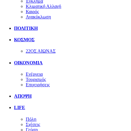
Έγκλημα
Κλιματική Αλλαγή
Καιρός
Ανακύκλωση
ΠΟΛΙΤΙΚΗ
ΚΟΣΜΟΣ
22ΟΣ ΑΙΩΝΑΣ
ΟΙΚΟΝΟΜΙΑ
Ενέργεια
Τουρισμός
Επιχειρήσεις
ΑΠΟΨΗ
LIFE
Πόλη
Σχέσεις
Γεύση