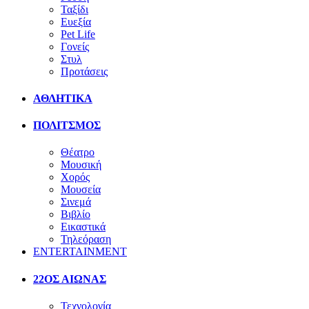
Ταξίδι
Ευεξία
Pet Life
Γονείς
Στυλ
Προτάσεις
ΑΘΛΗΤΙΚΑ
ΠΟΛΙΤΣΜΟΣ
Θέατρο
Μουσική
Χορός
Μουσεία
Σινεμά
Βιβλίο
Εικαστικά
Τηλεόραση
ENTERTAINMENT
22ΟΣ ΑΙΩΝΑΣ
Τεχνολογία