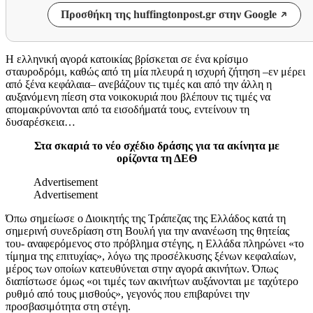
Προσθήκη της huffingtonpost.gr στην Google
Η ελληνική αγορά κατοικίας βρίσκεται σε ένα κρίσιμο
σταυροδρόμι, καθώς από τη μία πλευρά η ισχυρή ζήτηση –εν μέρει
από ξένα κεφάλαια– ανεβάζουν τις τιμές και από την άλλη η
αυξανόμενη πίεση στα νοικοκυριά που βλέπουν τις τιμές να
απομακρύνονται από τα εισοδήματά τους, εντείνουν τη
δυσαρέσκεια…
Στα σκαριά το νέο σχέδιο δράσης για τα ακίνητα με
ορίζοντα τη ΔΕΘ
Advertisement
Advertisement
Όπω σημείωσε ο Διοικητής της Τράπεζας της Ελλάδος κατά τη
σημερινή συνεδρίαση στη Βουλή για την ανανέωση της θητείας
του- αναφερόμενος στο πρόβλημα στέγης, η Ελλάδα πληρώνει «το
τίμημα της επιτυχίας», λόγω της προσέλκυσης ξένων κεφαλαίων,
μέρος των οποίων κατευθύνεται στην αγορά ακινήτων. Όπως
διαπίστωσε όμως «οι τιμές των ακινήτων αυξάνονται με ταχύτερο
ρυθμό από τους μισθούς», γεγονός που επιβαρύνει την
προσβασιμότητα στη στέγη.