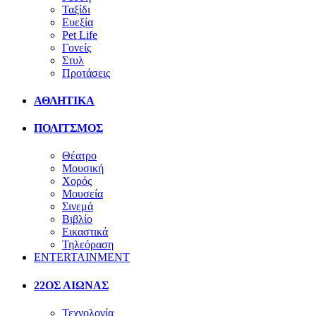
Ταξίδι
Ευεξία
Pet Life
Γονείς
Στυλ
Προτάσεις
ΑΘΛΗΤΙΚΑ
ΠΟΛΙΤΣΜΟΣ
Θέατρο
Μουσική
Χορός
Μουσεία
Σινεμά
Βιβλίο
Εικαστικά
Τηλεόραση
ENTERTAINMENT
22ΟΣ ΑΙΩΝΑΣ
Τεχνολογία