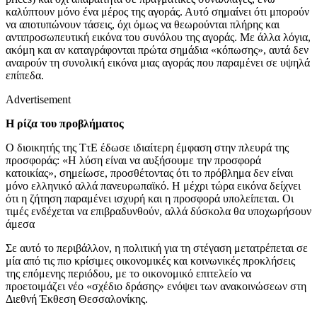
καλύπτουν μόνο ένα μέρος της αγοράς. Αυτό σημαίνει ότι μπορούν
να αποτυπώνουν τάσεις, όχι όμως να θεωρούνται πλήρης και
αντιπροσωπευτική εικόνα του συνόλου της αγοράς. Με άλλα λόγια,
ακόμη και αν καταγράφονται πρώτα σημάδια «κόπωσης», αυτά δεν
αναιρούν τη συνολική εικόνα μιας αγοράς που παραμένει σε υψηλά
επίπεδα.
Advertisement
Η ρίζα του προβλήματος
Ο διοικητής της ΤτΕ έδωσε ιδιαίτερη έμφαση στην πλευρά της
προσφοράς: «Η λύση είναι να αυξήσουμε την προσφορά
κατοικίας», σημείωσε, προσθέτοντας ότι το πρόβλημα δεν είναι
μόνο ελληνικό αλλά πανευρωπαϊκό. Η μέχρι τώρα εικόνα δείχνει
ότι η ζήτηση παραμένει ισχυρή και η προσφορά υπολείπεται. Οι
τιμές ενδέχεται να επιβραδυνθούν, αλλά δύσκολα θα υποχωρήσουν
άμεσα
Σε αυτό το περιβάλλον, η πολιτική για τη στέγαση μετατρέπεται σε
μία από τις πιο κρίσιμες οικονομικές και κοινωνικές προκλήσεις
της επόμενης περιόδου, με το οικονομικό επιτελείο να
προετοιμάζει νέο «σχέδιο δράσης» ενόψει των ανακοινώσεων στη
Διεθνή Έκθεση Θεσσαλονίκης.