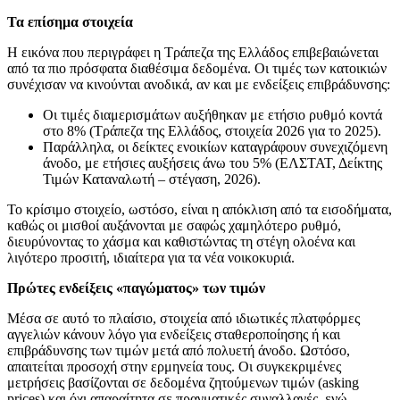
Τα επίσημα στοιχεία
Η εικόνα που περιγράφει η Τράπεζα της Ελλάδος επιβεβαιώνεται
από τα πιο πρόσφατα διαθέσιμα δεδομένα. Οι τιμές των κατοικιών
συνέχισαν να κινούνται ανοδικά, αν και με ενδείξεις επιβράδυνσης:
Οι τιμές διαμερισμάτων αυξήθηκαν με ετήσιο ρυθμό κοντά
στο 8% (Τράπεζα της Ελλάδος, στοιχεία 2026 για το 2025).
Παράλληλα, οι δείκτες ενοικίων καταγράφουν συνεχιζόμενη
άνοδο, με ετήσιες αυξήσεις άνω του 5% (ΕΛΣΤΑΤ, Δείκτης
Τιμών Καταναλωτή – στέγαση, 2026).
Το κρίσιμο στοιχείο, ωστόσο, είναι η απόκλιση από τα εισοδήματα,
καθώς οι μισθοί αυξάνονται με σαφώς χαμηλότερο ρυθμό,
διευρύνοντας το χάσμα και καθιστώντας τη στέγη ολοένα και
λιγότερο προσιτή, ιδιαίτερα για τα νέα νοικοκυριά.
Πρώτες ενδείξεις «παγώματος» των τιμών
Μέσα σε αυτό το πλαίσιο, στοιχεία από ιδιωτικές πλατφόρμες
αγγελιών κάνουν λόγο για ενδείξεις σταθεροποίησης ή και
επιβράδυνσης των τιμών μετά από πολυετή άνοδο. Ωστόσο,
απαιτείται προσοχή στην ερμηνεία τους. Οι συγκεκριμένες
μετρήσεις βασίζονται σε δεδομένα ζητούμενων τιμών (asking
prices) και όχι απαραίτητα σε πραγματικές συναλλαγές, ενώ