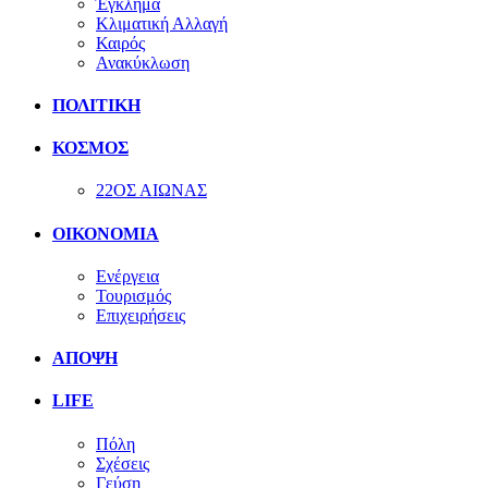
Έγκλημα
Κλιματική Αλλαγή
Καιρός
Ανακύκλωση
ΠΟΛΙΤΙΚΗ
ΚΟΣΜΟΣ
22ΟΣ ΑΙΩΝΑΣ
ΟΙΚΟΝΟΜΙΑ
Ενέργεια
Τουρισμός
Επιχειρήσεις
ΑΠΟΨΗ
LIFE
Πόλη
Σχέσεις
Γεύση