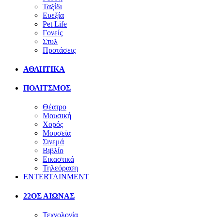
Ταξίδι
Ευεξία
Pet Life
Γονείς
Στυλ
Προτάσεις
ΑΘΛΗΤΙΚΑ
ΠΟΛΙΤΣΜΟΣ
Θέατρο
Μουσική
Χορός
Μουσεία
Σινεμά
Βιβλίο
Εικαστικά
Τηλεόραση
ENTERTAINMENT
22ΟΣ ΑΙΩΝΑΣ
Τεχνολογία