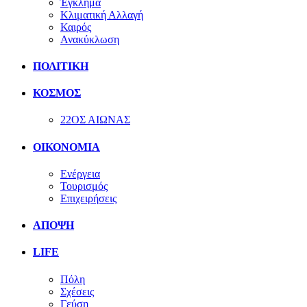
Έγκλημα
Κλιματική Αλλαγή
Καιρός
Ανακύκλωση
ΠΟΛΙΤΙΚΗ
ΚΟΣΜΟΣ
22ΟΣ ΑΙΩΝΑΣ
ΟΙΚΟΝΟΜΙΑ
Ενέργεια
Τουρισμός
Επιχειρήσεις
ΑΠΟΨΗ
LIFE
Πόλη
Σχέσεις
Γεύση