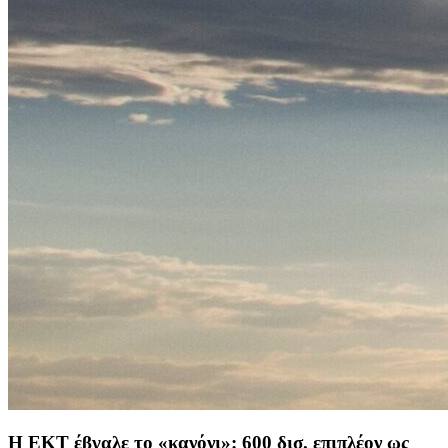
H ΕΚΤ έβγαλε το «κανόνι»: 600 δισ. επιπλέον ως