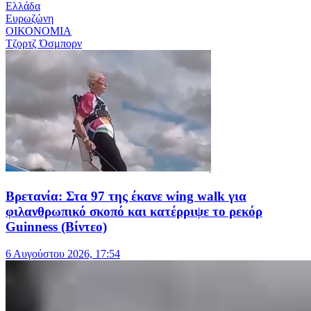
Ελλάδα
Ευρωζώνη
ΟΙΚΟΝΟΜΙΑ
Τζορτζ Όσμπορν
Βρετανία: Στα 97 της έκανε wing walk για
φιλανθρωπικό σκοπό και κατέρριψε το ρεκόρ
Guinness (Βίντεο)
6 Αυγούστου 2026, 17:54