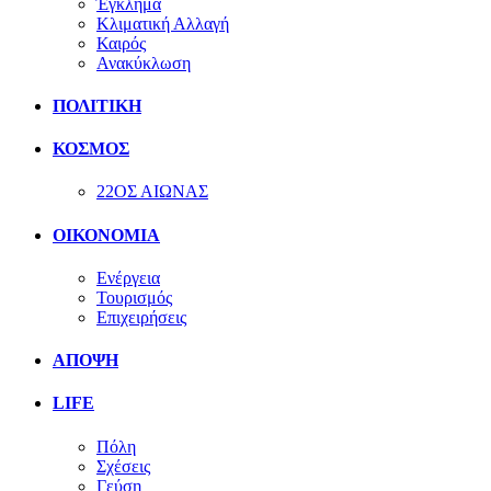
Έγκλημα
Κλιματική Αλλαγή
Καιρός
Ανακύκλωση
ΠΟΛΙΤΙΚΗ
ΚΟΣΜΟΣ
22ΟΣ ΑΙΩΝΑΣ
ΟΙΚΟΝΟΜΙΑ
Ενέργεια
Τουρισμός
Επιχειρήσεις
ΑΠΟΨΗ
LIFE
Πόλη
Σχέσεις
Γεύση