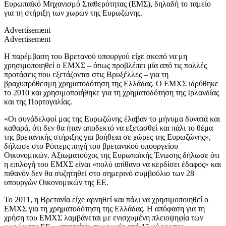
Ευρωπαϊκό Μηχανισμό Σταθερότητας (ΕΜΣ), δηλαδή το ταμείο
για τη στήριξη των χωρών της Ευρωζώνης.
Advertisement
Advertisement
Η παρέμβαση του Βρετανού υπουργού είχε σκοπό να μη
χρησιμοποιηθεί ο ΕΜΧΣ – όπως προβλέπει μία από τις πολλές
προτάσεις που εξετάζονται στις Βρυξέλλες – για τη
βραχυπρόθεσμη χρηματοδότηση της Ελλάδας. Ο ΕΜΧΣ ιδρύθηκε
το 2010 και χρησιμοποιήθηκε για τη χρηματοδότηση της Ιρλανδίας
και της Πορτογαλίας.
«Οι συνάδελφοί μας της Ευρωζώνης έλαβαν το μήνυμα δυνατά και
καθαρά, ότι δεν θα ήταν αποδεκτό να εξετασθεί και πάλι το θέμα
της βρετανικής στήριξης για βοήθεια σε χώρες της Ευρωζώνης»,
δήλωσε στο Ρόιτερς πηγή του βρετανικού υπουργείου
Οικονομικών. Αξιωματούχος της Ευρωπαϊκής Ένωσης δήλωσε ότι
η επιλογή του ΕΜΧΣ είναι «πολύ απίθανο να κερδίσει έδαφος» και
πιθανόν δεν θα συζητηθεί στο σημερινό συμβούλιο των 28
υπουργών Οικονομικών της ΕΕ.
Το 2011, η Βρετανία είχe αρνηθεί και πάλι να χρησιμοποιηθεί ο
ΕΜΧΣ για τη χρηματοδότηση της Ελλάδας. Η απόφαση για τη
χρήση του ΕΜΧΣ λαμβάνεται με ενισχυμένη πλειοψηφία των