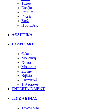
Ταξίδι
Ευεξία
Pet Life
Γονείς
Στυλ
Προτάσεις
ΑΘΛΗΤΙΚΑ
ΠΟΛΙΤΣΜΟΣ
Θέατρο
Μουσική
Χορός
Μουσεία
Σινεμά
Βιβλίο
Εικαστικά
Τηλεόραση
ENTERTAINMENT
22ΟΣ ΑΙΩΝΑΣ
Τεχνολογία