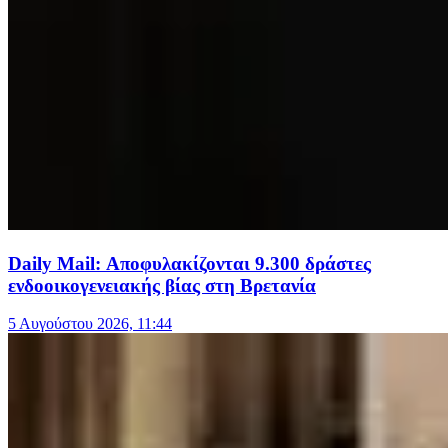
Daily Mail: Αποφυλακίζονται 9.300 δράστες
ενδοοικογενειακής βίας στη Βρετανία
5 Αυγούστου 2026, 11:44