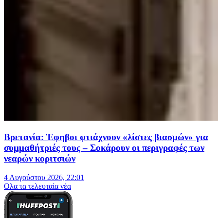
Βρετανία: Έφηβοι φτιάχνουν «λίστες βιασμών» για
συμμαθήτριές τους – Σοκάρουν οι περιγραφές των
νεαρών κοριτσιών
4 Αυγούστου 2026, 22:01
Oλα τα τελευταία νέα