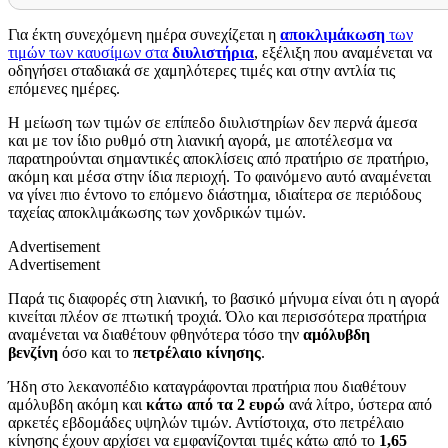
Για έκτη συνεχόμενη ημέρα συνεχίζεται η
αποκλιμάκωση
των
τιμών των καυσίμων στα
διυλιστήρια
, εξέλιξη που αναμένεται να
οδηγήσει σταδιακά σε χαμηλότερες τιμές και στην αντλία τις
επόμενες ημέρες.
Η μείωση των τιμών σε επίπεδο διυλιστηρίων δεν περνά άμεσα
και με τον ίδιο ρυθμό στη λιανική αγορά, με αποτέλεσμα να
παρατηρούνται σημαντικές αποκλίσεις από πρατήριο σε πρατήριο,
ακόμη και μέσα στην ίδια περιοχή. Το φαινόμενο αυτό αναμένεται
να γίνει πιο έντονο το επόμενο διάστημα, ιδιαίτερα σε περιόδους
ταχείας αποκλιμάκωσης των χονδρικών τιμών.
Advertisement
Advertisement
Παρά τις διαφορές στη λιανική, το βασικό μήνυμα είναι ότι η αγορά
κινείται πλέον σε πτωτική τροχιά. Όλο και περισσότερα πρατήρια
αναμένεται να διαθέτουν φθηνότερα τόσο την
αμόλυβδη
βενζίνη
όσο και το
πετρέλαιο κίνησης
.
Ήδη στο λεκανοπέδιο καταγράφονται πρατήρια που διαθέτουν
αμόλυβδη ακόμη και
κάτω από τα 2 ευρώ
ανά λίτρο, ύστερα από
αρκετές εβδομάδες υψηλών τιμών. Αντίστοιχα, στο πετρέλαιο
κίνησης έχουν αρχίσει να εμφανίζονται τιμές κάτω από το
1,65