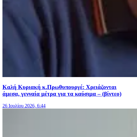
Καλή Κυριακή κ.Πρωθυπουργέ: Χρειάζονται
άμεσα, γενναία μέτρα για τα καύσιμα – (βίντεο)
26 Ιουλίου 2026, 6:44