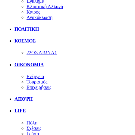
Έγκλημα
Κλιματική Αλλαγή
Καιρός
Ανακύκλωση
ΠΟΛΙΤΙΚΗ
ΚΟΣΜΟΣ
22ΟΣ ΑΙΩΝΑΣ
ΟΙΚΟΝΟΜΙΑ
Ενέργεια
Τουρισμός
Επιχειρήσεις
ΑΠΟΨΗ
LIFE
Πόλη
Σχέσεις
Γεύση