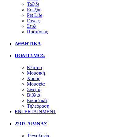
Ταξίδι
Ευεξία
Pet Life
Γονείς
Στυλ
Προτάσεις
ΑΘΛΗΤΙΚΑ
ΠΟΛΙΤΣΜΟΣ
Θέατρο
Μουσική
Χορός
Μουσεία
Σινεμά
Βιβλίο
Εικαστικά
Τηλεόραση
ENTERTAINMENT
22ΟΣ ΑΙΩΝΑΣ
Τεχνολογία