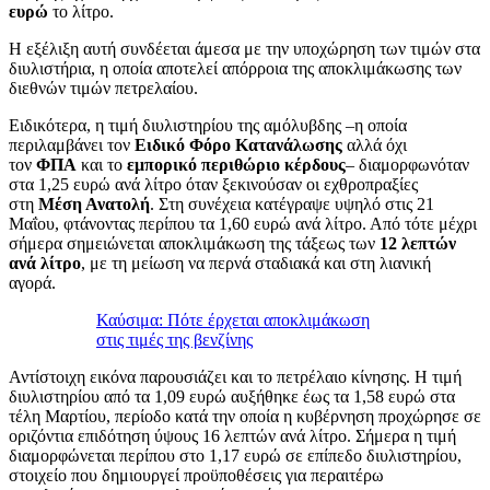
ευρώ
το λίτρο.
Η εξέλιξη αυτή συνδέεται άμεσα με την υποχώρηση των τιμών στα
διυλιστήρια, η οποία αποτελεί απόρροια της αποκλιμάκωσης των
διεθνών τιμών πετρελαίου.
Ειδικότερα, η τιμή διυλιστηρίου της αμόλυβδης –η οποία
περιλαμβάνει τον
Ειδικό Φόρο Κατανάλωσης
αλλά όχι
τον
ΦΠΑ
και το
εμπορικό περιθώριο κέρδους
– διαμορφωνόταν
στα 1,25 ευρώ ανά λίτρο όταν ξεκινούσαν οι εχθροπραξίες
στη
Μέση Ανατολή
. Στη συνέχεια κατέγραψε υψηλό στις 21
Μαΐου, φτάνοντας περίπου τα 1,60 ευρώ ανά λίτρο. Από τότε μέχρι
σήμερα σημειώνεται αποκλιμάκωση της τάξεως των
12 λεπτών
ανά λίτρο
, με τη μείωση να περνά σταδιακά και στη λιανική
αγορά.
Καύσιμα: Πότε έρχεται αποκλιμάκωση
στις τιμές της βενζίνης
Αντίστοιχη εικόνα παρουσιάζει και το πετρέλαιο κίνησης. Η τιμή
διυλιστηρίου από τα 1,09 ευρώ αυξήθηκε έως τα 1,58 ευρώ στα
τέλη Μαρτίου, περίοδο κατά την οποία η κυβέρνηση προχώρησε σε
οριζόντια επιδότηση ύψους 16 λεπτών ανά λίτρο. Σήμερα η τιμή
διαμορφώνεται περίπου στο 1,17 ευρώ σε επίπεδο διυλιστηρίου,
στοιχείο που δημιουργεί προϋποθέσεις για περαιτέρω