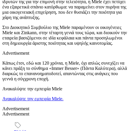
ιδρυτών της για την επιμονή στην τελειότητα, η Miele έχει πετύχει
ένα εξαιρετικά σπάνιο κατόρθωμα: να παραμείνει στον πυρήνα της
μια οικογενειακή επιχείρηση, που δεν θυσιάζει την ποιότητα για
χάρη της ανάπτυξης.
Στο Διοικητικό Συμβούλιο της
Miele
παραμένουν οι οικογένειες
Miele
και
Zinkann
, στην τέταρτη γενιά τους τώρα, και διοικούν την
εταιρεία βασιζόμενοι σε ιδία κεφάλαια και πάντα προσηλωμένοι
στη δημιουργία άριστης ποιότητας και υψηλής καινοτομίας.
Advertisement
Κάπως έτσι, εδώ και 120 χρόνια, η
Miele
, όχι απλώς συνεχίζει να
κάνει πράξη το σύνθημα «Immer Besser» (Πάντα Καλύτερα), αλλά
διαρκώς το επανανοηματοδοτεί, απαντώντας στις ανάγκες που
γεννά η σύγχρονη εποχή.
Ανακαλύψτε την εμπειρία Miele
Ανακαλύψτε την εμπειρία
Miele.
Advertisement
Advertisement