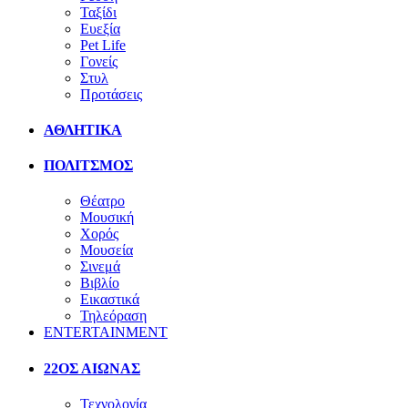
Ταξίδι
Ευεξία
Pet Life
Γονείς
Στυλ
Προτάσεις
ΑΘΛΗΤΙΚΑ
ΠΟΛΙΤΣΜΟΣ
Θέατρο
Μουσική
Χορός
Μουσεία
Σινεμά
Βιβλίο
Εικαστικά
Τηλεόραση
ENTERTAINMENT
22ΟΣ ΑΙΩΝΑΣ
Τεχνολογία