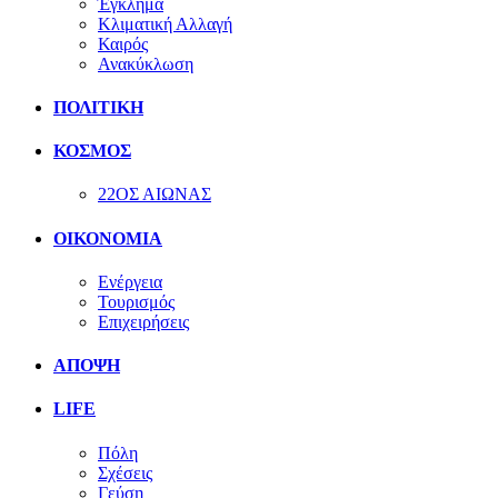
Έγκλημα
Κλιματική Αλλαγή
Καιρός
Ανακύκλωση
ΠΟΛΙΤΙΚΗ
ΚΟΣΜΟΣ
22ΟΣ ΑΙΩΝΑΣ
ΟΙΚΟΝΟΜΙΑ
Ενέργεια
Τουρισμός
Επιχειρήσεις
ΑΠΟΨΗ
LIFE
Πόλη
Σχέσεις
Γεύση