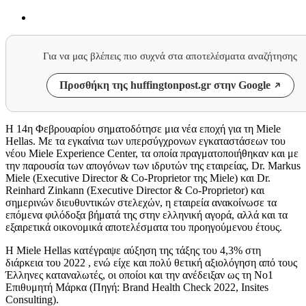
Για να μας βλέπεις πιο συχνά στα αποτελέσματα αναζήτησης
Προσθήκη της huffingtonpost.gr στην Google
Η 14η Φεβρουαρίου σηματοδότησε μια νέα εποχή για τη Miele
Hellas. Με τα εγκαίνια των υπερσύγχρονων εγκαταστάσεων του
νέου Miele Experience Center, τα οποία πραγματοποιήθηκαν και με
την παρουσία των απογόνων των ιδρυτών της εταιρείας, Dr. Markus
Miele (Executive Director & Co-Proprietor της Miele) και Dr.
Reinhard Zinkann (Executive Director & Co-Proprietor) και
σημερινών διευθυντικών στελεχών, η εταιρεία ανακοίνωσε τα
επόμενα φιλόδοξα βήματά της στην ελληνική αγορά, αλλά και τα
εξαιρετικά οικονομικά αποτελέσματα του προηγούμενου έτους.
Η
Miele
Hellas
κατέγραψε αύξηση της τάξης του 4,3% στη
διάρκεια του 2022 , ενώ είχε και πολύ θετική αξιολόγηση από τους
Έλληνες καταναλωτές, οι οποίοι και την ανέδειξαν ως τη Νο1
Επιθυμητή Μάρκα (Πηγή: Brand Health Check 2022, Insites
Consulting).