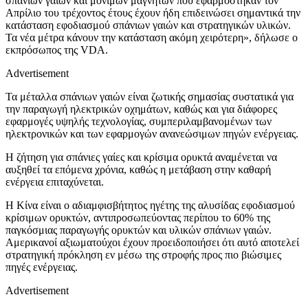
σπάνιων γαιών και μόνιμων μαγνητών που εφαρμόστηκαν τον
Απρίλιο του τρέχοντος έτους έχουν ήδη επιδεινώσει σημαντικά την
κατάσταση εφοδιασμού σπάνιων γαιών και στρατηγικών υλικών.
Τα νέα μέτρα κάνουν την κατάσταση ακόμη χειρότερη», δήλωσε ο
εκπρόσωπος της VDA.
Advertisement
Τα μέταλλα σπάνιων γαιών είναι ζωτικής σημασίας συστατικά για
την παραγωγή ηλεκτρικών οχημάτων, καθώς και για διάφορες
εφαρμογές υψηλής τεχνολογίας, συμπεριλαμβανομένων των
ηλεκτρονικών και των εφαρμογών ανανεώσιμων πηγών ενέργειας.
Η ζήτηση για σπάνιες γαίες και κρίσιμα ορυκτά αναμένεται να
αυξηθεί τα επόμενα χρόνια, καθώς η μετάβαση στην καθαρή
ενέργεια επιταχύνεται.
Η Κίνα είναι ο αδιαμφισβήτητος ηγέτης της αλυσίδας εφοδιασμού
κρίσιμων ορυκτών, αντιπροσωπεύοντας περίπου το 60% της
παγκόσμιας παραγωγής ορυκτών και υλικών σπάνιων γαιών.
Αμερικανοί αξιωματούχοι έχουν προειδοποιήσει ότι αυτό αποτελεί
στρατηγική πρόκληση εν μέσω της στροφής προς πιο βιώσιμες
πηγές ενέργειας.
Advertisement