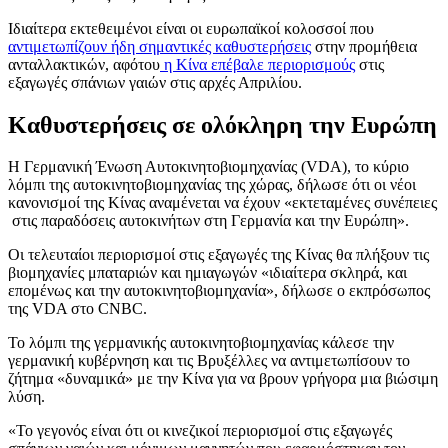
Ιδιαίτερα εκτεθειμένοι είναι οι ευρωπαϊκοί κολοσσοί που
αντιμετωπίζουν ήδη σημαντικές καθυστερήσεις
στην προμήθεια
ανταλλακτικών, αφότου
η Κίνα επέβαλε περιορισμούς
στις
εξαγωγές σπάνιων γαιών στις αρχές Απριλίου.
Καθυστερήσεις σε ολόκληρη την Ευρώπη
Η Γερμανική Ένωση Αυτοκινητοβιομηχανίας (VDA), το κύριο
λόμπι της αυτοκινητοβιομηχανίας της χώρας, δήλωσε ότι οι νέοι
κανονισμοί της Κίνας αναμένεται να έχουν «εκτεταμένες συνέπειες
στις παραδόσεις αυτοκινήτων στη Γερμανία και την Ευρώπη».
Οι τελευταίοι περιορισμοί στις εξαγωγές της Κίνας θα πλήξουν τις
βιομηχανίες μπαταριών και ημιαγωγών «ιδιαίτερα σκληρά, και
επομένως και την αυτοκινητοβιομηχανία», δήλωσε ο εκπρόσωπος
της VDA στο CNBC.
Το λόμπι της γερμανικής αυτοκινητοβιομηχανίας κάλεσε την
γερμανική κυβέρνηση και τις Βρυξέλλες να αντιμετωπίσουν το
ζήτημα «δυναμικά» με την Κίνα για να βρουν γρήγορα μια βιώσιμη
λύση.
«Το γεγονός είναι ότι οι κινεζικοί περιορισμοί στις εξαγωγές