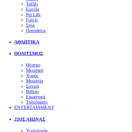
Ταξίδι
Ευεξία
Pet Life
Γονείς
Στυλ
Προτάσεις
ΑΘΛΗΤΙΚΑ
ΠΟΛΙΤΣΜΟΣ
Θέατρο
Μουσική
Χορός
Μουσεία
Σινεμά
Βιβλίο
Εικαστικά
Τηλεόραση
ENTERTAINMENT
22ΟΣ ΑΙΩΝΑΣ
Τεχνολογία