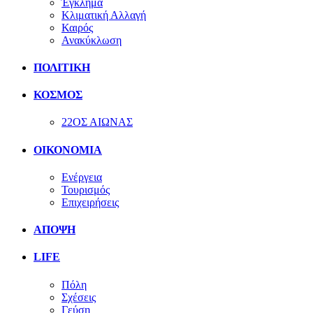
Έγκλημα
Κλιματική Αλλαγή
Καιρός
Ανακύκλωση
ΠΟΛΙΤΙΚΗ
ΚΟΣΜΟΣ
22ΟΣ ΑΙΩΝΑΣ
ΟΙΚΟΝΟΜΙΑ
Ενέργεια
Τουρισμός
Επιχειρήσεις
ΑΠΟΨΗ
LIFE
Πόλη
Σχέσεις
Γεύση