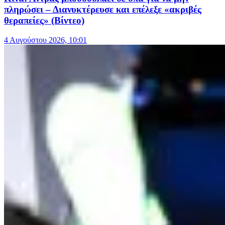
πληρώσει – Διανυκτέρευσε και επέλεξε «ακριβές
θεραπείες» (Βίντεο)
4 Αυγούστου 2026, 10:01