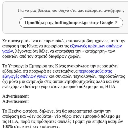
Για να μας βλέπεις πιο συχνά στα αποτελέσματα αναζήτησης
Προσθήκη της huffingtonpost.gr στην Google
Σε συναγερμό είναι οι ευρωπαϊκές αυτοκινητοβιομηχανίες μετά την
απόφαση της Κίνας να περιορίσει τις
εξαγωγές κρίσιμων σπάνιων
γαιών
, λέγοντας ότι θέλει να αποτρέψει την «κατάχρηση» των
ορυκτών από τον στρατό διαφόρων χωρών.
Το Υπουργείο Εμπορίου της Κίνας ανακοίνωσε την περασμένη
εβδομάδα, ότι προχωρά σε εκτεταμένους
περιορισμούς στις
εξαγωγές σπάνιων γαιών
και συναφών τεχνολογιών, πυροδοτώντας
όχι μόνο μια ανησυχία στις αυτοκινητοβιομηχανίες αλλά και ένα
ενδεχόμενο δεύτερο γύρο στον εμπορικό πόλεμο με τις ΗΠΑ.
Advertisement
Advertisement
Το Πεκίνο ωστόσο, δηλώνει ότι θα υπερασπιστεί αυτήν την
απόφαση και «δεν φοβάται» νέο γύρω στον εμπορικό πόλεμο με
τις ΗΠΑ, παρά τις πρόσφατες απειλές Τραμπ για επιβολή δασμών
100% στις κινεζικές εισαγωγές.