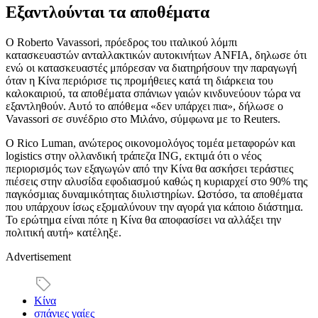
Εξαντλούνται τα αποθέματα
Ο Roberto Vavassori, πρόεδρος του ιταλικού λόμπι
κατασκευαστών ανταλλακτικών αυτοκινήτων ANFIA, δηλωσε ότι
ενώ οι κατασκευαστές μπόρεσαν να διατηρήσουν την παραγωγή
όταν η Κίνα περιόρισε τις προμήθειες κατά τη διάρκεια του
καλοκαιριού, τα αποθέματα σπάνιων γαιών κινδυνεύουν τώρα να
εξαντληθούν. Αυτό το απόθεμα «δεν υπάρχει πια», δήλωσε ο
Vavassori σε συνέδριο στο Μιλάνο, σύμφωνα με το Reuters.
Ο Rico Luman, ανώτερος οικονομολόγος τομέα μεταφορών και
logistics στην ολλανδική τράπεζα ING, εκτιμά ότι ο νέος
περιορισμός των εξαγωγών από την Κίνα θα ασκήσει τεράστιες
πιέσεις στην αλυσίδα εφοδιασμού καθώς η κυριαρχεί στο 90% της
παγκόσμιας δυναμικότητας διυλιστηρίων. Ωστόσο, τα αποθέματα
που υπάρχουν ίσως εξομαλύνουν την αγορά για κάποιο διάστημα.
Το ερώτημα είναι πότε η Κίνα θα αποφασίσει να αλλάξει την
πολιτική αυτή» κατέληξε.
Advertisement
Κίνα
σπάνιες γαίες