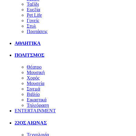
Ταξίδι
Ευεξία
Pet Life
Γονείς
Στυλ
Προτάσεις
ΑΘΛΗΤΙΚΑ
ΠΟΛΙΤΣΜΟΣ
Θέατρο
Μουσική
Χορός
Μουσεία
Σινεμά
Βιβλίο
Εικαστικά
Τηλεόραση
ENTERTAINMENT
22ΟΣ ΑΙΩΝΑΣ
Τεχνολογία