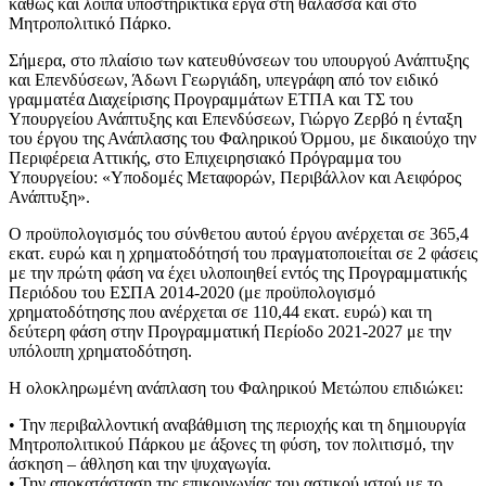
καθώς και λοιπά υποστηρικτικά έργα στη θάλασσα και στο
Μητροπολιτικό Πάρκο.
Σήμερα, στο πλαίσιο των κατευθύνσεων του υπουργού Ανάπτυξης
και Επενδύσεων, Άδωνι Γεωργιάδη, υπεγράφη από τον ειδικό
γραμματέα Διαχείρισης Προγραμμάτων ΕΤΠΑ και ΤΣ του
Υπουργείου Ανάπτυξης και Επενδύσεων, Γιώργο Ζερβό η ένταξη
του έργου της Ανάπλασης του Φαληρικού Όρμου, με δικαιούχο την
Περιφέρεια Αττικής, στο Επιχειρησιακό Πρόγραμμα του
Υπουργείου: «Υποδομές Μεταφορών, Περιβάλλον και Αειφόρος
Ανάπτυξη».
Ο προϋπολογισμός του σύνθετου αυτού έργου ανέρχεται σε 365,4
εκατ. ευρώ και η χρηματοδότησή του πραγματοποιείται σε 2 φάσεις
με την πρώτη φάση να έχει υλοποιηθεί εντός της Προγραμματικής
Περιόδου του ΕΣΠΑ 2014-2020 (με προϋπολογισμό
χρηματοδότησης που ανέρχεται σε 110,44 εκατ. ευρώ) και τη
δεύτερη φάση στην Προγραμματική Περίοδο 2021-2027 με την
υπόλοιπη χρηματοδότηση.
Η ολοκληρωμένη ανάπλαση του Φαληρικού Μετώπου επιδιώκει:
• Την περιβαλλοντική αναβάθμιση της περιοχής και τη δημιουργία
Μητροπολιτικού Πάρκου με άξονες τη φύση, τον πολιτισμό, την
άσκηση – άθληση και την ψυχαγωγία.
• Την αποκατάσταση της επικοινωνίας του αστικού ιστού με το