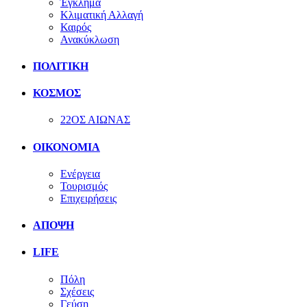
Έγκλημα
Κλιματική Αλλαγή
Καιρός
Ανακύκλωση
ΠΟΛΙΤΙΚΗ
ΚΟΣΜΟΣ
22ΟΣ ΑΙΩΝΑΣ
ΟΙΚΟΝΟΜΙΑ
Ενέργεια
Τουρισμός
Επιχειρήσεις
ΑΠΟΨΗ
LIFE
Πόλη
Σχέσεις
Γεύση