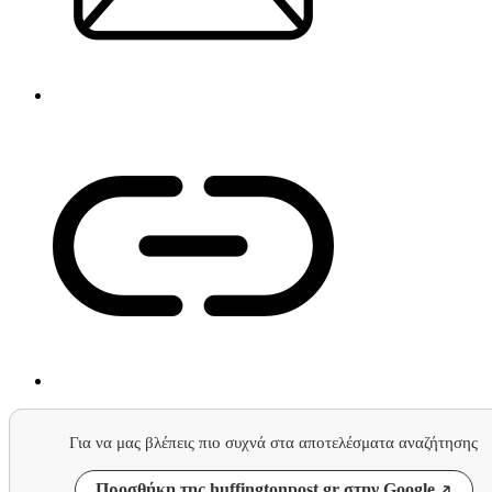
Για να μας βλέπεις πιο συχνά στα αποτελέσματα αναζήτησης
Προσθήκη της huffingtonpost.gr στην Google