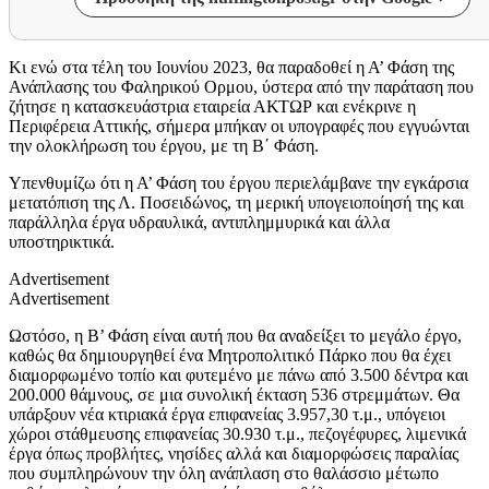
Κι ενώ στα τέλη του Ιουνίου 2023, θα παραδοθεί η Α’ Φάση της
Ανάπλασης του Φαληρικού Ορμου, ύστερα από την παράταση που
ζήτησε η κατασκευάστρια εταιρεία ΑΚΤΩΡ και ενέκρινε η
Περιφέρεια Αττικής, σήμερα μπήκαν οι υπογραφές που εγγυώνται
την ολοκλήρωση του έργου, με τη Β΄ Φάση.
Υπενθυμίζω ότι η Α’ Φάση του έργου περιελάμβανε την εγκάρσια
μετατόπιση της Λ. Ποσειδώνος, τη μερική υπογειοποίησή της και
παράλληλα έργα υδραυλικά, αντιπλημμυρικά και άλλα
υποστηρικτικά.
Advertisement
Advertisement
Ωστόσο, η Β’ Φάση είναι αυτή που θα αναδείξει το μεγάλο έργο,
καθώς θα δημιουργηθεί ένα Μητροπολιτικό Πάρκο που θα έχει
διαμορφωμένο τοπίο και φυτεμένο με πάνω από 3.500 δέντρα και
200.000 θάμνους, σε μια συνολική έκταση 536 στρεμμάτων. Θα
υπάρξουν νέα κτιριακά έργα επιφανείας 3.957,30 τ.μ., υπόγειοι
χώροι στάθμευσης επιφανείας 30.930 τ.μ., πεζογέφυρες, λιμενικά
έργα όπως προβλήτες, νησίδες αλλά και διαμορφώσεις παραλίας
που συμπληρώνουν την όλη ανάπλαση στο θαλάσσιο μέτωπο