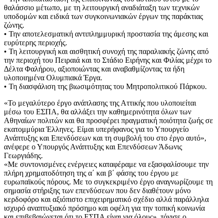
θαλάσσιο μέτωπο, με τη λειτουργική αναδιάταξη των τεχνικών
υποδομών και ειδικά των συγκοινωνιακών έργων της παράκτιας
ζώνης.
• Την αποτελεσματική αντιπλημμυρική προστασία της άμεσης και
ευρύτερης περιοχής.
• Τη λειτουργική και αισθητική συνοχή της παραλιακής ζώνης από
την περιοχή του Πειραιά και το Στάδιο Ειρήνης και Φιλίας μέχρι το
Δέλτα Φαλήρου, αξιοποιώντας και αναβαθμίζοντας τα ήδη
υλοποιημένα Ολυμπιακά Έργα.
• Τη διασφάλιση της βιωσιμότητας του Μητροπολιτικού Πάρκου.
«Το μεγαλύτερο έργο ανάπλασης της Αττικής που υλοποιείται
μέσω του ΕΣΠΑ, θα αλλάξει την καθημερινότητα όλων των
Αθηναίων πολιτών και θα προσφέρει πραγματική ποιότητα ζωής σε
εκατομμύρια Έλληνες. Είμαι υπερήφανος για το Υπουργείο
Ανάπτυξης και Επενδύσεων και τη συμβολή του στο έργο αυτό»,
ανέφερε ο Υπουργός Ανάπτυξης και Επενδύσεων Άδωνις
Γεωργιάδης.
«Με συντονισμένες ενέργειες καταφέραμε να εξασφαλίσουμε την
πλήρη χρηματοδότηση της α΄ και β΄ φάσης του έργου με
ευρωπαϊκούς πόρους. Με το συγκεκριμένο έργο αναγνωρίζουμε τη
σημασία στήριξης των επενδύσεων που δεν διαθέτουν μόνο
κερδοφόρο και αξιόπιστο επιχειρηματικό σχέδιο αλλά παράλληλα
ισχυρό αναπτυξιακό πρόσημο και οφέλη για την τοπική κοινωνία
και επιβεβαιώνεται ότι το ΕΣΠΑ είναι για όλους», τόνισε ο