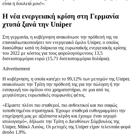
είναι η δουλειά μου!».
Η νέα ενεργειακή κρίση στη Γερμανία
χτυπά ξανά την Uniper
Στη γερμανία, η κυβέρνηση ανακοίνωσε την πρόθεσή της να
επαναιδιωτικοποιήσει τον ενεργειακό όμιλο Uniper, ο οποίος
διασώθηκε κατά τη διάρκεια της ευρωπαϊκής ενεργειακής κρίσης
του 2022 με κόστος για τους φορολογούμενους 13,5
δισεκατομμύρια ευρώ (15,71 δισεκατομμύρια δολάρια).
Advertisement
Η κυβέρνηση, η οποία κατέχει το 99,12% των μετοχών της Uniper,
ανακοίνωσε την Τρίτη την πρόθεσή της για την πώληση ή την
εισαγωγή του ομίλου στο χρηματιστήριο, σε μια από τις
μεγαλύτερες ευρωπαϊκές συμφωνίες φέτος.
«Είμαστε πλέον πιο σταθεροί, πιο ανθεκτικοί και πιο σαφώς
τοποθετημένοι στρατηγικά. Έχουμε σταθερά ευθυγραμμίσει την
επιχείρησή μας με αξιόπιστα κέρδη και έχουμε έναν ισχυρό
ισολογισμό», δήλωσε την Τρίτη ο Διευθύνων Σύμβουλος της
Uniper, Μάικλ Λιούις. Οι μετοχές της Uniper είχαν τελευταία φορά
άνοδο 1,9%.