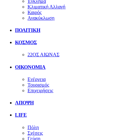
Έγκλημα
Κλιματική Αλλαγή
Καιρός
Ανακύκλωση
ΠΟΛΙΤΙΚΗ
ΚΟΣΜΟΣ
22ΟΣ ΑΙΩΝΑΣ
ΟΙΚΟΝΟΜΙΑ
Ενέργεια
Τουρισμός
Επιχειρήσεις
ΑΠΟΨΗ
LIFE
Πόλη
Σχέσεις
Γεύση