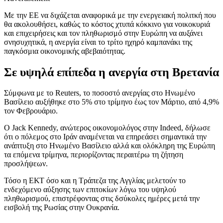
Με την ΕΕ να διχάζεται αναφορικά με την ενεργειακή πολιτκή που
θα ακολουθήσει, καθώς το κόστος χτυπά κόκκινο για νοικοκυριά
και επιχειρήσεις και τον πληθωρισμό στην Ευρώπη να αυξάνει
σνησυχητικά, η ανεργία είναι το τρίτο ηχηρό καμπανάκι της
παγκόσμια οικονομικής αβεβαιότητας.
Σε υψηλά επίπεδα η ανεργία στη Βρετανία
Σύμφωνα με το Reuters, το ποσοστό ανεργίας στο Ηνωμένο
Βασίλειο αυξήθηκε στο 5% στο τρίμηνο έως τον Μάρτιο, από 4,9%
τον Φεβρουάριο.
Ο Jack Kennedy, ανώτερος οικονομολόγος στην Indeed, δήλωσε
ότι ο πόλεμος στο Ιράν αναμένεται να επηρεάσει σημαντικά την
ανάπτυξη στο Ηνωμένο Βασίλειο αλλά και ολόκληρη της Ευρώπη
τα επόμενα τρίμηνα, περιορίζοντας περαιτέρω τη ζήτηση
προσλήψεων.
Τόσο η ΕΚΤ όσο και η Τράπεζα της Αγγλίας μελετούν το
ενδεχόμενο αύξησης των επιτοκίων λόγω του υψηλού
πληθωρισμού, επιστρέφοντας στις δσύκολες ημέρες μετά την
εισβολή της Ρωσίας στην Ουκρανία.