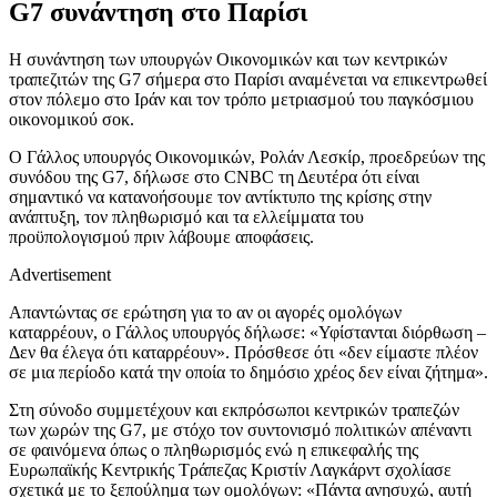
G7 συνάντηση στο Παρίσι
Η συνάντηση των υπουργών Οικονομικών και των κεντρικών
τραπεζιτών της G7 σήμερα στο Παρίσι αναμένεται να επικεντρωθεί
στον πόλεμο στο Ιράν και τον τρόπο μετριασμού του παγκόσμιου
οικονομικού σοκ.
Ο Γάλλος υπουργός Οικονομικών, Ρολάν Λεσκίρ, προεδρεύων της
συνόδου της G7, δήλωσε στο CNBC τη Δευτέρα ότι είναι
σημαντικό να κατανοήσουμε τον αντίκτυπο της κρίσης στην
ανάπτυξη, τον πληθωρισμό και τα ελλείμματα του
προϋπολογισμού πριν λάβουμε αποφάσεις.
Advertisement
Απαντώντας σε ερώτηση για το αν οι αγορές ομολόγων
καταρρέουν, ο Γάλλος υπουργός δήλωσε: «Υφίστανται διόρθωση –
Δεν θα έλεγα ότι καταρρέουν». Πρόσθεσε ότι «δεν είμαστε πλέον
σε μια περίοδο κατά την οποία το δημόσιο χρέος δεν είναι ζήτημα».
Στη σύνοδο συμμετέχουν και εκπρόσωποι κεντρικών τραπεζών
των χωρών της G7, με στόχο τον συντονισμό πολιτικών απέναντι
σε φαινόμενα όπως ο πληθωρισμός ενώ η επικεφαλής της
Ευρωπαϊκής Κεντρικής Τράπεζας Κριστίν Λαγκάρντ σχολίασε
σχετικά με το ξεπούλημα των ομολόγων: «Πάντα ανησυχώ, αυτή