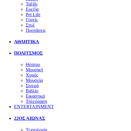
Ταξίδι
Ευεξία
Pet Life
Γονείς
Στυλ
Προτάσεις
ΑΘΛΗΤΙΚΑ
ΠΟΛΙΤΣΜΟΣ
Θέατρο
Μουσική
Χορός
Μουσεία
Σινεμά
Βιβλίο
Εικαστικά
Τηλεόραση
ENTERTAINMENT
22ΟΣ ΑΙΩΝΑΣ
Τεχνολογία