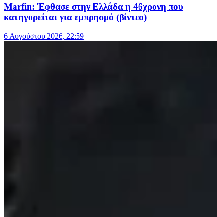
Marfin: Έφθασε στην Ελλάδα η 46χρονη που
κατηγορείται για εμπρησμό (βίντεο)
6 Αυγούστου 2026, 22:59