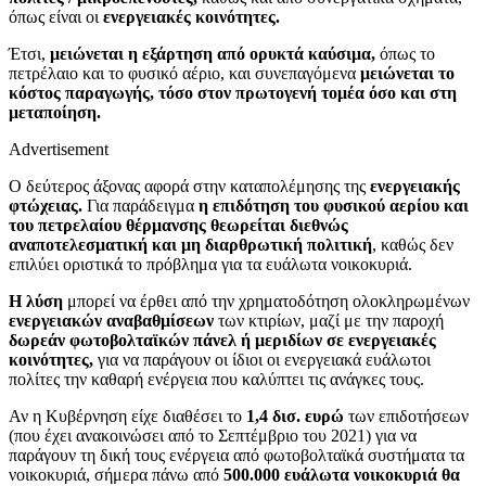
όπως είναι οι
ενεργειακές κοινότητες.
Έτσι,
μειώνεται η εξάρτηση από ορυκτά καύσιμα,
όπως το
πετρέλαιο και το φυσικό αέριο, και συνεπαγόμενα
μειώνεται το
κόστος παραγωγής, τόσο στον πρωτογενή τομέα όσο και στη
μεταποίηση.
Advertisement
Ο δεύτερος άξονας αφορά στην καταπολέμησης της
ενεργειακής
φτώχειας.
Για παράδειγμα
η επιδότηση του φυσικού αερίου και
του πετρελαίου θέρμανσης θεωρείται διεθνώς
αναποτελεσματική και μη διαρθρωτική πολιτική
, καθώς δεν
επιλύει οριστικά το πρόβλημα για τα ευάλωτα νοικοκυριά.
Η λύση
μπορεί να έρθει από την χρηματοδότηση ολοκληρωμένων
ενεργειακών αναβαθμίσεων
των κτιρίων, μαζί με την παροχή
δωρεάν φωτοβολταϊκών πάνελ ή μεριδίων σε ενεργειακές
κοινότητες,
για να παράγουν οι ίδιοι οι ενεργειακά ευάλωτοι
πολίτες την καθαρή ενέργεια που καλύπτει τις ανάγκες τους.
Αν η Κυβέρνηση είχε διαθέσει το
1,4 δισ. ευρώ
των επιδοτήσεων
(που έχει ανακοινώσει από το Σεπτέμβριο του 2021) για να
παράγουν τη δική τους ενέργεια από φωτοβολταϊκά συστήματα τα
νοικοκυριά, σήμερα πάνω από
500.000 ευάλωτα νοικοκυριά θα