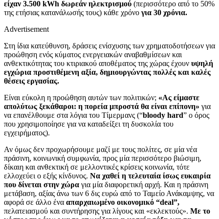
είχαν 3.500 kWh δωρεάν ηλεκτρισμού
(περισσότερο από το 50%
της ετήσιας κατανάλωσής τους) κάθε χρόνο
για 30 χρόνια.
Advertisement
Στη ίδια κατεύθυνση, δράσεις ενίσχυσης των χρηματοδοτήσεων για
προώθηση ενός κύματος ενεργειακών αναβαθμίσεων και
ανθεκτικότητας του κτιριακού αποθέματος της χώρας έχουν
υψηλή
εγχώρια προστιθέμενη αξία, δημιουργώντας πολλές και καλές
θέσεις εργασίας.
Είναι εύκολη η προώθηση αυτών των πολιτικών;
«Ας είμαστε
απολύτως ξεκάθαροι: η πορεία μπροστά θα είναι επίπονη»
για
να επανέλθουμε στα λόγια του Τίμερμανς (“
bloody hard
” ο όρος
που χρησιμοποίησε για να καταδείξει τη δυσκολία του
εγχειρήματος).
Αν όμως δεν προχωρήσουμε μαζί με τους πολίτες, σε μία νέα
πράσινη, κοινωνική συμφωνία, προς μία περισσότερο βιώσιμη,
δίκαιη και ανθεκτική σε μελλοντικές κρίσεις κοινωνία, τότε
ελλοχεύει ο εξής κίνδυνος.
Να χαθεί η τελευταία ίσως ευκαιρία
που δίνεται στην χώρα
για μία διαφορετική αρχή.
Και η πράσινη
μετάβαση, αξίας άνω των 6 δις ευρώ από το Ταμείο Ανάκαμψης, να
αφορά σε άλλο ένα
απαρχαιωμένο οικονομικό “deal”,
πελατειασμού και συντήρησης για λίγους και «εκλεκτούς»
.
Με το