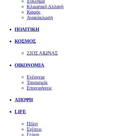
Έγκλημα
Κλιματική Αλλαγή
Καιρός
Ανακύκλωση
ΠΟΛΙΤΙΚΗ
ΚΟΣΜΟΣ
22ΟΣ ΑΙΩΝΑΣ
ΟΙΚΟΝΟΜΙΑ
Ενέργεια
Τουρισμός
Επιχειρήσεις
ΑΠΟΨΗ
LIFE
Πόλη
Σχέσεις
Γεύση