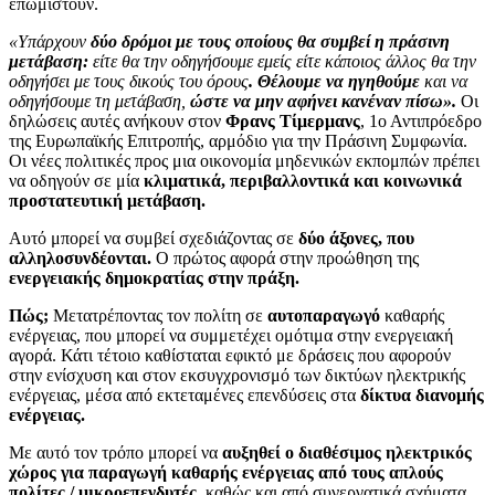
επωμιστούν.
«Υπάρχουν
δύο δρόμοι με τους οποίους θα συμβεί η πράσινη
μετάβαση:
είτε θα την οδηγήσουμε εμείς είτε κάποιος άλλος θα την
οδηγήσει με τους δικούς του όρους
. Θέλουμε να ηγηθούμε
και να
οδηγήσουμε τη μετάβαση,
ώστε να μην αφήνει κανέναν πίσω».
Οι
δηλώσεις αυτές ανήκουν στον
Φρανς Τίμερμανς
, 1ο Αντιπρόεδρο
της Ευρωπαϊκής Επιτροπής, αρμόδιο για την Πράσινη Συμφωνία.
Οι νέες πολιτικές προς μια οικονομία μηδενικών εκπομπών πρέπει
να οδηγούν σε μία
κλιματικά, περιβαλλοντικά και κοινωνικά
προστατευτική μετάβαση.
Αυτό μπορεί να συμβεί σχεδιάζοντας σε
δύο άξονες, που
αλληλοσυνδέονται.
Ο πρώτος αφορά στην προώθηση της
ενεργειακής δημοκρατίας στην πράξη.
Πώς;
Mετατρέποντας τον πολίτη σε
αυτοπαραγωγό
καθαρής
ενέργειας, που μπορεί να συμμετέχει ομότιμα στην ενεργειακή
αγορά. Κάτι τέτοιο καθίσταται εφικτό με δράσεις που αφορούν
στην ενίσχυση και στον εκσυγχρονισμό των δικτύων ηλεκτρικής
ενέργειας, μέσα από εκτεταμένες επενδύσεις στα
δίκτυα διανομής
ενέργειας.
Με αυτό τον τρόπο μπορεί να
αυξηθεί ο διαθέσιμος ηλεκτρικός
χώρος για παραγωγή καθαρής ενέργειας από τους απλούς
πολίτες / μικροεπενδυτές,
καθώς και από συνεργατικά σχήματα,