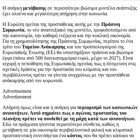
Η ανάγκη
μετάβασης
σε περισσότερο βιώσιμα μοντέλα ανάπτυξης
έχει ολοένα και μεγαλύτερη απήχηση στην κοινωνία.
Η Ευρώπη ηγείται της προσπάθειας αυτής με την
Πράσινη
Συμφωνία
, το νέο αναπτυξιακό της μοντέλο, τροφοδοτούμενο από
την καινοτομία, την καθαρή ενέργεια και την κυκλική οικονομία.
Για τη χρηματοδότησης της Πράσινης Συμφωνίας, περίπου το ένα
τρίτο του
Ταμείου Ανάκαμψης
και του προϋπολογισμού της
Ευρωπαϊκής Ένωσης (ΕΕ) θα υποστηρίξουν πράσινα και βιώσιμα
έργα (πάνω από 500 δισεκατομμύρια ευρώ, μέχρι το 2027). Είναι
ισχυρή η πεποίθηση της Ευρωπαϊκής ηγεσίας πως η δέσμευση στις
σχετικές δράσεις για την προστασία του κλίματος και του
περιβάλλοντος πρέπει
να γίνεται συγχρόνως με την προσπάθεια
ανάκαμψης από τον κορωνοϊό.
Advertisement
Advertisement
Aδήριτη όμως είναι και η ανάγκη για
περιορισμό των κοινωνικών
ανισοτήτων. Αυτό σημαίνει πως ο αγώνας προστασίας του
πλανήτη πρέπει να συνδεθεί με τη μάχη κατά των ανισοτήτων.
Εδώ τα πράγματα γίνονται περισσότερο σύνθετα, καθώς η
μετάβαση σε μία οικονομία περιβαλλοντικά φιλική και κλιματικά
προστατευτική συνεπάγεται ένα
κόστος
που θα πρέπει κάποιοι να