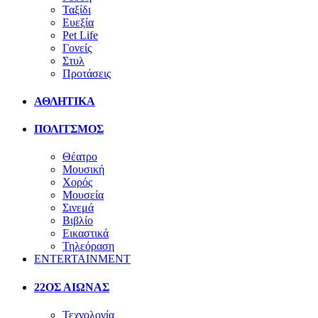
Ταξίδι
Ευεξία
Pet Life
Γονείς
Στυλ
Προτάσεις
ΑΘΛΗΤΙΚΑ
ΠΟΛΙΤΣΜΟΣ
Θέατρο
Μουσική
Χορός
Μουσεία
Σινεμά
Βιβλίο
Εικαστικά
Τηλεόραση
ENTERTAINMENT
22ΟΣ ΑΙΩΝΑΣ
Τεχνολογία