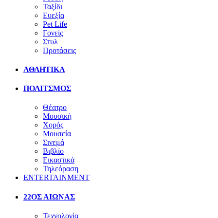
Ταξίδι
Ευεξία
Pet Life
Γονείς
Στυλ
Προτάσεις
ΑΘΛΗΤΙΚΑ
ΠΟΛΙΤΣΜΟΣ
Θέατρο
Μουσική
Χορός
Μουσεία
Σινεμά
Βιβλίο
Εικαστικά
Τηλεόραση
ENTERTAINMENT
22ΟΣ ΑΙΩΝΑΣ
Τεχνολογία