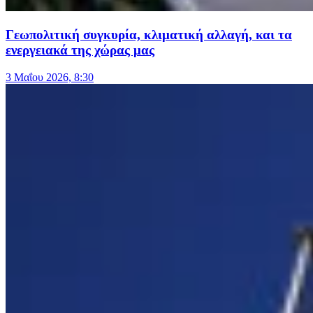
Γεωπολιτική συγκυρία, κλιματική αλλαγή, και τα
ενεργειακά της χώρας μας
3 Μαΐου 2026, 8:30