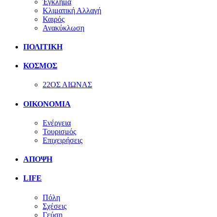
Έγκλημα
Κλιματική Αλλαγή
Καιρός
Ανακύκλωση
ΠΟΛΙΤΙΚΗ
ΚΟΣΜΟΣ
22ΟΣ ΑΙΩΝΑΣ
ΟΙΚΟΝΟΜΙΑ
Ενέργεια
Τουρισμός
Επιχειρήσεις
ΑΠΟΨΗ
LIFE
Πόλη
Σχέσεις
Γεύση