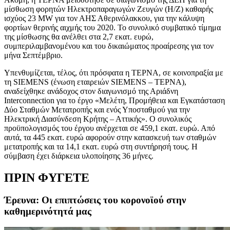
μίσθωση φορητών Ηλεκτροπαραγωγών Ζευγών (Η/Ζ) καθαρής
ισχύος 23 MW για τον ΑΗΣ Αθερινόλακκου, για την κάλυψη
φορτίων θερινής αιχμής του 2020. Το συνολικό συμβατικό τίμημα
της μίσθωσης θα ανέλθει στα 2,7 εκατ. ευρώ,
συμπεριλαμβανομένου και του δικαιώματος προαίρεσης για τον
μήνα Σεπτέμβριο.
Υπενθυμίζεται, τέλος, ότι πρόσφατα η ΤΕΡΝΑ, σε κοινοπραξία με
τη
SIEMENS
(ένωση εταιρειών SIEMENS – ΤΕΡΝΑ),
αναδείχθηκε ανάδοχος στον διαγωνισμό της Αριάδνη
Interconnection
για το έργο «Μελέτη, Προμήθεια και Εγκατάσταση
Δύο Σταθμών Μετατροπής και ενός Υποσταθμού για την
Ηλεκτρική Διασύνδεση Κρήτης – Αττικής». Ο συνολικός
προϋπολογισμός του έργου ανέρχεται σε 459,1 εκατ. ευρώ. Από
αυτά, τα 445 εκατ. ευρώ αφορούν στην κατασκευή των σταθμών
μετατροπής και τα 14,1 εκατ. ευρώ στη συντήρησή τους. Η
σύμβαση έχει διάρκεια υλοποίησης 36 μήνες.
ΠΡΙΝ ΦΥΓΕΤΕ
Έρευνα: Οι επιπτώσεις του κορονοϊού στην
καθημερινότητά μας