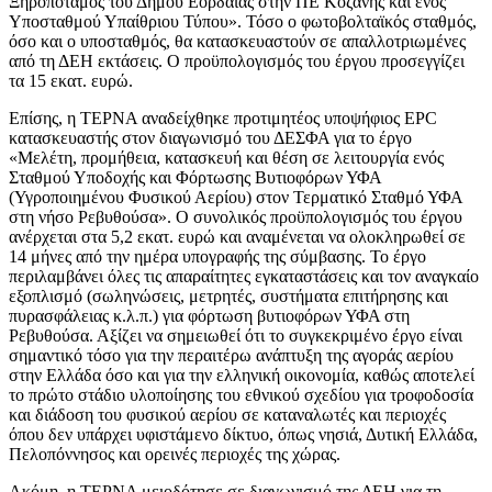
Ξηροπόταμος του Δήμου Εορδαίας στην ΠΕ Κοζάνης και ενός
Υποσταθμού Υπαίθριου Τύπου». Τόσο ο φωτοβολταϊκός σταθμός,
όσο και ο υποσταθμός, θα κατασκευαστούν σε απαλλοτριωμένες
από τη ΔΕΗ εκτάσεις. Ο προϋπολογισμός του έργου προσεγγίζει
τα 15 εκατ. ευρώ.
Επίσης, η ΤΕΡΝΑ αναδείχθηκε προτιμητέος υποψήφιος EPC
κατασκευαστής στον διαγωνισμό του ΔΕΣΦΑ για το έργο
«Μελέτη, προμήθεια, κατασκευή και θέση σε λειτουργία ενός
Σταθμού Υποδοχής και Φόρτωσης Βυτιοφόρων ΥΦΑ
(Υγροποιημένου Φυσικού Αερίου) στον Τερματικό Σταθμό ΥΦΑ
στη νήσο Ρεβυθούσα». Ο συνολικός προϋπολογισμός του έργου
ανέρχεται στα 5,2 εκατ. ευρώ και αναμένεται να ολοκληρωθεί σε
14 μήνες από την ημέρα υπογραφής της σύμβασης. Το έργο
περιλαμβάνει όλες τις απαραίτητες εγκαταστάσεις και τον αναγκαίο
εξοπλισμό (σωληνώσεις, μετρητές, συστήματα επιτήρησης και
πυρασφάλειας κ.λ.π.) για φόρτωση βυτιοφόρων ΥΦΑ στη
Ρεβυθούσα. Αξίζει να σημειωθεί ότι το συγκεκριμένο έργο είναι
σημαντικό τόσο για την περαιτέρω ανάπτυξη της αγοράς αερίου
στην Ελλάδα όσο και για την ελληνική οικονομία, καθώς αποτελεί
το πρώτο στάδιο υλοποίησης του εθνικού σχεδίου για τροφοδοσία
και διάδοση του φυσικού αερίου σε καταναλωτές και περιοχές
όπου δεν υπάρχει υφιστάμενο δίκτυο, όπως νησιά, Δυτική Ελλάδα,
Πελοπόννησος και ορεινές περιοχές της χώρας.
Ακόμη, η ΤΕΡΝΑ μειοδότησε σε διαγωνισμό της ΔΕΗ για τη