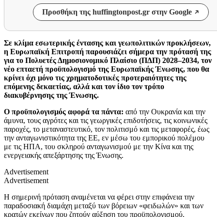
Προσθήκη της huffingtonpost.gr στην Google
Σε κλίμα εσωτερικής έντασης και γεωπολιτικών προκλήσεων,
η Ευρωπαϊκή Επιτροπή παρουσιάζει σήμερα την πρότασή της
για το Πολυετές Δημοσιονομικό Πλαίσιο (ΠΔΠ) 2028–2034, τον
νέο επταετή προϋπολογισμό της Ευρωπαϊκής Ένωσης, που θα
κρίνει όχι μόνο τις χρηματοδοτικές προτεραιότητες της
επόμενης δεκαετίας, αλλά και τον ίδιο τον τρόπο
διακυβέρνησης της Ένωσης.
Ο προϋπολογισμός αφορά τα πάντα:
από την Ουκρανία και την
άμυνα, τους αγρότες και τις γεωργικές επιδοτήσεις, τις κοινωνικές
παροχές, το μεταναστευτικό, τον πολιτισμό και τις μεταφορές, έως
την ανταγωνιστικότητα της ΕΕ, εν μέσω του εμπορικού πολέμου
με τις ΗΠΑ, του σκληρού ανταγωνισμού με την Κίνα και της
ενεργειακής απεξάρτησης της Ένωσης.
Advertisement
Advertisement
Η σημερινή πρόταση αναμένεται να φέρει στην επιφάνεια την
παραδοσιακή διαμάχη μεταξύ των βόρειων «φειδωλών» και των
κρατών εκείνων που ζητούν αύξηση του προϋπολογισμού.