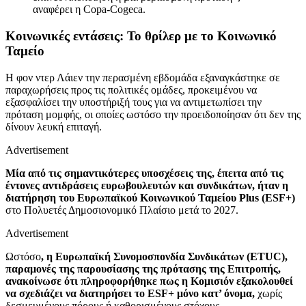
αναφέρει η Copa-Cogeca.
Κοινωνικές εντάσεις: Το θρίλερ με το Κοινωνικό
Ταμείο
Η φον ντερ Λάιεν την περασμένη εβδομάδα εξαναγκάστηκε σε
παραχωρήσεις προς τις πολιτικές ομάδες, προκειμένου να
εξασφαλίσει την υποστήριξή τους για να αντιμετωπίσει την
πρόταση μομφής, οι οποίες ωστόσο την προειδοποίησαν ότι δεν της
δίνουν λευκή επιταγή.
Advertisement
Μία από τις σημαντικότερες υποσχέσεις της, έπειτα από τις
έντονες αντιδράσεις ευρωβουλευτών και συνδικάτων, ήταν η
διατήρηση του Ευρωπαϊκού Κοινωνικού Ταμείου Plus (ESF+)
στο Πολυετές Δημοσιονομικό Πλαίσιο μετά το 2027.
Advertisement
Ωστόσο
, η Ευρωπαϊκή Συνομοσπονδία Συνδικάτων (ETUC),
παραμονές της παρουσίασης της πρότασης της Επιτροπής,
ανακοίνωσε ότι πληροφορήθηκε πως η Κομισιόν εξακολουθεί
να σχεδιάζει να διατηρήσει το ESF+ μόνο κατ’ όνομα,
χωρίς
δεσμευμένους πόρους ή καθορισμένους στόχους.