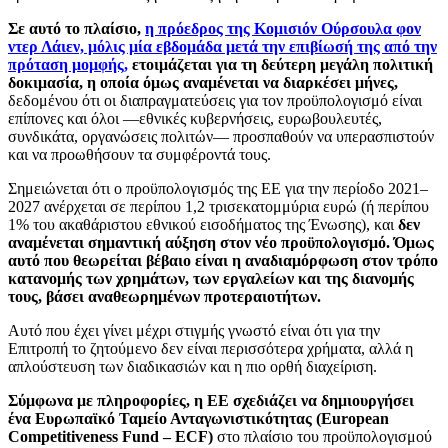
Σε αυτό το πλαίσιο,
η πρόεδρος της Κομισιόν Ούρσουλα φον
ντερ Λάιεν, μόλις μία εβδομάδα μετά την επιβίωσή της από την
πρόταση μομφής,
ετοιμάζεται για τη δεύτερη μεγάλη πολιτική
δοκιμασία, η οποία όμως αναμένεται να διαρκέσει μήνες,
δεδομένου ότι οι διαπραγματεύσεις για τον προϋπολογισμό είναι
επίπονες και όλοι —εθνικές κυβερνήσεις, ευρωβουλευτές,
συνδικάτα, οργανώσεις πολιτών— προσπαθούν να υπερασπιστούν
και να προωθήσουν τα συμφέροντά τους.
Σημειώνεται ότι ο προϋπολογισμός της ΕΕ για την περίοδο 2021–
2027 ανέρχεται σε περίπου 1,2 τρισεκατομμύρια ευρώ (ή περίπου
1% του ακαθάριστου εθνικού εισοδήματος της Ένωσης), και
δεν
αναμένεται σημαντική αύξηση στον νέο προϋπολογισμό. Όμως
αυτό που θεωρείται βέβαιο είναι η αναδιαμόρφωση στον τρόπο
κατανομής των χρημάτων, των εργαλείων και της διανομής
τους, βάσει αναθεωρημένων προτεραιοτήτων.
Αυτό που έχει γίνει μέχρι στιγμής γνωστό είναι ότι για την
Επιτροπή το ζητούμενο δεν είναι περισσότερα χρήματα, αλλά η
απλούστευση των διαδικασιών και η πιο ορθή διαχείριση.
Σύμφωνα με πληροφορίες, η ΕΕ σχεδιάζει να δημιουργήσει
ένα Ευρωπαϊκό Ταμείο Ανταγωνιστικότητας (European
Competitiveness Fund – ECF)
στο πλαίσιο του προϋπολογισμού