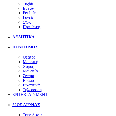
Ταξίδι
Ευεξία
Pet Life
Γονείς
Στυλ
Προτάσεις
ΑΘΛΗΤΙΚΑ
ΠΟΛΙΤΣΜΟΣ
Θέατρο
Μουσική
Χορός
Μουσεία
Σινεμά
Βιβλίο
Εικαστικά
Τηλεόραση
ENTERTAINMENT
22ΟΣ ΑΙΩΝΑΣ
Τεχνολογία