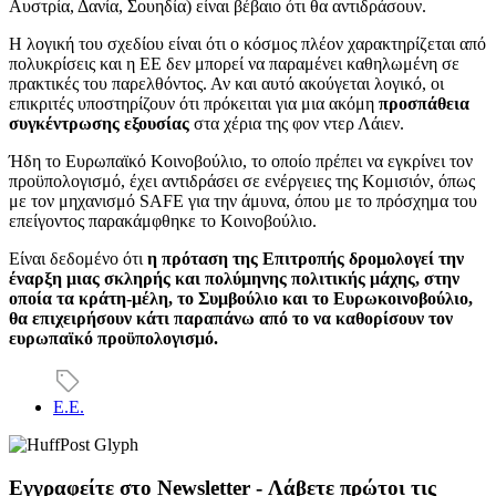
Αυστρία, Δανία, Σουηδία) είναι βέβαιο ότι θα αντιδράσουν.
Η λογική του σχεδίου είναι ότι ο κόσμος πλέον χαρακτηρίζεται από
πολυκρίσεις και η ΕΕ δεν μπορεί να παραμένει καθηλωμένη σε
πρακτικές του παρελθόντος. Αν και αυτό ακούγεται λογικό, οι
επικριτές υποστηρίζουν ότι πρόκειται για μια ακόμη
προσπάθεια
συγκέντρωσης εξουσίας
στα χέρια της φον ντερ Λάιεν.
Ήδη το Ευρωπαϊκό Κοινοβούλιο, το οποίο πρέπει να εγκρίνει τον
προϋπολογισμό, έχει αντιδράσει σε ενέργειες της Κομισιόν, όπως
με τον μηχανισμό SAFE για την άμυνα, όπου με το πρόσχημα του
επείγοντος παρακάμφθηκε το Κοινοβούλιο.
Είναι δεδομένο ότι
η πρόταση της Επιτροπής δρομολογεί την
έναρξη μιας σκληρής και πολύμηνης πολιτικής μάχης, στην
οποία τα κράτη-μέλη, το Συμβούλιο και το Ευρωκοινοβούλιο,
θα επιχειρήσουν κάτι παραπάνω από το να καθορίσουν τον
ευρωπαϊκό προϋπολογισμό.
Ε.Ε.
Εγγραφείτε στο Newsletter - Λάβετε πρώτοι τις