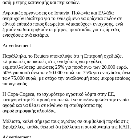
ασύμμετρης κατανομής και περικοπών.
Αγροτικές οργανώσεις σε Ισπανία, Πολωνία και Ελλάδα
ανησυχούν ιδιαίτερα για το ενδεχόμενο να ορίζεται πλέον σε
εθνικό επίπεδο ποιος θεωρείται «δικαιούχος» ενίσχυσης, ενώ
ζητούν να διατηρηθούν οι ρήτρες προστασίας για τις άμεσες
ενισχύσεις ανά εκτάριο.
Advertisement
Παράλληλα, το Reuters αποκάλυψε ότι η Επιτροπή σχεδιάζει
κλιμακωτές περικοπές στις ενισχύσεις για μεγάλες
εκμεταλλεύσεις: μειώσεις 25% για ποσά άνω των 20.000 ευρώ,
50% για ποσά άνω των 50.000 ευρώ και 75% για ενισχύσεις άνω
των 75.000 ευρώ, με στόχο την αναδιανομή προς μικρομεσαίους
παραγωγούς.
Η Copa-Cogeca, το ισχυρότερο αγροτικό λόμπι στην ΕΕ,
κατηγορεί την Επιτροπή ότι απειλεί να αποδυναμώσει την ενιαία
αγορά και να θέσει σε κίνδυνο τη σταθερότητα της
αγροδιατροφικής αλυσίδας.
Μάλιστα, καλεί σήμερα τους αγρότες σε συμβολική πορεία στις
Βρυξέλλες, καθώς θεωρεί ότι βάλλεται η αυτοδυναμία της ΚΑΠ.
Advertisement