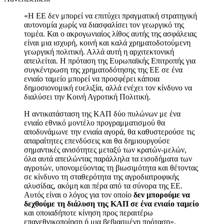
«Η ΕΕ δεν μπορεί να επιτύχει πραγματική στρατηγική
αυτονομία χωρίς να διασφαλίσει τον γεωργικό της
τομέα. Και ο ακρογωνιαίος λίθος αυτής της ασφάλειας
είναι μια ισχυρή, κοινή και καλά χρηματοδοτούμενη
γεωργική πολιτική. Αλλά αυτή η αρχιτεκτονική
απειλείται. Η πρόταση της Ευρωπαϊκής Επιτροπής για
συγκέντρωση της χρηματοδότησης της ΕΕ σε ένα
ενιαίο ταμείο μπορεί να προσφέρει κάποια
δημοσιονομική ευελιξία, αλλά ενέχει τον κίνδυνο να
διαλύσει την Κοινή Αγροτική Πολιτική.
Η αντικατάσταση της ΚΑΠ δύο πυλώνων με ένα
ενιαίο εθνικό μοντέλο προγραμματισμού θα
αποδυνάμωνε την ενιαία αγορά, θα καθυστερούσε τις
απαραίτητες επενδύσεις και θα δημιουργούσε
σημαντικές ανισότητες μεταξύ των κρατών-μελών,
όλα αυτά απειλώντας παράλληλα τα εισοδήματα των
αγροτών, υπονομεύοντας τη βιωσιμότητα και θέτοντας
σε κίνδυνο τη σταθερότητα της αγροδιατροφικής
αλυσίδας, ακόμη και πέρα από τα σύνορα της ΕΕ.
Αυτός είναι ο λόγος για τον οποίο
δεν μπορούμε να
δεχθούμε τη διάλυση της ΚΑΠ σε ένα ενιαίο ταμείο
και οποιαδήποτε κίνηση προς περαιτέρω
επανεθνικοποίηση ή μια βεβιασμένη πρόταση»,