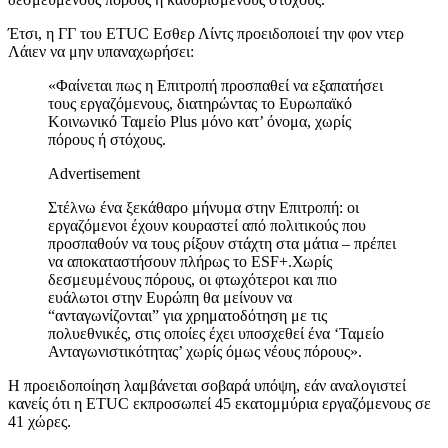
Έτσι, η ΓΓ του ETUC Εσθερ Λίντς προειδοποιεί την φον ντερ
Λάιεν να μην υπαναχωρήσει:
«Φαίνεται πως η Επιτροπή προσπαθεί να εξαπατήσει
τους εργαζόμενους, διατηρώντας το Ευρωπαϊκό
Κοινωνικό Ταμείο Plus μόνο κατ’ όνομα, χωρίς
πόρους ή στόχους.
Advertisement
Στέλνω ένα ξεκάθαρο μήνυμα στην Επιτροπή: οι
εργαζόμενοι έχουν κουραστεί από πολιτικούς που
προσπαθούν να τους ρίξουν στάχτη στα μάτια – πρέπει
να αποκαταστήσουν πλήρως το ESF+.Χωρίς
δεσμευμένους πόρους, οι φτωχότεροι και πιο
ευάλωτοι στην Ευρώπη θα μείνουν να
“ανταγωνίζονται” για χρηματοδότηση με τις
πολυεθνικές, στις οποίες έχει υποσχεθεί ένα ‘Ταμείο
Ανταγωνιστικότητας’ χωρίς όμως νέους πόρους».
Η προειδοποίηση λαμβάνεται σοβαρά υπόψη, εάν αναλογιστεί
κανείς ότι η ETUC εκπροσωπεί 45 εκατομμύρια εργαζόμενους σε
41 χώρες.