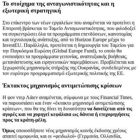
Το στοίχημα της ανταγωνιστικότητας και η
εξωτερική στρατηγική
Στο επίκεντρο των νέων εργαλείων που αναμένεται να προτείνει η
Επιτροπή βρίσκεται το Ταμείο Ανταγωνιστικότητας, που φιλοδοξεί
να συγκεντρώσει όλα τα προγράμματα επενδύσεων, καινοτομίας
και τεχνολογικής ανάπτυξης, από το Horizon Europe μέχρι το
InvestEU. Παράλληλα, προτείνεται η δημιουργία του Ταμείου για
την Παγκόσμια Ευρώπη (Global Europe Fund), το οποίο θα
ενοποιήσει τα προγράμματα γειτονίας, αναπτυξιακής βοήθειας,
μετανάστευσης και ειρηνευτικών παρεμβάσεων. Προβλέπεται και
ξεχωριστός μηχανισμός στήριξης της Ουκρανίας, συνδεδεμένος με
τον ευρύτερο προγραμματισμό εξωτερικής πολιτικής της ΕΕ.
Έκτακτος μηχανισμός αντιμετώπισης κρίσεων
Η φον ντερ Λάιεν αναμένεται, σύμφωνα με τους Financial Times,
να παρουσιάσει και έναν «έκτακτο μηχανισμό αντιμετώπισης
κρίσεων», που θα της δίνει τη δυνατότητα
να δανείζεται από τις
αγορές και να χορηγεί κεφάλαια ως δάνεια ή επιχορηγήσεις
προς τα κράτη-μέλη
.
Όμως
οποιοσδήποτε νέος μηχανισμός κοινής έκδοσης χρέους
απαιτεί ομοφωνία, και οι «φειδωλοί» (Γερμανία, Ολλανδία,