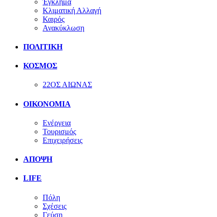
Έγκλημα
Κλιματική Αλλαγή
Καιρός
Ανακύκλωση
ΠΟΛΙΤΙΚΗ
ΚΟΣΜΟΣ
22ΟΣ ΑΙΩΝΑΣ
ΟΙΚΟΝΟΜΙΑ
Ενέργεια
Τουρισμός
Επιχειρήσεις
ΑΠΟΨΗ
LIFE
Πόλη
Σχέσεις
Γεύση