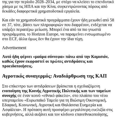
της για την περίοδο 2028–2034, με στόχο να κλείσει το επενδυτικό
χάσμα με τις ΗΠΑ και την Κίνα, συγκεντρώνοντας πόρους από
δεκάδες διαφορετικά χρηματοδοτικά εργαλεία.
Και εάν τα χρηματοδοτικά προγράμματα έχουν ήδη μειωθεί από 58
σε 37, τότε, βάσει των πληροφοριών που διαρρέουν, ενδέχεται να
υπάρξει περαιτέρω μείωση. Μπορεί ένα από τα πιο γνωστά
προγράμματα, το Horizon Europe, να παραμείνει ενσωματωμένο
στο ECF, άλλα όμως δεν θα έχουν την ίδια τύχη.
Advertisement
Αυτό ήδη φέρνει «μαύρα σύννεφα» πάνω από την Κομισιόν,
καθώς έχουν εκφραστεί οι πρώτες αντιδράσεις και
προειδοποιήσεις.
Αγροτικός συναγερμός: Αναδιάρθρωση της ΚΑΠ
Στο επίκεντρο των αντιδράσεων βρίσκεται η σχεδιαζόμενη
ενοποίηση της Κοινής Αγροτικής Πολιτικής και των ταμείων
συνοχής
σε έναν κοινό «εθνικό φάκελο», στο πλαίσιο του νέου
υπερταμείου «Ευρωπαϊκό Ταμείο για τη Βιώσιμη Οικονομική,
Εδαφική, Κοινωνική, Αγροτική και Θαλάσσια Ευημερία και
Ασφάλεια». Η πρόταση αυτή προσφέρει μεγαλύτερη ευελιξία στις
κυβερνήσεις, αλλά αυξάνει και τον κίνδυνο επανεθνικοποίησης,