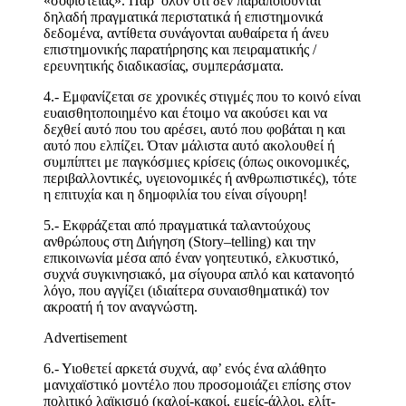
«σοφιστείας». Παρ’ όλον ότι δεν παραποιούνται
δηλαδή πραγματικά περιστατικά ή επιστημονικά
δεδομένα, αντίθετα συνάγονται αυθαίρετα ή άνευ
επιστημονικής παρατήρησης και πειραματικής /
ερευνητικής διαδικασίας, συμπεράσματα.
4.- Εμφανίζεται σε χρονικές στιγμές που το κοινό είναι
ευαισθητοποιημένο και έτοιμο να ακούσει και να
δεχθεί αυτό που του αρέσει, αυτό που φοβάται η και
αυτό που ελπίζει. Όταν μάλιστα αυτό ακολουθεί ή
συμπίπτει με παγκόσμιες κρίσεις (όπως οικονομικές,
περιβαλλοντικές, υγειονομικές ή ανθρωπιστικές), τότε
η επιτυχία και η δημοφιλία του είναι σίγουρη!
5.- Εκφράζεται από πραγματικά ταλαντούχους
ανθρώπους στη Διήγηση (
Story
–
telling
) και την
επικοινωνία μέσα από έναν γοητευτικό, ελκυστικό,
συχνά συγκινησιακό, μα σίγουρα απλό και κατανοητό
λόγο, που αγγίζει (ιδιαίτερα συναισθηματικά) τον
ακροατή ή τον αναγνώστη.
Advertisement
6.- Υιοθετεί αρκετά συχνά, αφ’ ενός ένα αλάθητο
μανιχαϊστικό μοντέλο που προσομοιάζει επίσης στον
πολιτικό λαϊκισμό (καλοί-κακοί, εμείς-άλλοι, ελίτ-