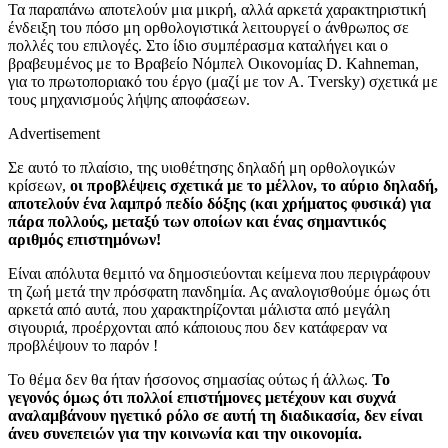
Τα παραπάνω αποτελούν μια μικρή, αλλά αρκετά χαρακτηριστική
ένδειξη του πόσο μη ορθολογιστικά λειτουργεί ο άνθρωπος σε
πολλές του επιλογές. Στο ίδιο συμπέρασμα καταλήγει και ο
βραβευμένος με το Βραβείο Νόμπελ Οικονομίας
D
.
Kahneman
,
για το πρωτοποριακό του έργο (μαζί με τον
A
.
Tversky
) σχετικά με
τους μηχανισμούς λήψης αποφάσεων.
Advertisement
Σε αυτό το πλαίσιο, της υιοθέτησης δηλαδή μη ορθολογικών
κρίσεων,
οι προβλέψεις σχετικά με το μέλλον, το αύριο δηλαδή,
αποτελούν ένα λαμπρό πεδίο δόξης (και χρήματος φυσικά) για
πάρα πολλούς, μεταξύ των οποίων και ένας σημαντικός
αριθμός επιστημόνων!
Είναι απόλυτα θεμιτό να δημοσιεύονται κείμενα που περιγράφουν
τη ζωή μετά την πρόσφατη πανδημία. Ας αναλογισθούμε όμως ότι
αρκετά από αυτά, που χαρακτηρίζονται μάλιστα από μεγάλη
σιγουριά, προέρχονται από κάποιους που δεν κατάφεραν να
προβλέψουν το παρόν !
Το θέμα δεν θα ήταν ήσσονος σημασίας ούτως ή άλλως.
Το
γεγονός όμως ότι πολλοί επιστήμονες μετέχουν και συχνά
αναλαμβάνουν ηγετικό ρόλο σε αυτή τη διαδικασία, δεν είναι
άνευ συνεπειών για την κοινωνία και την οικονομία.