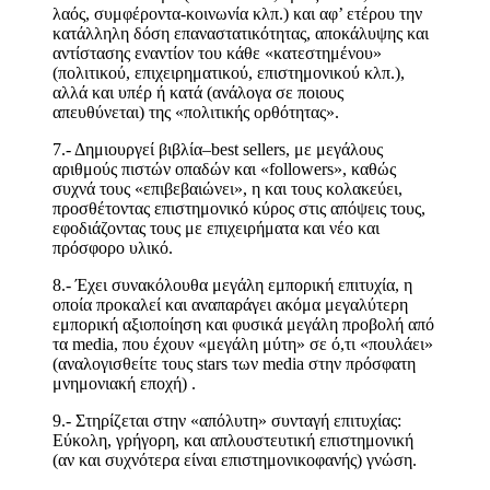
λαός, συμφέροντα-κοινωνία κλπ.) και αφ’ ετέρου την
κατάλληλη δόση επαναστατικότητας, αποκάλυψης και
αντίστασης εναντίον του κάθε «κατεστημένου»
(πολιτικού, επιχειρηματικού, επιστημονικού κλπ.),
αλλά και υπέρ ή κατά (ανάλογα σε ποιους
απευθύνεται) της «πολιτικής ορθότητας».
7.- Δημιουργεί βιβλία–
best
sellers
, με μεγάλους
αριθμούς πιστών οπαδών και «
followers
», καθώς
συχνά τους «επιβεβαιώνει», η και τους κολακεύει,
προσθέτοντας επιστημονικό κύρος στις απόψεις τους,
εφοδιάζοντας τους με επιχειρήματα και νέο και
πρόσφορο υλικό.
8.- Έχει συνακόλουθα μεγάλη εμπορική επιτυχία, η
οποία προκαλεί και αναπαράγει ακόμα μεγαλύτερη
εμπορική αξιοποίηση και φυσικά μεγάλη προβολή από
τα
media
, που έχουν «μεγάλη μύτη» σε ό,τι «πουλάει»
(αναλογισθείτε τους
stars
των
media
στην πρόσφατη
μνημονιακή εποχή) .
9.- Στηρίζεται στην «απόλυτη» συνταγή επιτυχίας:
Εύκολη, γρήγορη, και απλουστευτική επιστημονική
(αν και συχνότερα είναι επιστημονικοφανής) γνώση.