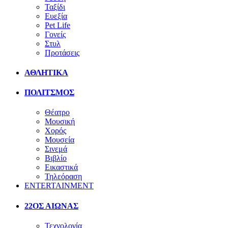
Ταξίδι
Ευεξία
Pet Life
Γονείς
Στυλ
Προτάσεις
ΑΘΛΗΤΙΚΑ
ΠΟΛΙΤΣΜΟΣ
Θέατρο
Μουσική
Χορός
Μουσεία
Σινεμά
Βιβλίο
Εικαστικά
Τηλεόραση
ENTERTAINMENT
22ΟΣ ΑΙΩΝΑΣ
Τεχνολογία