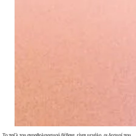
Το παζλ του ανορθολογισμού βέβαια, είναι μεγάλο, οι δεσμοί που