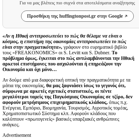
Για να μας βλέπεις πιο συχνά στα αποτελέσματα αναζήτησης
Προσθήκη της huffingtonpost.gr στην Google
«Αν η Ηθική αντιπροσωπεύει το πώς θα θέλαμε να είναι ο
κόσμος, η επιστήμη της οικονομίας αντιπροσωπεύει το πώς
είναι στην πραγματικότητα»,
γράφουν στο ευρηματικό βιβλίο
τους «
FREAKONOMICS
» οι
S
.
Levitt
και
S
.
Dubner
.
Το
πρόβλημα όμως, έγκειται στο πώς αντιλαμβάνονται την Ηθική
αρκετοί επιστήμονες που ασχολούνται ή επηρεάζουν την
Οικονομία και όχι μόνο…
Αν δούμε από μια διαφορετική οπτική την πραγματικότητα με τα
μάτια της οικονομίας,
θα μας ξαφνιάσει ίσως το γεγονός ότι,
σύμφωνα με αρκετές σχετικές στατιστικές, οι πέντε
μεγαλύτεροι τομείς της Παγκόσμιας Οικονομίας σε τζίρο, δεν
αφορούν μετρήσιμους επιχειρηματικούς κλάδους,
όπως π.χ.
Ενέργεια, Εμπόριο, Βιομηχανία, Τουρισμός, Αγροτικός τομέας,
Χρηματοπιστωτικό Σύστημα κλπ. Αφορούν κλάδους που
καλύπτουν «πρωτογενείς» βασικές υπαρξιακές ανθρώπινες
ανάγκες.
Advertisement