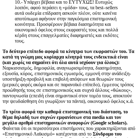
10.- Υπάρχει βέβαια και το ΕΥΤΥΧΩΣ! Ευτυχώς
λοιπόν, αφού περάσει η «μόδα» τους, τα
best
–
sellers
αυτά ουδεμία επίδραση ασκούν πλέον, ούτε κανένα
αποτύπωμα αφήνουν στην παγκόσμια επιστημονική
κοινότητα. Προσφέρουν βέβαια διασημότητα και
οικονομικό όφελος στους εκφραστές τους και πολλά
κέρδη στους επαγγελματίες διαφημιστές και εκδότες
τους.
Το δεύτερο επίπεδο αφορά τα κίνητρα των εκφραστών του. Τα
κατά τη γνώμη μας κυρίαρχα κίνητρά τους ενδεικτικά είναι
(και χωρίς να σημαίνει ότι όλα αυτά ισχύουν για όλους):
Ναρκισσισμός, δημοφιλία, αναγνωρισιμότητα, διασημότητα,
εξουσία, κύρος, επιστημονικός εγωισμός, εμμονή στην ανάδειξη-
υποστήριξη-προβολή και επιβολή απόψεων και θεωριών τους
(μερικές φορές ακόμα και σε παρανοϊκό επίπεδο), έμμεσος τρόπος
προώθησής τους σε επιστημονικούς και συχνά άλλους «θώκους»,
παντογνωσία (επειδή είναι σημαντικοί στον τομέα τους, αποκτούν
την ψευδαίσθηση ότι γνωρίζουν τα πάντα), οικονομικό όφελος κ.ά.
Το τρίτο αφορά την καθαρά επιστημονική του διάσταση, το
θέμα δηλαδή των συχνών εμφανίσεων στα
media
και τον
μεγάλο αριθμό επιστημονικών αναφορών (
Google
scholars
).
Φαίνεται ότι οι περισσότεροι επιστήμονες που χαρακτηρίζονται από
«Επιστημονικό Λαϊκισμό» κατέχονται από το
Σύνδρομο του