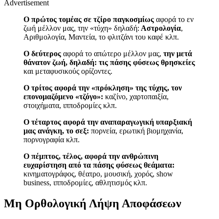
Advertisement
Ο πρώτος τομέας σε τζίρο παγκοσμίως
αφορά το εν
ζωή μέλλον μας, την «τύχη» δηλαδή:
Αστρολογία
,
Αριθμολογία, Μαντεία, το φλιτζάνι του καφέ κλπ.
Ο δεύτερος
αφορά το απώτερο μέλλον μας,
την μετά
θάνατον ζωή, δηλαδή: τις πάσης φύσεως θρησκείες
και μεταφυσικούς ορίζοντες.
Ο τρίτος αφορά την «πρόκληση» της τύχης, τον
επονομαζόμενο «τζόγο»:
καζίνο, χαρτοπαιξία,
στοιχήματα, ιπποδρομίες κλπ.
Ο τέταρτος αφορά την αναπαραγωγική υπαρξιακή
μας ανάγκη, το σεξ:
πορνεία, ερωτική βιομηχανία,
πορνογραφία κλπ.
Ο πέμπτος, τέλος, αφορά την ανθρώπινη
ευχαρίστηση από τα πάσης φύσεως θεάματα:
κινηματογράφος, θέατρο, μουσική, χορός,
show
business
, ιπποδρομίες, αθλητισμός κλπ.
Μη Ορθολογική Λήψη Αποφάσεων