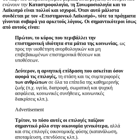
ενώνουν την
Καταστροφολογία,
τ
η Συνωμοσιολογία και το
Λαϊκισμό είναι πολλοί και ισχυροί. Όταν αυτό μάλιστα
συνδέεται με τον «Επιστημονικό Λαϊκισμό», τότε τα πράγματα
γίνονται σοβαρά για αρκετούς λόγους. Οι σημαντικότεροι ίσως
από αυτούς είναι:
Πρώτον,
το κύρος που περιβάλλει την
επιστημονική ιδιότητα στα μάτια της κοινωνίας
, ως
προς την υιοθέτηση ανορθολογικών και μη
επιβεβαιωμένων επιστημονικά θέσεων και
υποθέσεων.
Δεύτερον,
η αρνητική επίδραση που ασκείται όσον
αφορά τις επιλογές,
τη στάση και τις συμπεριφορές
των ανθρώπων
σε όλα τα επίπεδα της καθημερινής
ζωής (π.χ. υγεία, διατροφή, σωματική και ψυχική
ασφάλεια, κοινωνικές συνήθειες, κοινωνικές
διακρίσεις κλπ.).
Advertisement
Τρίτον, το πόσο αυτές οι επιλογές παίζουν
σημαντικό ρόλο στην οικονομία γενικότερα,
αλλά
και στις επιλογές οικονομικής φύσης (κατανάλωση,
αποταμίευση, επενδύσεις κλπ.).