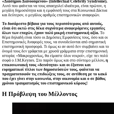
«Διάσημου Διανοούμενου» (
Intellectual
Celebrity
Syndrome
).
Αυτό που φαίνεται να τους απασχολεί ιδιαίτερα, είναι πρώτον, η
μεγάλη δημοσιότητα και η εμφάνισή τους στα Κοινωνικά Δίκτυα
και δεύτερον, ο μεγάλος αριθμός επιστημονικών αναφορών.
Το δυσάρεστο βέβαια για τους περισσότερους από αυτούς,
είναι ότι οκτώ στις δέκα συχνότερα αναφερόμενες εργασίες
όλων των εποχών, έχουν πολύ μικρή επιστημονική αξία.
Το
θέμα δηλαδή είναι τόσο οι Δημόσιες Εμφανίσεις τους, όσο και οι
Επιστημονικές Αναφορές τους, να συνοδεύονται από σημαντική
επιστημονική προσφορά. Τι όμως κι αν αυτό δεν συμβαίνει και το
όνομά τους δεν γράφεται με χρυσά γράμματα στην επιστημονική
ιστορία; «Μακροχρονίως, θα είμαστε όλοι νεκροί», είχε πει πολύ
σοφά ο
J
.
M
.
Keynes
. Στο παρόν όμως και στο σύντομο μέλλον
, η
επικοινωνιακή τους «δεινότητα» και οι έξυπνοι και
ευρηματικοί τίτλοι των δημοσιεύσεών τους, φαίνεται να
πραγματοποιούν τις επιδιώξεις τους, σε αντίθεση με το κακό
που έχει γίνει στην κοινωνία, στην οικονομία και ο σε βάθος
χρόνου τραυματισμός του επιστημονικού κύρους!
Η Πρόβλεψη του Μέλλοντος