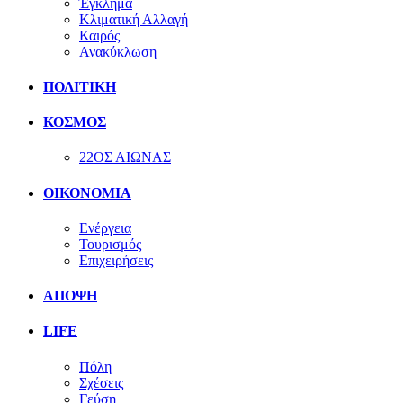
Έγκλημα
Κλιματική Αλλαγή
Καιρός
Ανακύκλωση
ΠΟΛΙΤΙΚΗ
ΚΟΣΜΟΣ
22ΟΣ ΑΙΩΝΑΣ
ΟΙΚΟΝΟΜΙΑ
Ενέργεια
Τουρισμός
Επιχειρήσεις
ΑΠΟΨΗ
LIFE
Πόλη
Σχέσεις
Γεύση