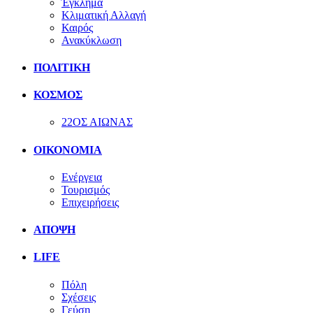
Έγκλημα
Κλιματική Αλλαγή
Καιρός
Ανακύκλωση
ΠΟΛΙΤΙΚΗ
ΚΟΣΜΟΣ
22ΟΣ ΑΙΩΝΑΣ
ΟΙΚΟΝΟΜΙΑ
Ενέργεια
Τουρισμός
Επιχειρήσεις
ΑΠΟΨΗ
LIFE
Πόλη
Σχέσεις
Γεύση