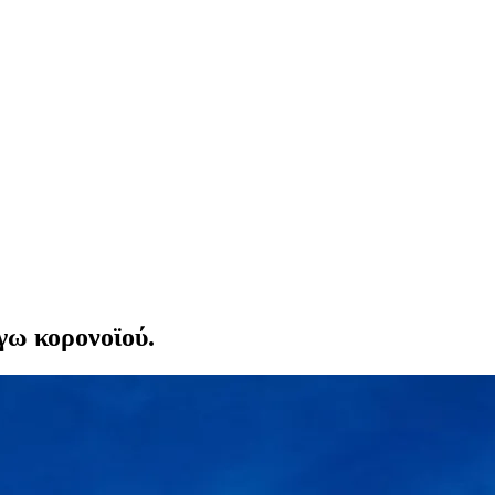
γω κορονοϊού.