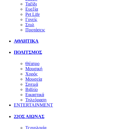
Ταξίδι
Ευεξία
Pet Life
Γονείς
Στυλ
Προτάσεις
ΑΘΛΗΤΙΚΑ
ΠΟΛΙΤΣΜΟΣ
Θέατρο
Μουσική
Χορός
Μουσεία
Σινεμά
Βιβλίο
Εικαστικά
Τηλεόραση
ENTERTAINMENT
22ΟΣ ΑΙΩΝΑΣ
Τεχνολογία