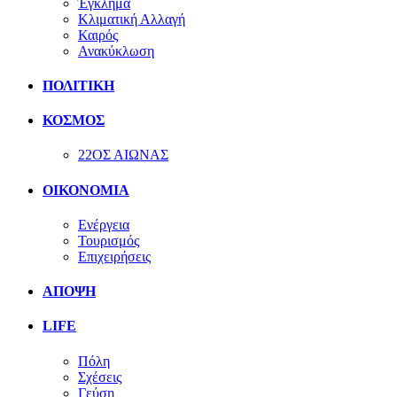
Έγκλημα
Κλιματική Αλλαγή
Καιρός
Ανακύκλωση
ΠΟΛΙΤΙΚΗ
ΚΟΣΜΟΣ
22ΟΣ ΑΙΩΝΑΣ
ΟΙΚΟΝΟΜΙΑ
Ενέργεια
Τουρισμός
Επιχειρήσεις
ΑΠΟΨΗ
LIFE
Πόλη
Σχέσεις
Γεύση