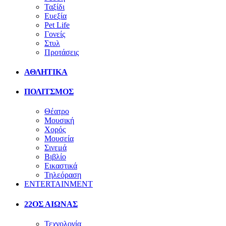
Ταξίδι
Ευεξία
Pet Life
Γονείς
Στυλ
Προτάσεις
ΑΘΛΗΤΙΚΑ
ΠΟΛΙΤΣΜΟΣ
Θέατρο
Μουσική
Χορός
Μουσεία
Σινεμά
Βιβλίο
Εικαστικά
Τηλεόραση
ENTERTAINMENT
22ΟΣ ΑΙΩΝΑΣ
Τεχνολογία