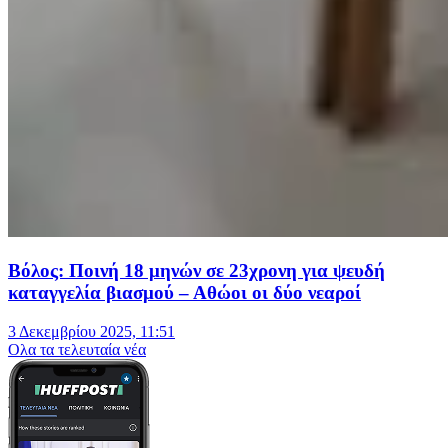
Βόλος: Ποινή 18 μηνών σε 23χρονη για ψευδή
καταγγελία βιασμού – Αθώοι οι δύο νεαροί
3 Δεκεμβρίου 2025, 11:51
Oλα τα τελευταία νέα