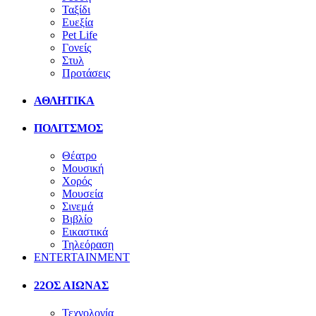
Ταξίδι
Ευεξία
Pet Life
Γονείς
Στυλ
Προτάσεις
ΑΘΛΗΤΙΚΑ
ΠΟΛΙΤΣΜΟΣ
Θέατρο
Μουσική
Χορός
Μουσεία
Σινεμά
Βιβλίο
Εικαστικά
Τηλεόραση
ENTERTAINMENT
22ΟΣ ΑΙΩΝΑΣ
Τεχνολογία