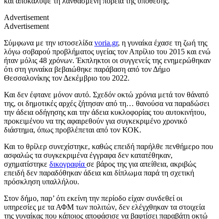
και αποκάλυψε τη λανθασμένη πορεία της υπόθεσης.
Advertisement
Advertisement
Σύμφωνα με την ιστοσελίδα
voria.gr
, η γυναίκα έχασε τη ζωή της
λόγω σοβαρού προβλήματος υγείας τον Απρίλιο του 2015 και ενώ
ήταν μόλις 48 χρόνων. Έκπληκτοι οι συγγενείς της ενημερώθηκαν
ότι στη γυναίκα βεβαιώθηκε παράβαση από τον Δήμο
Θεσσαλονίκης τον Δεκέμβριο του 2022.
Και δεν έφτανε μόνον αυτό. Σχεδόν οκτώ χρόνια μετά τον θάνατό
της, οι δημοτικές αρχές ζήτησαν από τη… θανούσα να παραδώσει
την άδεια οδήγησης και την άδεια κυκλοφορίας του αυτοκινήτου,
προκειμένου να της αφαιρεθούν για συγκεκριμένο χρονικό
διάστημα, όπως προβλέπεται από τον ΚΟΚ.
Και το θρίλερ συνεχίστηκε, καθώς επειδή παρήλθε πενθήμερο που
ασφαλώς τα συγκεκριμένα έγγραφα δεν κατατέθηκαν,
σχηματίστηκε
δικογραφία
σε βάρος της για απείθεια, ακριβώς
επειδή δεν παραδόθηκαν άδεια και δίπλωμα παρά τη σχετική
πρόσκληση υπαλλήλου.
Στον δήμο, παρ’ ότι εκείνη την περίοδο είχαν συνδεθεί οι
υπηρεσίες με τα ΑΦΜ των πολιτών, δεν ελέγχθηκαν τα στοιχεία
της γυναίκας που κάποιος αποφάσισε να βαφτίσει παραβάτη οκτώ