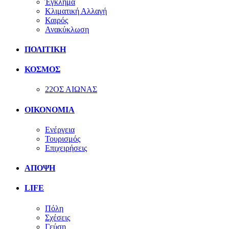
Έγκλημα
Κλιματική Αλλαγή
Καιρός
Ανακύκλωση
ΠΟΛΙΤΙΚΗ
ΚΟΣΜΟΣ
22ΟΣ ΑΙΩΝΑΣ
ΟΙΚΟΝΟΜΙΑ
Ενέργεια
Τουρισμός
Επιχειρήσεις
ΑΠΟΨΗ
LIFE
Πόλη
Σχέσεις
Γεύση