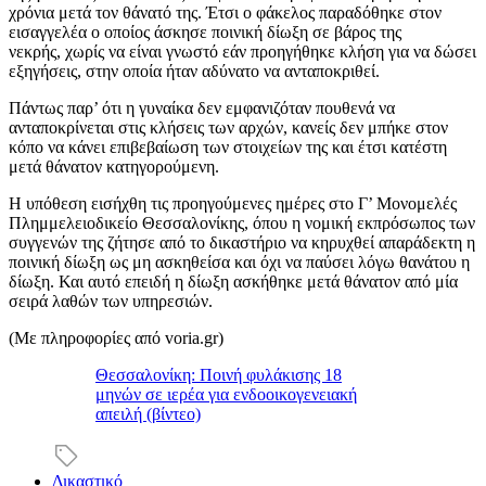
χρόνια μετά τον θάνατό της. Έτσι ο φάκελος παραδόθηκε στον
εισαγγελέα ο οποίος άσκησε ποινική δίωξη σε βάρος της
νεκρής, χωρίς να είναι γνωστό εάν προηγήθηκε κλήση για να δώσει
εξηγήσεις, στην οποία ήταν αδύνατο να ανταποκριθεί.
Πάντως παρ’ ότι η γυναίκα δεν εμφανιζόταν πουθενά να
ανταποκρίνεται στις κλήσεις των αρχών, κανείς δεν μπήκε στον
κόπο να κάνει επιβεβαίωση των στοιχείων της και έτσι κατέστη
μετά θάνατον κατηγορούμενη.
Η υπόθεση εισήχθη τις προηγούμενες ημέρες στο Γ’ Μονομελές
Πλημμελειοδικείο Θεσσαλονίκης, όπου η νομική εκπρόσωπος των
συγγενών της ζήτησε από το δικαστήριο να κηρυχθεί απαράδεκτη η
ποινική δίωξη ως μη ασκηθείσα και όχι να παύσει λόγω θανάτου η
δίωξη. Και αυτό επειδή η δίωξη ασκήθηκε μετά θάνατον από μία
σειρά λαθών των υπηρεσιών.
(Με πληροφορίες από voria.gr)
Θεσσαλονίκη: Ποινή φυλάκισης 18
μηνών σε ιερέα για ενδοοικογενειακή
απειλή (βίντεο)
Δικαστικό