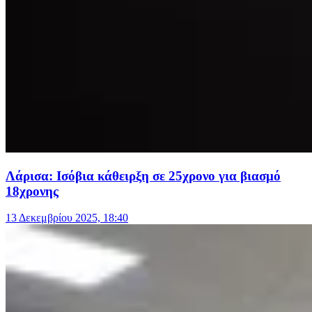
Λάρισα: Ισόβια κάθειρξη σε 25χρονο για βιασμό
18χρονης
13 Δεκεμβρίου 2025, 18:40