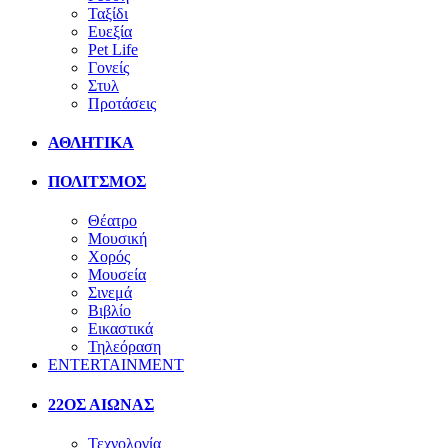
Ταξίδι
Ευεξία
Pet Life
Γονείς
Στυλ
Προτάσεις
ΑΘΛΗΤΙΚΑ
ΠΟΛΙΤΣΜΟΣ
Θέατρο
Μουσική
Χορός
Μουσεία
Σινεμά
Βιβλίο
Εικαστικά
Τηλεόραση
ENTERTAINMENT
22ΟΣ ΑΙΩΝΑΣ
Τεχνολογία