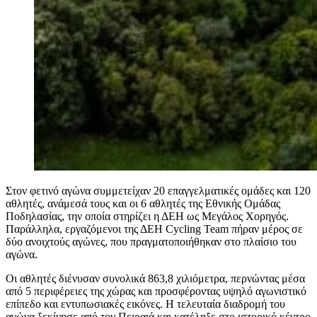
Στον φετινό αγώνα συμμετείχαν 20 επαγγελματικές ομάδες και 120
αθλητές, ανάμεσά τους και οι 6 αθλητές της Εθνικής Ομάδας
Ποδηλασίας, την οποία στηρίζει η ΔΕΗ ως Μεγάλος Χορηγός.
Παράλληλα, εργαζόμενοι της ΔΕΗ Cycling Team πήραν μέρος σε
δύο ανοιχτούς αγώνες, που πραγματοποιήθηκαν στο πλαίσιο του
αγώνα.
Οι αθλητές διένυσαν συνολικά 863,8 χιλιόμετρα, περνώντας μέσα
από 5 περιφέρειες της χώρας και προσφέροντας υψηλό αγωνιστικό
επίπεδο και εντυπωσιακές εικόνες. Η τελευταία διαδρομή του
αγώνα ξεκίνησε από τον Πειραιά και κατέληξε στο ιστορικό κέντρο