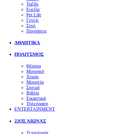
Ταξίδι
Ευεξία
Pet Life
Γονείς
Στυλ
Προτάσεις
ΑΘΛΗΤΙΚΑ
ΠΟΛΙΤΣΜΟΣ
Θέατρο
Μουσική
Χορός
Μουσεία
Σινεμά
Βιβλίο
Εικαστικά
Τηλεόραση
ENTERTAINMENT
22ΟΣ ΑΙΩΝΑΣ
Τεχνολογία