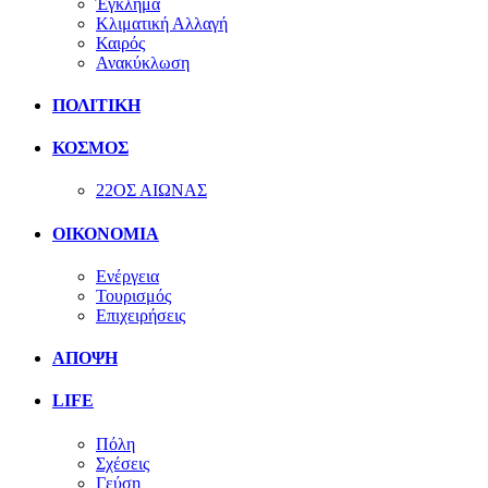
Έγκλημα
Κλιματική Αλλαγή
Καιρός
Ανακύκλωση
ΠΟΛΙΤΙΚΗ
ΚΟΣΜΟΣ
22ΟΣ ΑΙΩΝΑΣ
ΟΙΚΟΝΟΜΙΑ
Ενέργεια
Τουρισμός
Επιχειρήσεις
ΑΠΟΨΗ
LIFE
Πόλη
Σχέσεις
Γεύση