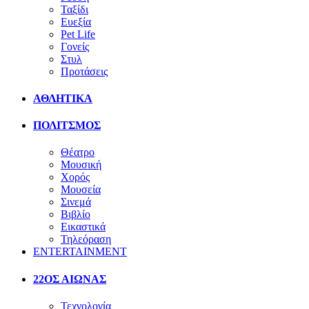
Ταξίδι
Ευεξία
Pet Life
Γονείς
Στυλ
Προτάσεις
ΑΘΛΗΤΙΚΑ
ΠΟΛΙΤΣΜΟΣ
Θέατρο
Μουσική
Χορός
Μουσεία
Σινεμά
Βιβλίο
Εικαστικά
Τηλεόραση
ENTERTAINMENT
22ΟΣ ΑΙΩΝΑΣ
Τεχνολογία