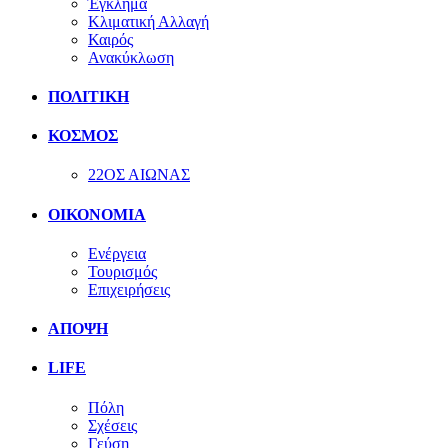
Έγκλημα
Κλιματική Αλλαγή
Καιρός
Ανακύκλωση
ΠΟΛΙΤΙΚΗ
ΚΟΣΜΟΣ
22ΟΣ ΑΙΩΝΑΣ
ΟΙΚΟΝΟΜΙΑ
Ενέργεια
Τουρισμός
Επιχειρήσεις
ΑΠΟΨΗ
LIFE
Πόλη
Σχέσεις
Γεύση