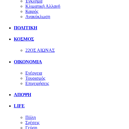
Έγκλημα
Κλιματική Αλλαγή
Καιρός
Ανακύκλωση
ΠΟΛΙΤΙΚΗ
ΚΟΣΜΟΣ
22ΟΣ ΑΙΩΝΑΣ
ΟΙΚΟΝΟΜΙΑ
Ενέργεια
Τουρισμός
Επιχειρήσεις
ΑΠΟΨΗ
LIFE
Πόλη
Σχέσεις
Γεύση