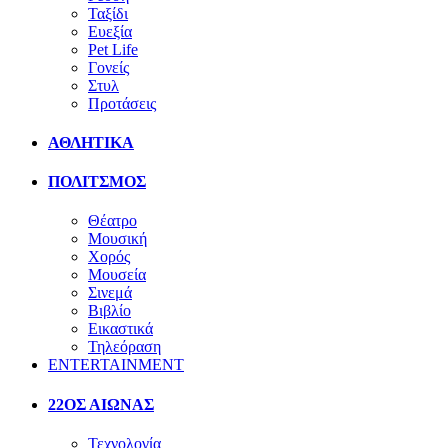
Ταξίδι
Ευεξία
Pet Life
Γονείς
Στυλ
Προτάσεις
ΑΘΛΗΤΙΚΑ
ΠΟΛΙΤΣΜΟΣ
Θέατρο
Μουσική
Χορός
Μουσεία
Σινεμά
Βιβλίο
Εικαστικά
Τηλεόραση
ENTERTAINMENT
22ΟΣ ΑΙΩΝΑΣ
Τεχνολογία