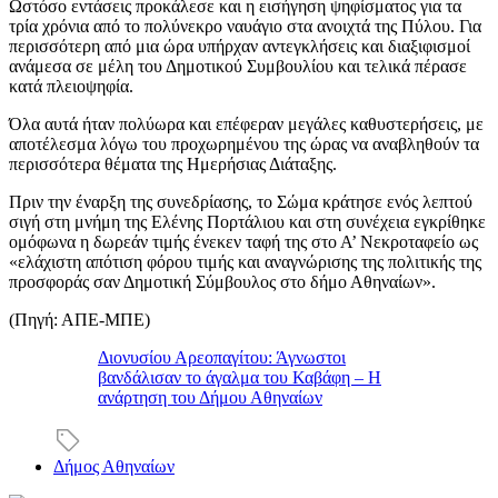
Ωστόσο εντάσεις προκάλεσε και η εισήγηση ψηφίσματος για τα
τρία χρόνια από το πολύνεκρο ναυάγιο στα ανοιχτά της Πύλου. Για
περισσότερη από μια ώρα υπήρχαν αντεγκλήσεις και διαξιφισμοί
ανάμεσα σε μέλη του Δημοτικού Συμβουλίου και τελικά πέρασε
κατά πλειοψηφία.
Όλα αυτά ήταν πολύωρα και επέφεραν μεγάλες καθυστερήσεις, με
αποτέλεσμα λόγω του προχωρημένου της ώρας να αναβληθούν τα
περισσότερα θέματα της Ημερήσιας Διάταξης.
Πριν την έναρξη της συνεδρίασης, το Σώμα κράτησε ενός λεπτού
σιγή στη μνήμη της Ελένης Πορτάλιου και στη συνέχεια εγκρίθηκε
ομόφωνα η δωρεάν τιμής ένεκεν ταφή της στο Α’ Νεκροταφείο ως
«ελάχιστη απότιση φόρου τιμής και αναγνώρισης της πολιτικής της
προσφοράς σαν Δημοτική Σύμβουλος στο δήμο Αθηναίων».
(Πηγή: ΑΠΕ-ΜΠΕ)
Διονυσίου Αρεοπαγίτου: Άγνωστοι
βανδάλισαν το άγαλμα του Καβάφη – Η
ανάρτηση του Δήμου Αθηναίων
Δήμος Αθηναίων