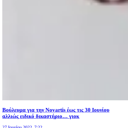
Βούλευμα για την Novartis έως τις 30 Ιουνίου
αλλιώς ειδικό δικαστήριο… γιοκ
27 Ιουνίου 2022, 7:22