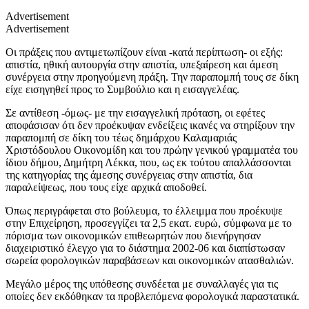
Advertisement
Advertisement
Οι πράξεις που αντιμετωπίζουν είναι -κατά περίπτωση- οι εξής:
απιστία, ηθική αυτουργία στην απιστία, υπεξαίρεση και άμεση
συνέργεια στην προηγούμενη πράξη. Την παραπομπή τους σε δίκη
είχε εισηγηθεί προς το Συμβούλιο και η εισαγγελέας.
Σε αντίθεση -όμως- με την εισαγγελική πρόταση, οι εφέτες
αποφάσισαν ότι δεν προέκυψαν ενδείξεις ικανές να στηρίξουν την
παραπομπή σε δίκη του τέως δημάρχου Καλαμαριάς
Χριστόδουλου Οικονομίδη και του πρώην γενικού γραμματέα του
ίδιου δήμου, Δημήτρη Λέκκα, που, ως εκ τούτου απαλλάσσονται
της κατηγορίας της άμεσης συνέργειας στην απιστία, δια
παραλείψεως, που τους είχε αρχικά αποδοθεί.
Όπως περιγράφεται στο βούλευμα, το έλλειμμα που προέκυψε
στην Επιχείρηση, προσεγγίζει τα 2,5 εκατ. ευρώ, σύμφωνα με το
πόρισμα των οικονομικών επιθεωρητών που διενήργησαν
διαχειριστικό έλεγχο για το διάστημα 2002-06 και διαπίστωσαν
σωρεία φορολογικών παραβάσεων και οικονομικών ατασθαλιών.
Μεγάλο μέρος της υπόθεσης συνδέεται με συναλλαγές για τις
οποίες δεν εκδόθηκαν τα προβλεπόμενα φορολογικά παραστατικά.