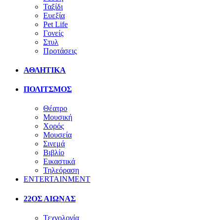
Ταξίδι
Ευεξία
Pet Life
Γονείς
Στυλ
Προτάσεις
ΑΘΛΗΤΙΚΑ
ΠΟΛΙΤΣΜΟΣ
Θέατρο
Μουσική
Χορός
Μουσεία
Σινεμά
Βιβλίο
Εικαστικά
Τηλεόραση
ENTERTAINMENT
22ΟΣ ΑΙΩΝΑΣ
Τεχνολογία