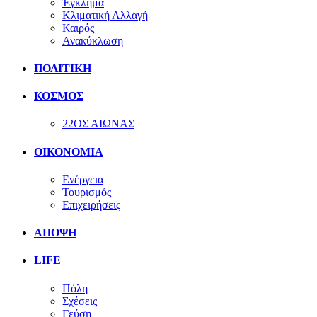
Έγκλημα
Κλιματική Αλλαγή
Καιρός
Ανακύκλωση
ΠΟΛΙΤΙΚΗ
ΚΟΣΜΟΣ
22ΟΣ ΑΙΩΝΑΣ
ΟΙΚΟΝΟΜΙΑ
Ενέργεια
Τουρισμός
Επιχειρήσεις
ΑΠΟΨΗ
LIFE
Πόλη
Σχέσεις
Γεύση