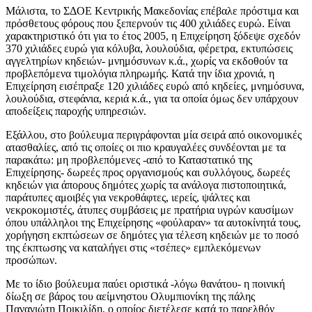
Μάλιστα, το ΣΔΟΕ Κεντρικής Μακεδονίας επέβαλε πρόστιμα και
πρόσθετους φόρους που ξεπερνούν τις 400 χιλιάδες ευρώ. Είναι
χαρακτηριστικό ότι για το έτος 2005, η Επιχείρηση ξόδεψε σχεδόν
370 χιλιάδες ευρώ για κόλυβα, λουλούδια, φέρετρα, εκτυπώσεις
αγγελτηρίων κηδειών- μνημόσυνων κ.ά., χωρίς να εκδοθούν τα
προβλεπόμενα τιμολόγια πληρωμής. Κατά την ίδια χρονιά, η
Επιχείρηση εισέπραξε 120 χιλιάδες ευρώ από κηδείες, μνημόσυνα,
λουλούδια, στεφάνια, κεριά κ.ά., για τα οποία όμως δεν υπάρχουν
αποδείξεις παροχής υπηρεσιών.
Εξάλλου, στο βούλευμα περιγράφονται μία σειρά από οικονομικές
ατασθαλίες, από τις οποίες οι πιο κραυγαλέες συνδέονται με τα
παρακάτω: μη προβλεπόμενες -από το Καταστατικό της
Επιχείρησης- δωρεές προς οργανισμούς και συλλόγους, δωρεές
κηδειών για άπορους δημότες χωρίς τα ανάλογα πιστοποιητικά,
παράτυπες αμοιβές για νεκροθάφτες, ιερείς, ψάλτες και
νεκροκομιστές, άτυπες συμβάσεις με πρατήρια υγρών καυσίμων
όπου υπάλληλοι της Επιχείρησης «φούλαραν» τα αυτοκίνητά τους,
χορήγηση εκπτώσεων σε δημότες για τέλεση κηδειών με το ποσό
της έκπτωσης να καταλήγει στις «τσέπες» εμπλεκόμενων
προσώπων.
Με το ίδιο βούλευμα παύει οριστικά -λόγω θανάτου- η ποινική
δίωξη σε βάρος του αείμνηστου Ολυμπιονίκη της πάλης
Παναγιώτη Ποικιλίδη, ο οποίος διετέλεσε κατά το παρελθόν