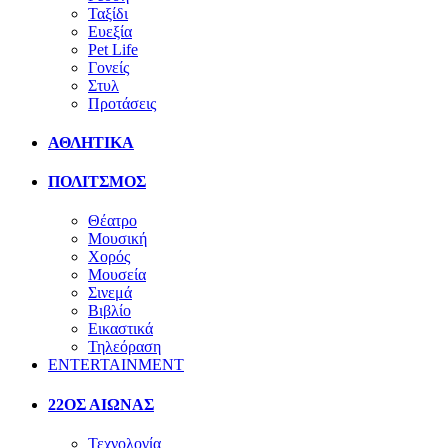
Ταξίδι
Ευεξία
Pet Life
Γονείς
Στυλ
Προτάσεις
ΑΘΛΗΤΙΚΑ
ΠΟΛΙΤΣΜΟΣ
Θέατρο
Μουσική
Χορός
Μουσεία
Σινεμά
Βιβλίο
Εικαστικά
Τηλεόραση
ENTERTAINMENT
22ΟΣ ΑΙΩΝΑΣ
Τεχνολογία