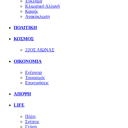
Έγκλημα
Κλιματική Αλλαγή
Καιρός
Ανακύκλωση
ΠΟΛΙΤΙΚΗ
ΚΟΣΜΟΣ
22ΟΣ ΑΙΩΝΑΣ
ΟΙΚΟΝΟΜΙΑ
Ενέργεια
Τουρισμός
Επιχειρήσεις
ΑΠΟΨΗ
LIFE
Πόλη
Σχέσεις
Γεύση