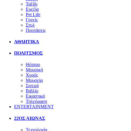
Ταξίδι
Ευεξία
Pet Life
Γονείς
Στυλ
Προτάσεις
ΑΘΛΗΤΙΚΑ
ΠΟΛΙΤΣΜΟΣ
Θέατρο
Μουσική
Χορός
Μουσεία
Σινεμά
Βιβλίο
Εικαστικά
Τηλεόραση
ENTERTAINMENT
22ΟΣ ΑΙΩΝΑΣ
Τεχνολογία