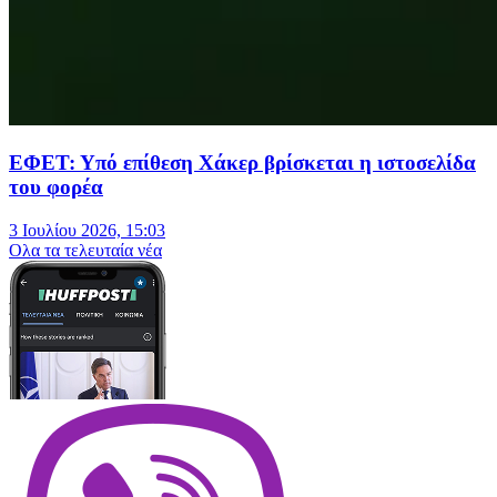
ΕΦΕΤ: Υπό επίθεση Χάκερ βρίσκεται η ιστοσελίδα
του φορέα
3 Ιουλίου 2026, 15:03
Oλα τα τελευταία νέα