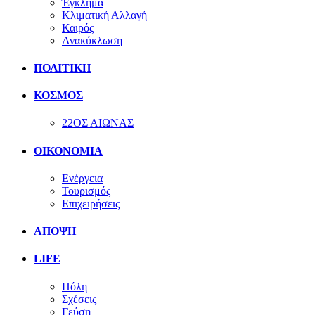
Έγκλημα
Κλιματική Αλλαγή
Καιρός
Ανακύκλωση
ΠΟΛΙΤΙΚΗ
ΚΟΣΜΟΣ
22ΟΣ ΑΙΩΝΑΣ
ΟΙΚΟΝΟΜΙΑ
Ενέργεια
Τουρισμός
Επιχειρήσεις
ΑΠΟΨΗ
LIFE
Πόλη
Σχέσεις
Γεύση