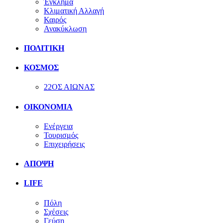
Έγκλημα
Κλιματική Αλλαγή
Καιρός
Ανακύκλωση
ΠΟΛΙΤΙΚΗ
ΚΟΣΜΟΣ
22ΟΣ ΑΙΩΝΑΣ
ΟΙΚΟΝΟΜΙΑ
Ενέργεια
Τουρισμός
Επιχειρήσεις
ΑΠΟΨΗ
LIFE
Πόλη
Σχέσεις
Γεύση