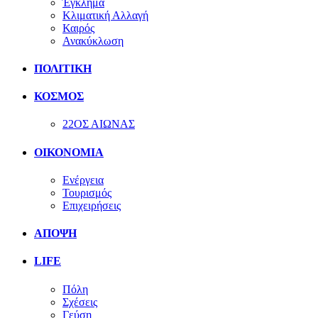
Έγκλημα
Κλιματική Αλλαγή
Καιρός
Ανακύκλωση
ΠΟΛΙΤΙΚΗ
ΚΟΣΜΟΣ
22ΟΣ ΑΙΩΝΑΣ
ΟΙΚΟΝΟΜΙΑ
Ενέργεια
Τουρισμός
Επιχειρήσεις
ΑΠΟΨΗ
LIFE
Πόλη
Σχέσεις
Γεύση