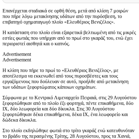
Επανέρχεται σταδιακά σε ορθή θέση, μετά από κλίση 7 μοιρών
που πήρε λόγω μετακίνησης υδάτων από την πυρόσβεση, το
επιβατηγό οχηματαγωγό πλοίο «Ελευθέριος Βενιζέλος».
Η κατάσταση στο πλοίο είναι εξαιρετικά βελτιωμένη από τις μικρές
εστίες φωτιάς που υπήρχαν από το πρωί στο γκαράζ του, ενώ έχει
περιοριστεί αισθητά και ο καπνός.
Advertisement
Advertisement
Η κλίση που πήρε το πρωί το «Ελευθέριος Βενιζέλος», με
αποτέλεσμα να εκκενωθεί από τους πυροσβέστες και τους
εργαζόμενους που δούλευαν σε αυτό, προήλθε από μετακίνηση
των υδάτων ξεφορτώματος κάποιων οχημάτων.
Σύμφωνα με το Κεντρικό Λιμεναρχείο Πειραιά, στις 29 Αυγούστου
ξεφορτώθηκαν από το πλοίο έξι φορτηγά, πέντε επικαθήμενα, δύο
ΙΧ, δύο λεωφορεία και δύο δίκυκλα. Στις 30 Αυγούστου
ξεφορτώθηκαν δέκα επικαθήμενα, δέκα ΙΧ, ένα λεωφορείο και
δώδεκα δίκυκλα.
Στο πλοίο εκδηλώθηκε φωτιά στο τρίτο γκαράζ ενώ κατευθυνόταν
το βράδυ της περασμένης Τρίτης, 28 Αυγούστου, προς τα Χανιά,