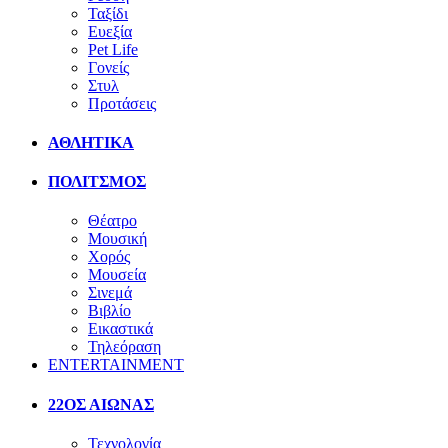
Ταξίδι
Ευεξία
Pet Life
Γονείς
Στυλ
Προτάσεις
ΑΘΛΗΤΙΚΑ
ΠΟΛΙΤΣΜΟΣ
Θέατρο
Μουσική
Χορός
Μουσεία
Σινεμά
Βιβλίο
Εικαστικά
Τηλεόραση
ENTERTAINMENT
22ΟΣ ΑΙΩΝΑΣ
Τεχνολογία