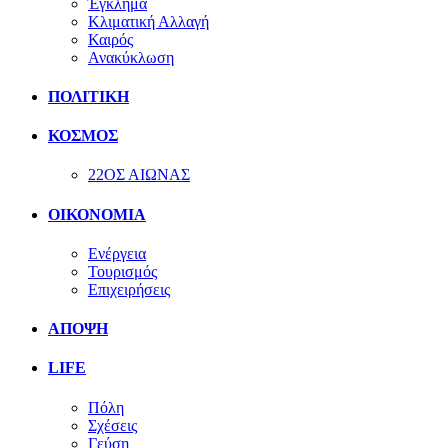
Έγκλημα
Κλιματική Αλλαγή
Καιρός
Ανακύκλωση
ΠΟΛΙΤΙΚΗ
ΚΟΣΜΟΣ
22ΟΣ ΑΙΩΝΑΣ
ΟΙΚΟΝΟΜΙΑ
Ενέργεια
Τουρισμός
Επιχειρήσεις
ΑΠΟΨΗ
LIFE
Πόλη
Σχέσεις
Γεύση