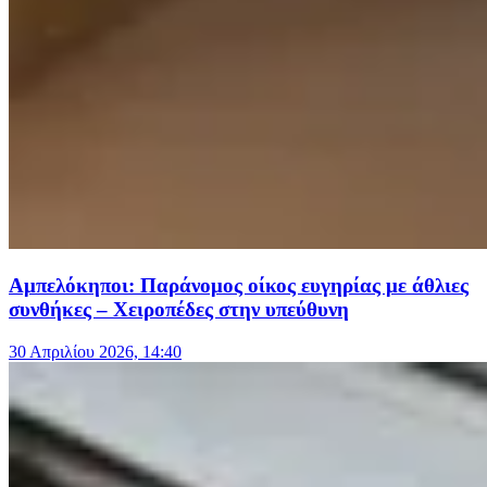
Αμπελόκηποι: Παράνομος οίκος ευγηρίας με άθλιες
συνθήκες – Χειροπέδες στην υπεύθυνη
30 Απριλίου 2026, 14:40