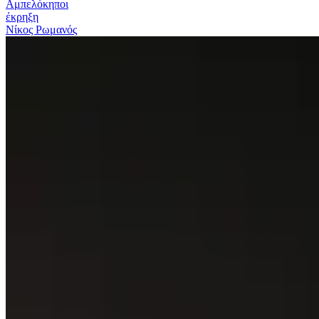
Αμπελόκηποι
έκρηξη
Νίκος Ρωμανός