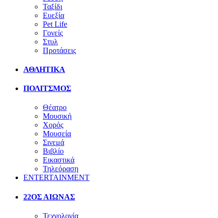
Ταξίδι
Ευεξία
Pet Life
Γονείς
Στυλ
Προτάσεις
ΑΘΛΗΤΙΚΑ
ΠΟΛΙΤΣΜΟΣ
Θέατρο
Μουσική
Χορός
Μουσεία
Σινεμά
Βιβλίο
Εικαστικά
Τηλεόραση
ENTERTAINMENT
22ΟΣ ΑΙΩΝΑΣ
Τεχνολογία