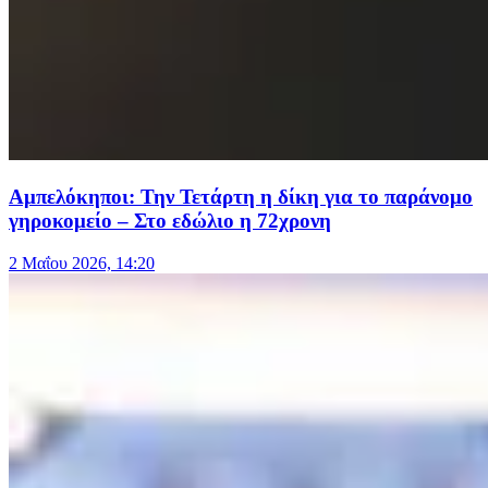
Αμπελόκηποι: Την Τετάρτη η δίκη για το παράνομο
γηροκομείο – Στο εδώλιο η 72χρονη
2 Μαΐου 2026, 14:20