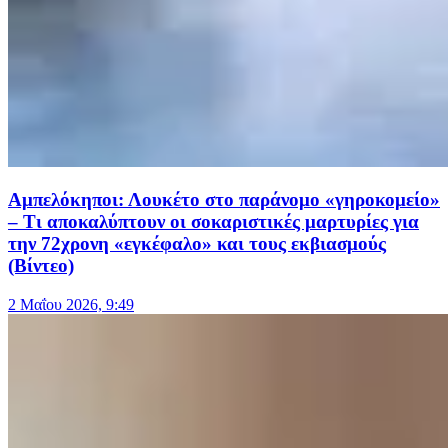
Αμπελόκηποι: Λουκέτο στο παράνομο «γηροκομείο»
– Τι αποκαλύπτουν οι σοκαριστικές μαρτυρίες για
την 72χρονη «εγκέφαλο» και τους εκβιασμούς
(Βίντεο)
2 Μαΐου 2026, 9:49