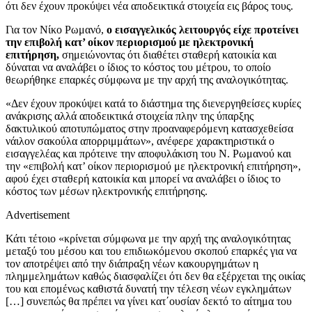
ότι δεν έχουν προκύψει νέα αποδεικτικά στοιχεία εις βάρος τους.
Για τον Νίκο Ρωμανό,
ο εισαγγελικός λειτουργός είχε προτείνει
την επιβολή κατ’ οίκον περιορισμού με ηλεκτρονική
επιτήρηση,
σημειώνοντας ότι διαθέτει σταθερή κατοικία και
δύναται να αναλάβει ο ίδιος το κόστος του μέτρου, το οποίο
θεωρήθηκε επαρκές σύμφωνα με την αρχή της αναλογικότητας.
«Δεν έχουν προκύψει κατά το διάστημα της διενεργηθείσες κυρίες
ανάκρισης αλλά αποδεικτικά στοιχεία πλην της ύπαρξης
δακτυλικού αποτυπώματος στην προαναφερόμενη κατασχεθείσα
νάιλον σακούλα απορριμμάτων», ανέφερε χαρακτηριστικά ο
εισαγγελέας και πρότεινε την αποφυλάκιση του Ν. Ρωμανού και
την «επιβολή κατ’ οίκον περιορισμού με ηλεκτρονική επιτήρηση»,
αφού έχει σταθερή κατοικία και μπορεί να αναλάβει ο ίδιος το
κόστος των μέσων ηλεκτρονικής επιτήρησης.
Advertisement
Κάτι τέτοιο «κρίνεται σύμφωνα με την αρχή της αναλογικότητας
μεταξύ του μέσου και του επιδιωκόμενου σκοπού επαρκές για να
τον αποτρέψει από την διάπραξη νέων κακουργημάτων η
πλημμελημάτων καθώς διασφαλίζει ότι δεν θα εξέρχεται της οικίας
του και επομένως καθιστά δυνατή την τέλεση νέων εγκλημάτων
[…] συνεπώς θα πρέπει να γίνει κατ΄ουσίαν δεκτό το αίτημα του