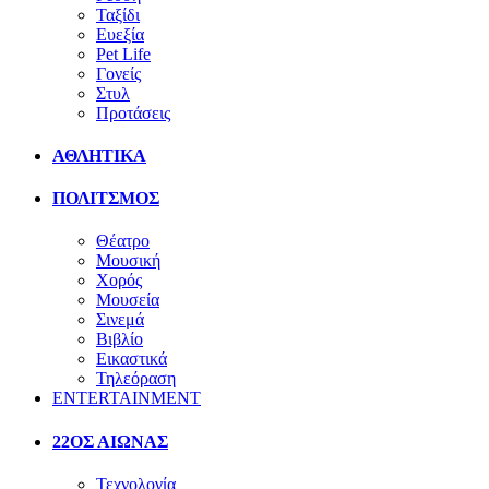
Ταξίδι
Ευεξία
Pet Life
Γονείς
Στυλ
Προτάσεις
ΑΘΛΗΤΙΚΑ
ΠΟΛΙΤΣΜΟΣ
Θέατρο
Μουσική
Χορός
Μουσεία
Σινεμά
Βιβλίο
Εικαστικά
Τηλεόραση
ENTERTAINMENT
22ΟΣ ΑΙΩΝΑΣ
Τεχνολογία