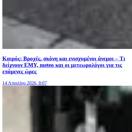
Καιρός: Βροχές, σκόνη και ενισχυμένοι άνεμοι – Τι
δείχνουν ΕΜΥ, meteo και οι μετεωρολόγοι για τις
επόμενες ώρες
14 Απριλίου 2026, 8:07