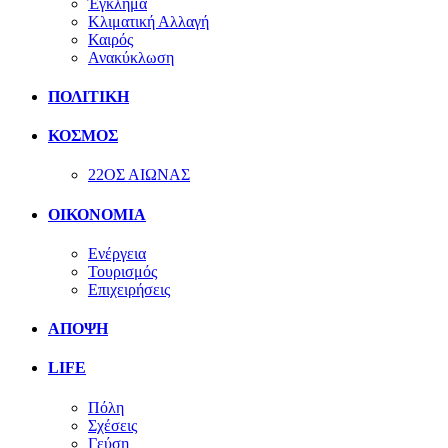
Έγκλημα
Κλιματική Αλλαγή
Καιρός
Ανακύκλωση
ΠΟΛΙΤΙΚΗ
ΚΟΣΜΟΣ
22ΟΣ ΑΙΩΝΑΣ
ΟΙΚΟΝΟΜΙΑ
Ενέργεια
Τουρισμός
Επιχειρήσεις
ΑΠΟΨΗ
LIFE
Πόλη
Σχέσεις
Γεύση