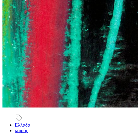
Ελλάδα
καιρός