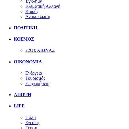
Έγκλημα
Κλιματική Αλλαγή
Καιρός
Ανακύκλωση
ΠΟΛΙΤΙΚΗ
ΚΟΣΜΟΣ
22ΟΣ ΑΙΩΝΑΣ
ΟΙΚΟΝΟΜΙΑ
Ενέργεια
Τουρισμός
Επιχειρήσεις
ΑΠΟΨΗ
LIFE
Πόλη
Σχέσεις
Γεύση