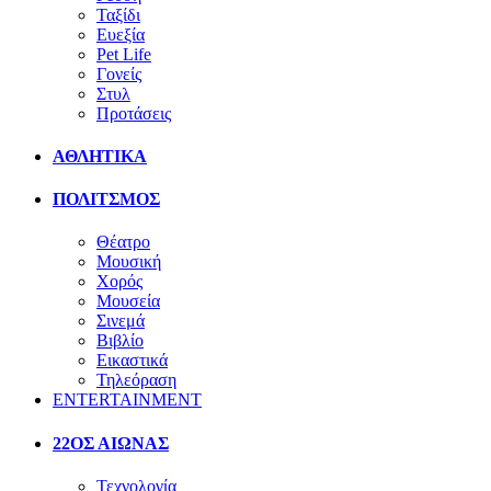
Ταξίδι
Ευεξία
Pet Life
Γονείς
Στυλ
Προτάσεις
ΑΘΛΗΤΙΚΑ
ΠΟΛΙΤΣΜΟΣ
Θέατρο
Μουσική
Χορός
Μουσεία
Σινεμά
Βιβλίο
Εικαστικά
Τηλεόραση
ENTERTAINMENT
22ΟΣ ΑΙΩΝΑΣ
Τεχνολογία