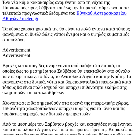
Ένα νέο κύμα κακοκαιρίας αναμένεται από τη νύχτα της
Παρασκευής προς Σάββατο και έως την Κυριακή, σύμφωνα με τα
τελευταία προγνωστικά δεδομένα του
Εθνικού Αστεροσκοπείου
Αθηνών / meteo.gr
.
Τα κύρια χαρακτηριστικά της θα είναι τα πολύ έντονα κατά τόπους
φαινόμενα, οι θυελλώδεις νότιοι άνεμοι και ο υψηλός κυματισμός
στα πελάγη.
Advertisement
Advertisement
Βροχές και καταιγίδες αναμένονται από απόψε στα δυτικά, οι
οποίες έως το μεσημέρι του Σαββάτου θα επεκταθούν στο σύνολο
των ηπειρωτικών, το Ιόνιο, το Ανατολικό Αιγαίο και την Κρήτη. Τα
φαινόμενα στα δυτικά, νότια και βορειοανατολικά ηπειρωτικά κατά
τόπους θα είναι πολύ ισχυρά και υπάρχει πιθανότητα εκδήλωσης
πλημμυρών και κατολισθήσεων.
Χιονοπτώσεις θα σημειωθούν στα ορεινά της ηπειρωτικής χώρας.
Πιθανότητα χαλαζοπτώσεων υπάρχει κυρίως για το Ιόνιο και τις
παράκτιες περιοχές των δυτικών ηπειρωτικών.
Από το μεσημέρι του Σαββάτου βροχές και καταιγίδες αναμένονται
και στο υπόλοιπο Αιγαίο, ενώ από τις πρώτες ώρες της Κυριακής τα
φαινόμενα θα εντοπίζονται κυρίως στα δυτικά και βόρεια καθώς και