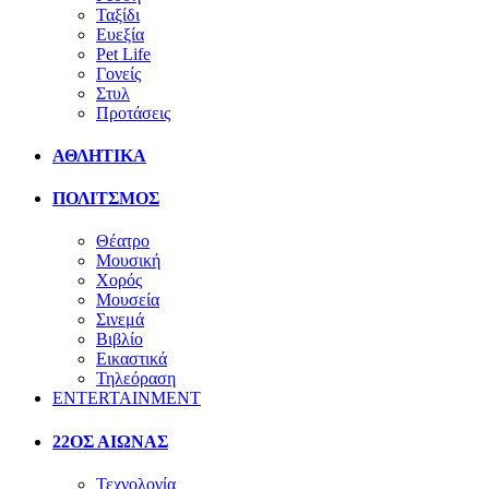
Ταξίδι
Ευεξία
Pet Life
Γονείς
Στυλ
Προτάσεις
ΑΘΛΗΤΙΚΑ
ΠΟΛΙΤΣΜΟΣ
Θέατρο
Μουσική
Χορός
Μουσεία
Σινεμά
Βιβλίο
Εικαστικά
Τηλεόραση
ENTERTAINMENT
22ΟΣ ΑΙΩΝΑΣ
Τεχνολογία