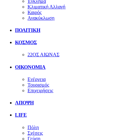
Έγκλημα
Κλιματική Αλλαγή
Καιρός
Ανακύκλωση
ΠΟΛΙΤΙΚΗ
ΚΟΣΜΟΣ
22ΟΣ ΑΙΩΝΑΣ
ΟΙΚΟΝΟΜΙΑ
Ενέργεια
Τουρισμός
Επιχειρήσεις
ΑΠΟΨΗ
LIFE
Πόλη
Σχέσεις
Γεύση