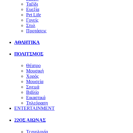
Ταξίδι
Ευεξία
Pet Life
Γονείς
Στυλ
Προτάσεις
ΑΘΛΗΤΙΚΑ
ΠΟΛΙΤΣΜΟΣ
Θέατρο
Μουσική
Χορός
Μουσεία
Σινεμά
Βιβλίο
Εικαστικά
Τηλεόραση
ENTERTAINMENT
22ΟΣ ΑΙΩΝΑΣ
Τεχνολογία