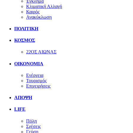
Έγκλημα
Κλιματική Αλλαγή
Καιρός
Ανακύκλωση
ΠΟΛΙΤΙΚΗ
ΚΟΣΜΟΣ
22ΟΣ ΑΙΩΝΑΣ
ΟΙΚΟΝΟΜΙΑ
Ενέργεια
Τουρισμός
Επιχειρήσεις
ΑΠΟΨΗ
LIFE
Πόλη
Σχέσεις
Γεύση