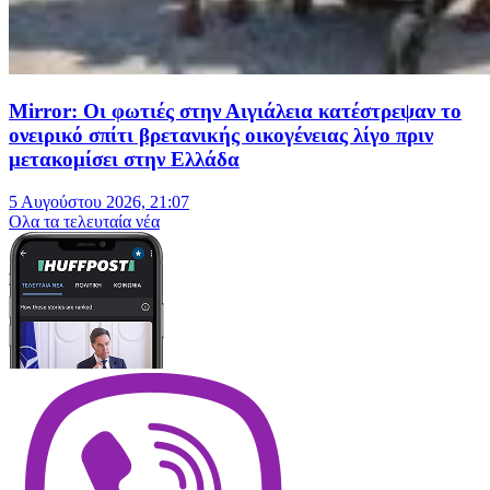
Mirror: Οι φωτιές στην Αιγιάλεια κατέστρεψαν το
ονειρικό σπίτι βρετανικής οικογένειας λίγο πριν
μετακομίσει στην Ελλάδα
5 Αυγούστου 2026, 21:07
Oλα τα τελευταία νέα