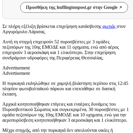
Προσθήκη της huffingtonpost.gr στην Google
Σε πλήρη εξέλιξη βρίσκεται επιχείρηση κατάσβεσης
φωτιάς
στον
Αργυρόμυλο Λάρισας.
Αυτή τη στιγμή επιχειρούν 52 πυροσβέστες με 3 ομάδες
πεζοπόρων της 10ης ΕΜΟΔΕ και 11 οχηματα, ενώ από αέρος
επιχειρούν 3 αεροσκάφη και 1 ελικόπτερο. Στην επιχείρηση
συνδράμουν υδροφόρες της Περιφέρειας Θεσσαλίας.
Advertisement
Advertisement
Η πυρκαγιά εκδηλώθηκε σε χαμηλή βλάστηση περίπου στις 12:45
πλησίον φωτοβολταϊκού πάρκου και επεκτάθηκε σε δασική
έκταση.
Αρχικά κινητοποιήθηκαν επίγειες και εναέριες δυνάμεις του
Πυροσβεστικού Σώματος και συγκεκριμένα, 30 πυροσβέστες με 1
ομάδα πεζοπόρων της 10ης ΕΜΟΔΕ και 10 οχηματα, ενώ για την
αεροπυρόσβεση κινητοποιήθηκαν 3 αεροσκάφη και 1 ελικόπτερο.
Μέχρι στιγμής, από την πυρκαγιά δεν απειλούνται οικίες ή