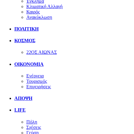
Έγκλημα
Κλιματική Αλλαγή
Καιρός
Ανακύκλωση
ΠΟΛΙΤΙΚΗ
ΚΟΣΜΟΣ
22ΟΣ ΑΙΩΝΑΣ
ΟΙΚΟΝΟΜΙΑ
Ενέργεια
Τουρισμός
Επιχειρήσεις
ΑΠΟΨΗ
LIFE
Πόλη
Σχέσεις
Γεύση