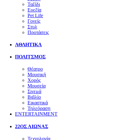
Ταξίδι
Ευεξία
Pet Life
Γονείς
Στυλ
Προτάσεις
ΑΘΛΗΤΙΚΑ
ΠΟΛΙΤΣΜΟΣ
Θέατρο
Μουσική
Χορός
Μουσεία
Σινεμά
Βιβλίο
Εικαστικά
Τηλεόραση
ENTERTAINMENT
22ΟΣ ΑΙΩΝΑΣ
Τεχνολογία